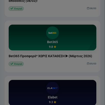
αποδόσεις (08/03)!
08/03
Ενεργή
Bet365
9.8
Bet365 Προσφορά* ΧΩΡΙΣ ΚΑΤΑΘΕΣΗ ▶️ (Μάρτιος 2026)
05/03
Ενεργή
Elabet
9.3