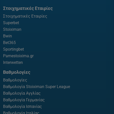
Στοιχηματικές Εταιρίες
Στοιχηματικές Εταιρίες
Superbet
Stoiximan
Bwin
Bet365
Sportingbet
Pamestoixima.gr
Interwetten
Βαθμολογίες
Βαθμολογίες
Βαθμολογία Stoiximan Super League
Βαθμολογία Αγγλίας
Βαθμολογία Γερμανίας
Βαθμολογία Ισπανίας
Βαθμολογία Ιταλίας