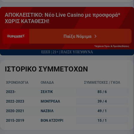
ΑΠΟΚΛΕΙΣΤΙΚΟ: Νέο Live Casino με προσφορά*
ΧΩΡΙΣ ΚΑΤΑΘΕΣΗ!
Παίξε Νόμιμα
*Ισχύουν Όροι & Προϋποθέσεις
ΕΕΕΠ | 21+ | ΠΑΙΞΕ ΥΠΕΥΘΥΝΑ
ΙΣΤΟΡΙΚΟ ΣΥΜΜΕΤΟΧΩΝ
ΧΡΟΝΟΛΟΓΙΑ
ΟΜΑΔΑ
ΣΥΜΜΕΤΟΧΕΣ / ΓΚΟΛ
2023-
ΣΕΛΤΙΚ
85 / 6
2022-2023
ΜΟΝΤΡΕΑΛ
39 / 4
2020-2021
ΝΑΣΒΙΛ
49 / 1
2015-2019
ΒΟΝ ΑΤΖΟΥΡΙ
15 / 1