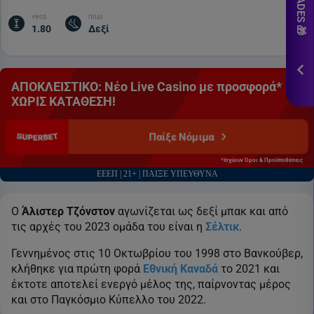
εδ
ΥΨΟΣ
ΠΟΔΙ
1.80
Δεξί
*Ισ
&
Πρ
ΑΠΟΚΛΕΙΣΤΙΚΟ: Νέο Live Casino με προσφορά*
ΕΓΓ
ΧΩΡΙΣ ΚΑΤΑΘΕΣΗ!
Παίξε Νόμιμα
*Ισχύουν Όροι & Προϋποθέσεις
ΕΕΕΠ | 21+ | ΠΑΙΞΕ ΥΠΕΥΘΥΝΑ
Ο
Άλιστερ Τζόνστον
αγωνίζεται ως δεξί μπακ και από
τις αρχές του 2023 ομάδα του είναι η
Σέλτικ
.
Γεννημένος στις 10 Οκτωβρίου του 1998 στο Βανκούβερ,
κλήθηκε για πρώτη φορά
Εθνική Καναδά
το 2021 και
έκτοτε αποτελεί ενεργό μέλος της, παίρνοντας μέρος
και στο Παγκόσμιο Κύπελλο του 2022.