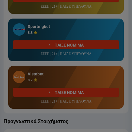
ΕΕΕΠ | 21+ | ΠΑΙΞΕ ΥΠΕΥΘΥΝΑ
Sportingbet
8.8
ΠΑΙΞΕ ΝΟΜΙΜΑ
ΕΕΕΠ | 21+ | ΠΑΙΞΕ ΥΠΕΥΘΥΝΑ
Vistabet
8.7
ΠΑΙΞΕ ΝΟΜΙΜΑ
ΕΕΕΠ | 21+ | ΠΑΙΞΕ ΥΠΕΥΘΥΝΑ
Προγνωστικά Στοιχήματος