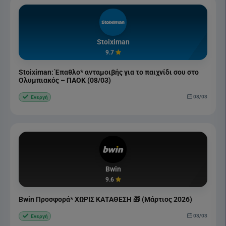
Stoiximan
9.7
Stoiximan: Έπαθλο* ανταμοιβής για το παιχνίδι σου στο
Ολυμπιακός – ΠΑΟΚ (08/03)
08/03
Ενεργή
Bwin
9.6
Bwin Προσφορά* ΧΩΡΙΣ ΚΑΤΑΘΕΣΗ 🎁 (Μάρτιος 2026)
03/03
Ενεργή