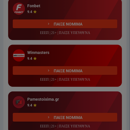
Fonbet
9.4
ΠΑΙΞΕ ΝΟΜΙΜΑ
ΕΕΕΠ | 21+ | ΠΑΙΞΕ ΥΠΕΥΘΥΝΑ
Winmasters
9.4
ΠΑΙΞΕ ΝΟΜΙΜΑ
ΕΕΕΠ | 21+ | ΠΑΙΞΕ ΥΠΕΥΘΥΝΑ
Pamestoixima.gr
9.4
ΠΑΙΞΕ ΝΟΜΙΜΑ
ΕΕΕΠ | 21+ | ΠΑΙΞΕ ΥΠΕΥΘΥΝΑ