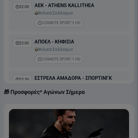
ΑΕΚ - ATHENS KALLITHEA
22:00
Φιλικά Συλλόγων
COSMOTE SPORT 3 HD
ΑΠΟΕΛ - ΚΗΦΙΣΙΑ
22:00
Φιλικά Συλλόγων
COSMOTE SPORT 1 HD
ΕΣΤΡΕΛΑ ΑΜΑΔΟΡΑ - ΣΠΟΡΤΙΝΓΚ
22:30
Liga Portugal Betclic
🎁 Προσφορές* Αγώνων Σήμερα
COSMOTE SPORT 2 HD