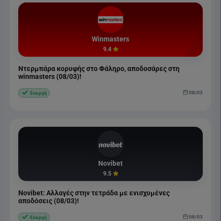
Winmasters
9.4
Ντερμπάρα κορυφής στο Φάληρο, αποδοσάρες στη
winmasters (08/03)!
08/03
Ενεργή
Novibet
9.5
Novibet: Αλλαγές στην τετράδα με ενισχυμένες
αποδόσεις (08/03)!
08/03
Ενεργή