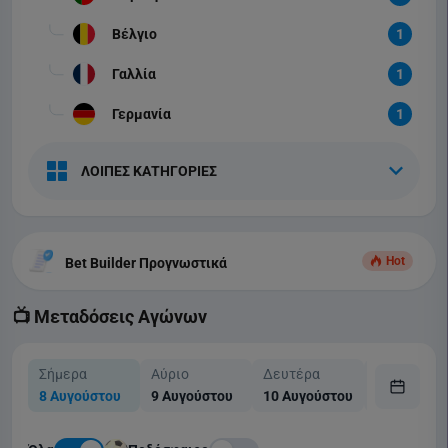
Βέλγιο
1
Γαλλία
1
Γερμανία
1
ΛΟΙΠΕΣ ΚΑΤΗΓΟΡΙΕΣ
Hot
Bet Builder Προγνωστικά
📺 Μεταδόσεις Αγώνων
Σήμερα
Αύριο
Δευτέρα
Τρίτη
8 Αυγούστου
9 Αυγούστου
10 Αυγούστου
11 Αυγούσ