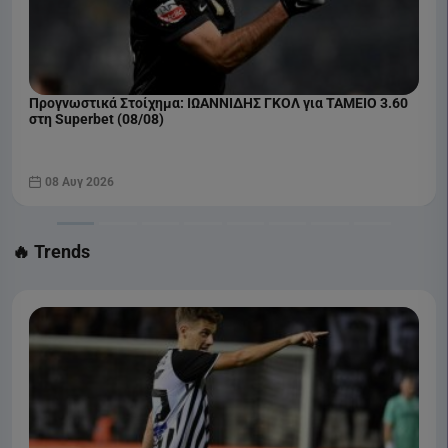
Προγνωστικά Στοίχημα: ΙΩΑΝΝΙΔΗΣ ΓΚΟΛ για ΤΑΜΕΙΟ 3.60
στη Superbet (08/08)
08 Αυγ 2026
🔥 Trends