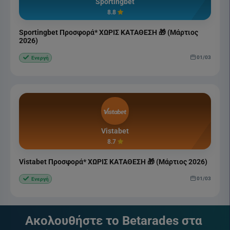
Sportingbet
8.8
Sportingbet Προσφορά* ΧΩΡΙΣ ΚΑΤΑΘΕΣΗ 🎁 (Μάρτιος
2026)
01/03
Ενεργή
Vistabet
8.7
Vistabet Προσφορά* ΧΩΡΙΣ ΚΑΤΑΘΕΣΗ 🎁 (Μάρτιος 2026)
01/03
Ενεργή
Ακολουθήστε το Betarades στα