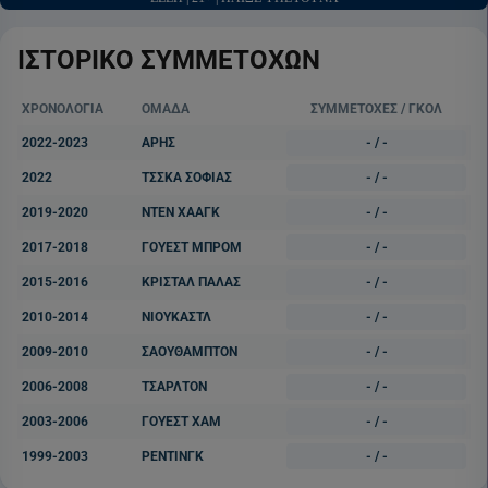
ΙΣΤΟΡΙΚΟ ΣΥΜΜΕΤΟΧΩΝ
ΧΡΟΝΟΛΟΓΙΑ
ΟΜΑΔΑ
ΣΥΜΜΕΤΟΧΕΣ / ΓΚΟΛ
2022-2023
ΑΡΗΣ
- / -
2022
ΤΣΣΚΑ ΣΟΦΙΑΣ
- / -
2019-2020
ΝΤΕΝ ΧΑΑΓΚ
- / -
2017-2018
ΓΟΥΕΣΤ ΜΠΡΟΜ
- / -
2015-2016
ΚΡΙΣΤΑΛ ΠΑΛΑΣ
- / -
2010-2014
ΝΙΟΥΚΑΣΤΛ
- / -
2009-2010
ΣΑΟΥΘΑΜΠΤΟΝ
- / -
2006-2008
ΤΣΑΡΛΤΟΝ
- / -
2003-2006
ΓΟΥΕΣΤ ΧΑΜ
- / -
1999-2003
ΡΕΝΤΙΝΓΚ
- / -