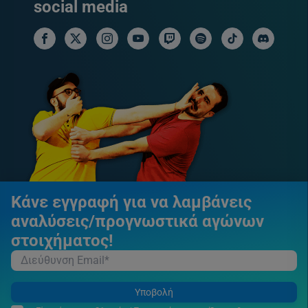
social media
facebook social link
x social link
instagram social link
youtube social link
twitch social link
spotify social link
tiktok social link
discord soci
Κάνε εγγραφή για να λαμβάνεις
αναλύσεις/προγνωστικά αγώνων
στοιχήματος!
Υποβολή