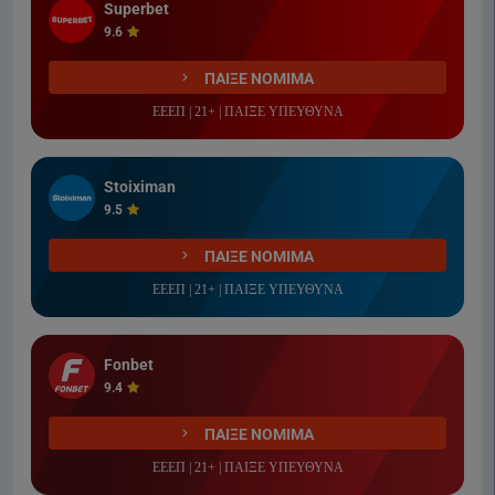
Superbet
9.6
ΠΑΙΞΕ ΝΟΜΙΜΑ
ΕΕΕΠ | 21+ | ΠΑΙΞΕ ΥΠΕΥΘΥΝΑ
Stoiximan
9.5
ΠΑΙΞΕ ΝΟΜΙΜΑ
ΕΕΕΠ | 21+ | ΠΑΙΞΕ ΥΠΕΥΘΥΝΑ
Fonbet
9.4
ΠΑΙΞΕ ΝΟΜΙΜΑ
ΕΕΕΠ | 21+ | ΠΑΙΞΕ ΥΠΕΥΘΥΝΑ