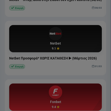
08/03
Ενεργή
Netbet
9.1
Netbet Προσφορά* ΧΩΡΙΣ ΚΑΤΑΘΕΣΗ ▶️ (Μάρτιος 2026)
01/03
Ενεργή
Fonbet
9.4