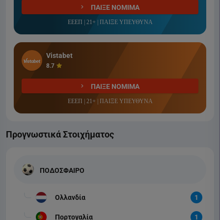
ΠΑΙΞΕ ΝΟΜΙΜΑ
ΕΕΕΠ | 21+ | ΠΑΙΞΕ ΥΠΕΥΘΥΝΑ
Vistabet
8.7
ΠΑΙΞΕ ΝΟΜΙΜΑ
ΕΕΕΠ | 21+ | ΠΑΙΞΕ ΥΠΕΥΘΥΝΑ
Προγνωστικά Στοιχήματος
ΠΟΔΟΣΦΑΙΡΟ
Ολλανδία
1
Πορτογαλία
1