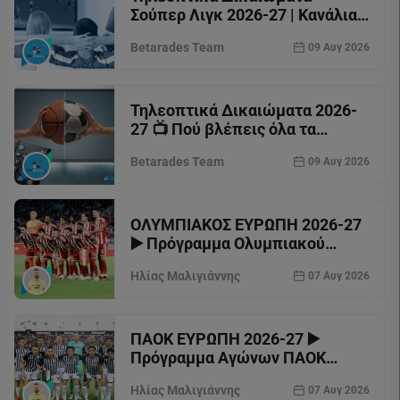
Σούπερ Λιγκ 2026-27 | Κανάλια |
Ομάδες
Betarades Team
09 Αυγ 2026
Τηλεοπτικά Δικαιώματα 2026-
27 📺 Πού βλέπεις όλα τα
πρωταθλήματα σε ποδόσφαιρο
Betarades Team
09 Αυγ 2026
& μπάσκετ;
ΟΛΥΜΠΙΑΚΟΣ ΕΥΡΩΠΗ 2026-27
▶️ Πρόγραμμα Ολυμπιακού
Champions League
Ηλίας Μαλιγιάννης
07 Αυγ 2026
ΠΑΟΚ ΕΥΡΩΠΗ 2026-27 ▶️
Πρόγραμμα Αγώνων ΠΑΟΚ
Europa League
Ηλίας Μαλιγιάννης
07 Αυγ 2026