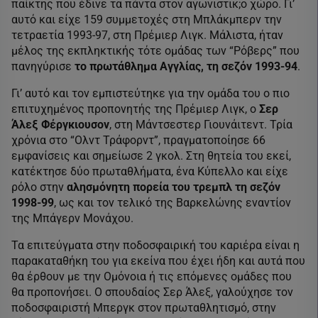
παίκτης που έδινε τα πάντα στον αγωνιστικ;o χώρο. Γι’
αυτό και είχε 159 συμμετοχές στη Μπλάκμπερν την
τετραετία 1993-97, στη Πρέμιερ Λιγκ. Μάλιστα, ήταν
μέλος της εκπληκτικής τότε ομάδας των “Ρόβερς” που
πανηγύρισε
το πρωτάθλημα Αγγλίας, τη σεζόν 1993-94
.
Γι’ αυτό και τον εμπιστεύτηκε για την ομάδα του ο πιο
επιτυχημένος προπονητής της Πρέμιερ Λιγκ, ο
Σερ
Άλεξ Φέργκιουσον
, στη Μάντσεστερ Γιουνάιτεντ. Τρία
χρόνια στο “Ολντ Τράφορντ”, πραγματοποίησε 66
εμφανίσεις και σημείωσε 2 γκολ. Στη θητεία του εκεί,
κατέκτησε δύο πρωταθλήματα, ένα Κύπελλο και είχε
ρόλο στην
αλησμόνητη πορεία του τρεμπλ τη σεζόν
1998-99
, ως και τον τελικό της Βαρκελώνης εναντίον
της Μπάγερν Μονάχου.
Τα επιτεύγματα στην ποδοσφαιρική του καριέρα είναι η
παρακαταθήκη του για εκείνα που έχει ήδη και αυτά που
θα έρθουν με την Ομόνοια ή τις επόμενες ομάδες που
θα προπονήσει. Ο σπουδαίος Σερ Άλεξ, γαλούχησε τον
ποδοσφαιριστή Μπεργκ στον πρωταθλητισμό, στην