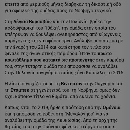
έπειτα από μερικούς μήνες διάβηκαν τη δικαστική οδό
για οφειλές της ομάδας προς το Νορβηγό τεχνικό.
Στη
Λέγκια Βαρσοβίας
και την Πολωνία, βρήκε την
ποδοσφαιρική του “Ιθάκη”, την ομάδα στην οποία του
επέτρεψαν να δουλέψει ανεπηρέαστος από εξωγενείς
παράγοντες και να αφήσει έργο. Ανέλαβε ουσιαστικά με
την έναρξη του 2014 και κατέκτησε τον τίτλο στο
φινάλε της αγωνιστικής περιόδου. Ήταν το
πρώτο
πρωτάθλημα που κατακτά ως προπονητής
στην καριέρα
του, στην τέταρτη ομάδα που αποφάσισε να αναλάβει.
Στην Πολωνία πανηγύρισε επίσης ένα Κύπελλο, το 2015.
Η λίστα συνεχίζεται με τη
Βιντεότον
στην Ουγγαρία και
τη
Στάμπεκ
στη γενέτειρά του, τη Νορβηγία, όμως δεν
έχει κάποιον τίτλο να θυμάται από εκείνα τα χρόνια.
Κάπως έτσι, το 2019, ήρθε η πρόταση από την
Ομόνοια
και η απόφαση να έρθει στη “Μεγαλόνησο” για να
αναλάβει την ομάδα της Λευκωσίας. Από τη αρχή της
θητείας του στην Ομόνοια, φάνηκε το έργο του και η