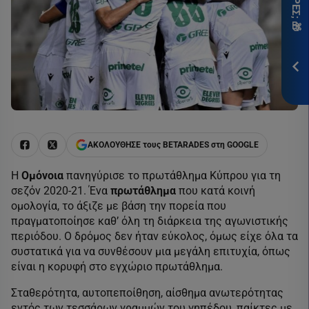
ITH
*Ισ
Προ
ΕΓΓ
ΑΚΟΛΟΥΘΗΣΕ τους BETARADES στη GOOGLE
Η
Ομόνοια
πανηγύρισε το πρωτάθλημα Κύπρου για τη
σεζόν 2020-21. Ένα
πρωτάθλημα
που κατά κοινή
ομολογία, το άξιζε με βάση την πορεία που
πραγματοποίησε καθ’ όλη τη διάρκεια της αγωνιστικής
περιόδου. Ο δρόμος δεν ήταν εύκολος, όμως είχε όλα τα
συστατικά για να συνθέσουν μια μεγάλη επιτυχία, όπως
είναι η κορυφή στο εγχώριο πρωτάθλημα.
Σταθερότητα, αυτοπεποίθηση, αίσθημα ανωτερότητας
εντός των τεσσάρων γραμμών του γηπέδου, παίκτες με