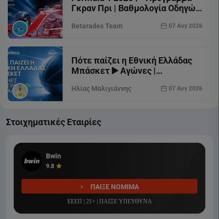
Γκραν Πρι | Βαθμολογία Οδηγών
| Κανάλι
Betarades Team
07 Αυγ 2026
Πότε παίζει η Εθνική Ελλάδας
Μπάσκετ ▶️ Αγώνες |
Πρόγραμμα | Κανάλι
Ηλίας Μαλιγιάννης
07 Αυγ 2026
Στοιχηματικές Εταιρίες
Bwin
9.8
ΠΑΙΞΕ ΝΟΜΙΜΑ
ΕΕΕΠ | 21+ | ΠΑΙΞΕ ΥΠΕΥΘΥΝΑ