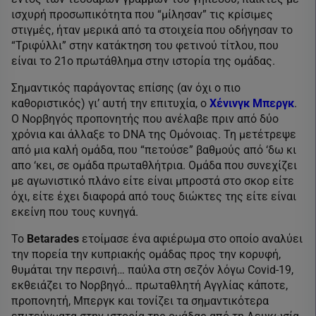
ισχυρή προσωπικότητα που “μίλησαν” τις κρίσιμες
στιγμές, ήταν μερικά από τα στοιχεία που οδήγησαν το
“Τριφύλλι” στην κατάκτηση του φετινού τίτλου, που
είναι το 21ο πρωτάθλημα στην ιστορία της ομάδας.
Σημαντικός παράγοντας επίσης (αν όχι ο πιο
καθοριστικός) γι’ αυτή την επιτυχία, ο
Χένινγκ Μπεργκ
.
Ο Νορβηγός προπονητής που ανέλαβε πριν από δύο
χρόνια και άλλαξε το DNA της Ομόνοιας. Τη μετέτρεψε
από μια καλή ομάδα, που “πετούσε” βαθμούς από ‘δω κι
απο ‘κει, σε ομάδα πρωταθλήτρια. Ομάδα που συνεχίζει
με αγωνιστικό πλάνο είτε είναι μπροστά στο σκορ είτε
όχι, είτε έχει διαφορά από τους διώκτες της είτε είναι
εκείνη που τους κυνηγά.
Το
Betarades
ετοίμασε ένα αφιέρωμα στο οποίο αναλύει
την πορεία την κυπριακής ομάδας προς την κορυφή,
θυμάται την περσινή… παύλα στη σεζόν λόγω Covid-19,
εκθειάζει το Νορβηγό… πρωταθλητή Αγγλίας κάποτε,
προπονητή, Μπεργκ και τονίζει τα σημαντικότερα