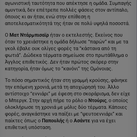
αγωνιστική ταυτότητα που απέκτησε η ομάδα. Συμπαγής
αμυντικά, δεν επέτρεπε πολλές φάσεις στον αντίπαλο,
όποιος κι αν ήταν, ενώ στην επίθεση η
αποτελεσματικότητά της ήταν σε πολύ υψηλά ποσοστά.
Ο
Ματ Ντάρμπισαϊρ
ήταν ο εκτελεστής. Εκείνος που
όταν το χρειάστηκε η ομάδα δήλωσε “παρών” και με τα
γκολ έβαλε ουκ ολίγες φορές τα “κάστανα από τη
φωτιά”. Δώδεκα τέρματα σημείωσε στο πρωτάθλημα ο
Άγγλος επιθετικός. Δεν ήταν πρώτος σκόρερ στην
κατηγορία, ήταν όμως το “κανόνι” της Ομόνοιας.
Το πόσο σημαντικός ήταν στη γραμμή κρούσης, φάνηκε
την επόμενη χρονιά, μετά τη αποχώρησή του. Άλλο
αντίστοιχο “εννιάρι” με έφεση στο σκοράρισμα, δεν είχε
ο Μπεργκ. Στην αρχή πήρε το ρόλο ο
Ντούρις
, ο οποίος
ολοκλήρωσε τη χρονιά με μόλις δύο τέρματα. Κάποιες
φορές, αναγκάστηκε να παίξει με “ψευτοεννιάρι” και
παίκτες όπως ο
Παπουλής
ή ο
Ασάντε
για να έχει
επιθετική υπόσταση.