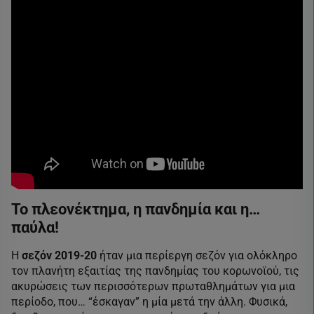
Το πλεονέκτημα, η πανδημία και η…
παύλα!
Η
σεζόν 2019-20
ήταν μια περίεργη σεζόν για ολόκληρο
τον πλανήτη εξαιτίας της πανδημίας του κορωνοϊού, τις
ακυρώσεις των περισσότερων πρωταθλημάτων για μια
περίοδο, που… “έσκαγαν” η μία μετά την άλλη. Φυσικά,