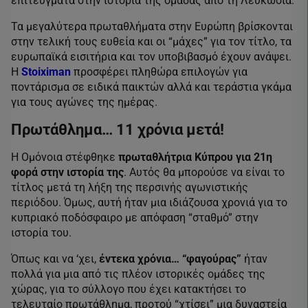
επιτεύγματα στην ιστορία της ομάδας από τη Λευκωσία.
Τα μεγαλύτερα πρωταθλήματα στην Ευρώπη βρίσκονται
στην τελική τους ευθεία και οι “μάχες” για τον τίτλο, τα
ευρωπαϊκά εισιτήρια και τον υποβιβασμό έχουν ανάψει.
Η
Stoiximan
προσφέρει πληθώρα επιλογών για
ποντάρισμα σε ειδικά παικτών αλλά και τεράστια γκάμα
για τους αγώνες της ημέρας.
Πρωτάθλημα… 11 χρόνια μετά!
Η Ομόνοια στέφθηκε
πρωταθλήτρια Κύπρου για
21η
φορά στην ιστορία της
. Αυτός θα μπορούσε να είναι το
τίτλος μετά τη λήξη της περσινής αγωνιστικής
περιόδου. Όμως, αυτή ήταν μια ιδιάζουσα χρονιά για το
κυπριακό ποδόσφαιρο με απόφαση “σταθμό” στην
ιστορία του.
Όπως και να ‘χει,
έντεκα χρόνια… “φαγούρας”
ήταν
πολλά για μια από τις πλέον ιστορικές ομάδες της
χώρας, για το σύλλογο που έχει κατακτήσει το
τελευταίο πρωτάθλημα, προτού “χτίσει” μια δυναστεία