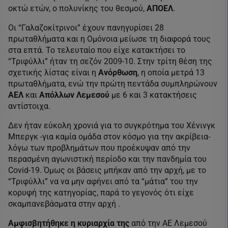
οκτώ ετών, ο πολυνίκης του θεσμού,
ΑΠΟΕΛ
.
Οι “Γαλαζοκίτρινοι” έχουν πανηγυρίσει 28
πρωταθλήματα και η Ομόνοια μείωσε τη διαφορά τους
στα επτά. Το τελευταίο που είχε κατακτήσει το
“Τριφύλλι” ήταν τη σεζόν 2009-10. Στην τρίτη θέση της
σχετικής λίστας είναι η
Ανόρθωση
, η οποία μετρά 13
πρωταθλήματα, ενώ την πρώτη πεντάδα συμπληρώνουν
ΑΕΛ
και
Απόλλων Λεμεσού
με 6 και 3 κατακτήσεις
αντίστοιχα.
Δεν ήταν εύκολη χρονιά για το συγκρότημα του Χένινγκ
Μπεργκ -για καμία ομάδα στον κόσμο για την ακρίβεια-
λόγω των προβλημάτων που προέκυψαν από την
περασμένη αγωνιστική περίοδο και την πανδημία του
Covid-19. Όμως οι βάσεις μπήκαν από την αρχή, με το
“Τριφύλλι” να να μην αφήνει από τα “μάτια” του την
κορυφή της κατηγορίας, παρά το γεγονός ότι είχε
σκαμπανεβάσματα στην αρχή .
Αμφισβητήθηκε η κυριαρχία της
από την ΑΕ Λεμεσού