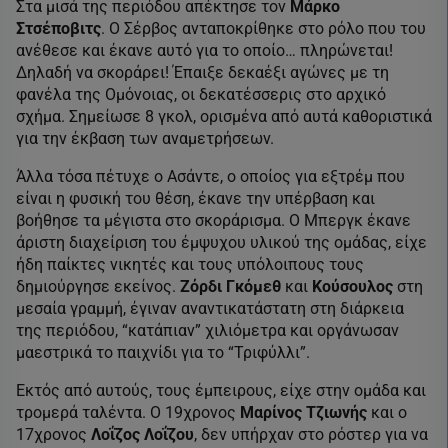
Στα μισά της περιόδου απέκτησε τον
Μάρκο
Στσέποβιτς
. Ο Σέρβος ανταποκρίθηκε στο ρόλο που του
ανέθεσε και έκανε αυτό για το οποίο… πληρώνεται!
Δηλαδή να σκοράρει! Έπαιξε δεκαέξι αγώνες με τη
φανέλα της Ομόνοιας, οι δεκατέσσερις στο αρχικό
σχήμα. Σημείωσε 8 γκολ, ορισμένα από αυτά καθοριστικά
για την έκβαση των αναμετρήσεων.
Άλλα τόσα πέτυχε ο Ασάντε, ο οποίος για εξτρέμ που
είναι η φυσική του θέση, έκανε την υπέρβαση και
βοήθησε τα μέγιστα στο σκοράρισμα. Ο Μπεργκ έκανε
άριστη διαχείριση του έμψυχου υλικού της ομάδας, είχε
ήδη παίκτες νικητές και τους υπόλοιπους τους
δημιούργησε εκείνος.
Ζόρδι Γκόμεθ
και
Κούσουλος
στη
μεσαία γραμμή, έγιναν αναντικατάστατη στη διάρκεια
της περιόδου, “κατάπιαν” χιλιόμετρα και οργάνωσαν
μαεστρικά το παιχνίδι για το “Τριφύλλι”.
Εκτός από αυτούς, τους έμπειρους, είχε στην ομάδα και
τρομερά ταλέντα. Ο 19χρονος
Μαρίνος Τζιωνής
και ο
17χρονος
Λοΐζος Λοΐζου
, δεν υπήρχαν στο ρόστερ για να