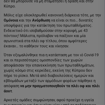
δεν θα μπορούσε να μη σταματήσει η δράση και στην
Κύπρο.
Μόλις είχε ολοκληρωθεί κανονική διάρκεια τότε, με την
Ομόνοια
και την
Ανόρθωση
να είναι οι πιο… δυνατές
υποψήφιες για την κατάκτηση του πρωταθλήματος.
Ενδεικτικό ότι ισοβαθμούσαν στην κορυφή, με 43
πόντους! Μάλιστα, πρόλαβαν να παίξουν και μία
αγωνιστικά στα πλέι οφ τίτλου, όπου αμφότερες
έκαναν… το καθήκον τους και νίκησαν.
Όταν εξομαλύνθηκε πια η κατάσταση με τον ιό Covid-19
και οι περισσότερες ομοσπονδίες των χωρών
αποφάσισαν την επανεκκίνηση των πρωταθλημάτων,
χωρίς κόσμο στις κερκίδες, εκείνη της Κύπρου δεν
πήρε το ρίσκο. Μετά από διαβουλεύσεις ημερών και
εβδομάδων μεταξύ των αρμόδιων φορέων πάρθηκε η
απόφαση
να μην πραγματοποιηθούν τα πλέι οφ και πλέι
άουτ
.
Αρκετές ομάδες συμφώνησαν, αφού προείχε η υγεία