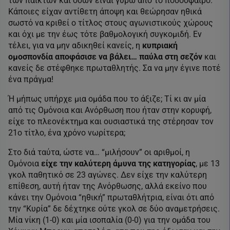
των παικτών και όσων είναι γύρω από το ποδόσφαιρο.
Κάποιες είχαν αντίθετη άποψη και θεώρησαν ηθικά
σωστό να κριθεί ο τίτλος στους αγωνιστικούς χώρους
και όχι με την έως τότε βαθμολογική συγκομιδή. Εν
τέλει, για να μην αδικηθεί κανείς, η
κυπριακή
ομοσπονδία αποφάσισε να βάλει… παύλα στη σεζόν
και
κανείς δε στέφθηκε πρωταθλητής. Σα να μην έγινε ποτέ
ένα πράγμα!
Ή μήπως υπήρχε μια ομάδα που το άξιζε; Τί κι αν μία
από τις Ομόνοια και Ανόρθωση που ήταν στην κορυφή,
είχε το πλεονέκτημα και ουσιαστικά της στέρησαν τον
21ο τίτλο, ένα χρόνο νωρίτερα;
Στο διά ταύτα, ώστε να… “μιλήσουν” οι αριθμοί, η
Ομόνοια
είχε την καλύτερη άμυνα της κατηγορίας
, με 13
γκολ παθητικό σε 23 αγώνες. Δεν είχε την καλύτερη
επίθεση, αυτή ήταν της Ανόρθωσης, αλλά εκείνο που
κάνει την Ομόνοια “ηθική” πρωταθλήτρια, είναι ότι από
την “Κυρία” δε δέχτηκε ούτε γκολ σε δύο αναμετρήσεις.
Μία νίκη (1-0) και μία ισοπαλία (0-0) για την ομάδα του