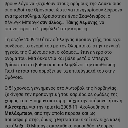
βρουν λόγο να ξεχυθούν στους δρόμους της Λευκωσίας
οι οπαδοί της Ομόνοιας, ώστε να πανηγυρίσουν ξέφρενα
ένα πρωτάθλημα. Χρειάστηκε ένας Σκανδιναβός, ο
Χένινγκ Μπεργκ
σαν άλλος… Τάκης Λεμονής
, να
επαναφέρει το “Τριφύλλι” στην κορυφή.
Τη σεζόν 2009-10 ήταν ο Έλληνας προπονητής, που έχει
συνδέσει το όνομά του με τον Ολυμπιακό, στην τεχνική
ηγεσία της Ομόνοιας και ο κόσμος… έπινε νερό στο
όνομά του. Μια δεκαετία και βάλε μετά ο Μπεργκ
βρίσκεται στο βάθρο και απολαμβάνει την αποθέωση.
Γιατί τέτοια του αρμόζει με τα επιτεύγματά του στην
Ομόνοια.
Ο 51χρονος, γεννημένος στο Άιντσβολ της Νορβηγίας,
ξεκίνησε την προπονητική του καριέρα σε ομάδες της
χώρας του. Η σημαντικότερη -μέχρι την επόμενη- ήταν η
Λίλεστρεμ
, για την τριετία 2008-11. Ακολούθησε η
Μπλάκμπερν
, από την οποία πέρασε και ως
ποδοσφαιριστής, όμως η θητεία του εκεί δεν είχε καλή
κατάληξη. Ο Μπεργκ απολύθηκε και οι δύο πλευρές