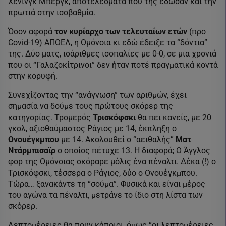
Χένινγκ Μπεργκ, αποτελέσματα που της έδωσαν και την
πρωτιά στην ισοβαθμία.
Όσον αφορά
τον κυρίαρχο των τελευταίων ετών
(προ
Covid-19) ΑΠΟΕΛ, η Ομόνοια κι εδώ έδειξε τα “δόντια”
της. Δύο ματς, ισάριθμες ισοπαλίες με 0-0, σε μια χρονιά
που οι “Γαλαζοκίτρινοι” δεν ήταν ποτέ πραγματικά κοντά
στην κορυφή.
Συνεχίζοντας την “ανάγνωση” των αριθμών, έχει
σημασία να δούμε τους πρώτους σκόρερ της
κατηγορίας. Τρομερός
Τρισκόφσκι
θα πει κανείς, με 20
γκολ, αξιοθαύμαστος Ράγιος με 14, έκπληξη ο
Ονουέγκμπου
με 14. Ακολουθεί ο “αειθαλής”
Ματ
Ντάρμπισαϊρ
ο οποίος πέτυχε 13. Η διαφορά; Ο Άγγλος
φορ της Ομόνοιας σκόραρε μόλις ένα πέναλτι. Δέκα (!) ο
Τρισκόφσκι, τέσσερα ο Ράγιος, δύο ο Ονουέγκμπου.
Τώρα… ξανακάντε τη “σούμα”. Φυσικά και είναι μέρος
του αγώνα τα πέναλτι, μετράνε το ίδιο στη λίστα των
σκόρερ.
Λεπτομέρειες θα πουν κάποιοι, όμως “οι λεπτομέρειες