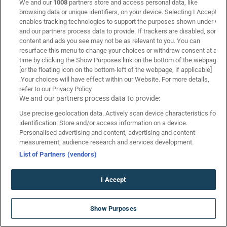
We and our
1008
partners store and access personal data, like
Scottish Premiership
browsing data or unique identifiers, on your device. Selecting I Accept
enables tracking technologies to support the purposes shown under we
COSMOTE SPORT 1 HD
and our partners process data to provide. If trackers are disabled, some
content and ads you see may not be as relevant to you. You can
resurface this menu to change your choices or withdraw consent at any
ΠΟΡΤΟ - ΑΛΒΕΡΚΑ
20:00
time by clicking the Show Purposes link on the bottom of the webpage
Liga Portugal
[or the floating icon on the bottom-left of the webpage, if applicable]
🎁 Προσφορές* Αγώνων Σήμερα
.Your choices will have effect within our Website. For more details,
COSMOTE SPORT 2 HD
refer to our Privacy Policy.
We and our partners process data to provide:
Use precise geolocation data. Actively scan device characteristics for
ΜΠΕΝΦΙΚΑ - ΑΚΑΝΤΕΜΙΚΑ ΒΙΣΕΟΥ
22:30
identification. Store and/or access information on a device.
Liga Portugal
Personalised advertising and content, advertising and content
measurement, audience research and services development.
COSMOTE SPORT 1 HD
List of Partners (vendors)
I Accept
SUMMERAKI2026 ΠΡΟΣΦΟΡΑ* ☀️
Τσβόλε – Άγιαξ: Προγνωστικά Στοιχήματος με Δωρεάν
Show Purposes
ΧΩΡΙΣ ΚΑΤΑΘΕΣΗ
Προσφορές* (09/08)
*Ισχύουν Όροι & Προϋποθέσεις