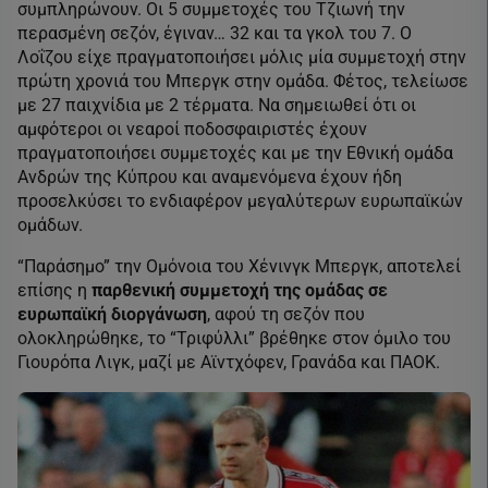
συμπληρώνουν. Οι 5 συμμετοχές του Τζιωνή την
περασμένη σεζόν, έγιναν… 32 και τα γκολ του 7. Ο
Λοΐζου είχε πραγματοποιήσει μόλις μία συμμετοχή στην
πρώτη χρονιά του Μπεργκ στην ομάδα. Φέτος, τελείωσε
με 27 παιχνίδια με 2 τέρματα. Να σημειωθεί ότι οι
αμφότεροι οι νεαροί ποδοσφαιριστές έχουν
πραγματοποιήσει συμμετοχές και με την Εθνική ομάδα
Ανδρών της Κύπρου και αναμενόμενα έχουν ήδη
προσελκύσει το ενδιαφέρον μεγαλύτερων ευρωπαϊκών
ομάδων.
“Παράσημο” την Ομόνοια του Χένινγκ Μπεργκ, αποτελεί
επίσης η
παρθενική συμμετοχή της ομάδας σε
ευρωπαϊκή διοργάνωση
, αφού τη σεζόν που
ολοκληρώθηκε, το “Τριφύλλι” βρέθηκε στον όμιλο του
Γιουρόπα Λιγκ, μαζί με Αϊντχόφεν, Γρανάδα και ΠΑΟΚ.