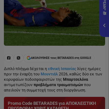
Pame
εδώ!
*Ισχ
Προ
ΕΓΓ
ΑΚΟΛΟΥΘΗΣΕ τους BETARADES στη GOOGLE
Διπλό πλήγμα δέχεται η
εθνική Ισπανίας
λίγες ημέρες
πριν την έναρξη του
Μουντιάλ
2026, καθώς δύο εκ των
κορυφαίων ποδοσφαιριστών της
Μπαρτσελόνα
αντιμετωπίζουν
προβλήματα τραυματισμών
που
απειλούν τη συμμετοχή τους στη διοργάνωση.
Promo Code BETARADES για ΑΠΟΚΛΕΙΣΤΙΚΗ
ΠΡΟΣΦΟΡΑ* ΧΩΡΙΣ ΚΑΤΑΘΕΣΗ