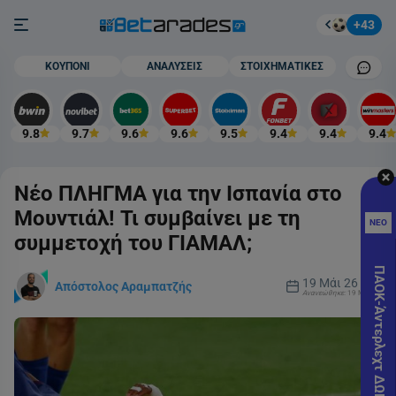
Στοίχημα
Burger button
+43
Mobile cham
ΚΟΥΠΟΝΙ
ΑΝΑΛΥΣΕΙΣ
ΣΤΟΙΧΗΜΑΤΙΚΕΣ
9.8
9.7
9.6
9.6
9.5
9.4
9.4
9.4
Νέο ΠΛΗΓΜΑ για την Ισπανία στο
Καλο
Προ
Μουντιάλ! Τι συμβαίνει με τη
ΝΕΟ
Γνωρ
συμμετοχή του ΓΙΑΜΑΛ;
ΧΩΡ
ΠΑΟK-Άντερλεχτ ΔΩΡΕΑΝ* 🎁
ΚΑΤ
19 Μάι 26
Απόστολος Αραμπατζής
Ανανεώθηκε:
19 Μάι 26
Pro
SUM
Εγγρ
στο