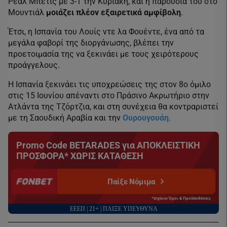
Ρεάλ Μπέτις με 3-1 την Κυριακή, και η παρουσία του στο
Μουντιάλ
μοιάζει πλέον εξαιρετικά αμφίβολη
.
Έτσι, η Ισπανία του Λουίς ντε λα Φουέντε, ένα από τα
μεγάλα φαβορί της διοργάνωσης, βλέπει την
προετοιμασία της να ξεκινάει με τους χειρότερους
προάγγελους.
Η Ισπανία ξεκινάει τις υποχρεώσεις της στον 8ο όμιλο
στις 15 Ιουνίου απέναντι στο Πράσινο Ακρωτήριο στην
Ατλάντα της Τζόρτζια, και στη συνέχεια θα κοντραριστεί
με τη Σαουδική Αραβία και την
Ουρουγουάη
.
Promo Code BETARADES για ΑΠΟΚΛΕΙΣΤΙΚΗ
ΠΡΟΣΦΟΡΑ* ΧΩΡΙΣ ΚΑΤΑΘΕΣΗ
Παίξε Νόμιμα
*Ισχύουν Όροι & Προϋποθέσεις
ΕΕΕΠ | 21+ | ΠΑΙΞΕ ΥΠΕΥΘΥΝΑ