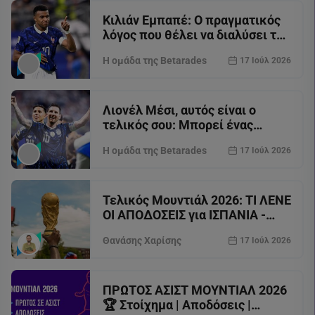
Κιλιάν Εμπαπέ: Ο πραγματικός
λόγος που θέλει να διαλύσει την
Αγγλία είναι απίστευτος
Η ομάδα της Betarades
17 Ιούλ 2026
Λιονέλ Μέσι, αυτός είναι ο
τελικός σου: Μπορεί ένας
39χρονος να διαλύσει την
Η ομάδα της Betarades
17 Ιούλ 2026
κορυφαία άμυνα;
Τελικός Μουντιάλ 2026: ΤΙ ΛΕΝΕ
ΟΙ ΑΠΟΔΟΣΕΙΣ για ΙΣΠΑΝΙΑ -
ΑΡΓΕΝΤΙΝΗ στη Superbet;
Θανάσης Χαρίσης
17 Ιούλ 2026
ΠΡΩΤΟΣ ΑΣΙΣΤ ΜΟΥΝΤΙΑΛ 2026
🏆 Στοίχημα | Αποδόσεις |