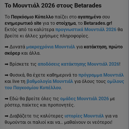
Το Μουντιάλ 2026 στους Betarades
Το
Παγκόσμιο Κύπελλο
παίζει στο
αγαπημένο
σου
ενημερωτικό site
για το
στοίχημα
, το
Betarades.gr!
Εκτός από τα καλύτερα
προγνωστικά Μουντιάλ 2026
θα
βρείτε κι άλλες χρήσιμες πληροφορίες.
➡ Δυνατά
μακροχρόνια Μουντιάλ
για
κατάκτηση
,
πρώτο
σκόρερ
και άλλα.
➡ Βρίσκετε τις
αποδόσεις κατάκτησης Μουντιάλ 2026
!
➡ Φυσικά, θα έχετε καθημερινά το
πρόγραμμα Μουντιάλ
και live τη
βαθμολογία Μουντιάλ
για όλους τους
ομίλους
του Παγκοσμίου Κυπέλλου
.
➡ Εδώ θα βρείτε όλες τις
ομάδες Μουντιάλ 2026
με
ρόστερ, παίκτες και προπονητές.
➡ Διαβάζετε τις καλύτερες
ιστορίες Μουντιάλ
για να
θυμούνται οι παλιοί και να… μαθαίνουν οι νεότεροι!