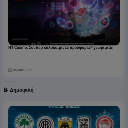
N1 Casino: Σούπερ καλοκαιρινές προσφορές* γνωριμίας
06 Αυγ 2026
📝 Δημοφιλή