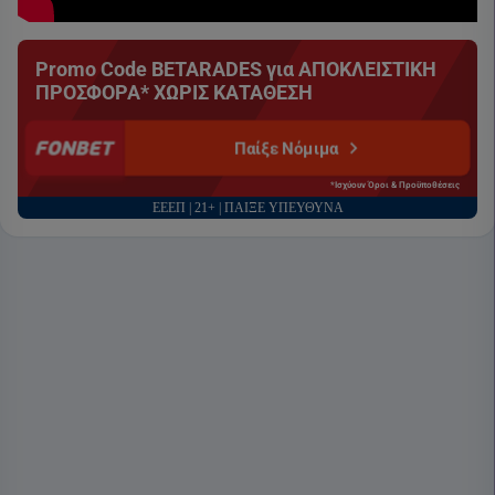
Promo Code BETARADES για ΑΠΟΚΛΕΙΣΤΙΚΗ
ΠΡΟΣΦΟΡΑ* ΧΩΡΙΣ ΚΑΤΑΘΕΣΗ
Παίξε Νόμιμα
*Ισχύουν Όροι & Προϋποθέσεις
ΕΕΕΠ | 21+ | ΠΑΙΞΕ ΥΠΕΥΘΥΝΑ