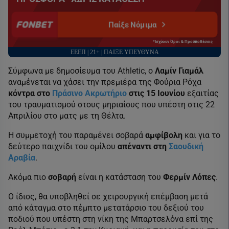
Παίξε Νόμιμα
*Ισχύουν Όροι & Προϋποθέσεις
ΕΕΕΠ | 21+ | ΠΑΙΞΕ ΥΠΕΥΘΥΝΑ
Σύμφωνα με δημοσίευμα του Athletic, ο
Λαμίν Γιαμάλ
αναμένεται να χάσει την πρεμιέρα της Φούρια Ρόχα
κόντρα στο
Πράσινο Ακρωτήριο
στις 15 Ιουνίου
εξαιτίας
του τραυματισμού στους μηριαίους που υπέστη στις 22
Απριλίου στο ματς με τη Θέλτα.
Η συμμετοχή του παραμένει σοβαρά
αμφίβολη
και για το
δεύτερο παιχνίδι του ομίλου
απέναντι στη
Σαουδική
Αραβία
.
Ακόμα πιο
σοβαρή
είναι η κατάσταση του
Φερμίν Λόπες
.
Ο ίδιος, θα υποβληθεί σε χειρουργική επέμβαση μετά
από κάταγμα στο πέμπτο μετατάρσιο του δεξιού του
ποδιού που υπέστη στη νίκη της Μπαρτσελόνα επί της