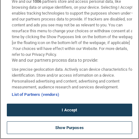
Βαθμολογία Stoiximan Super League
We and our
1006
partners store and access personal data, like
browsing data or unique identifiers, on your device. Selecting I Accept
Βαθμολογία Αγγλίας
enables tracking technologies to support the purposes shown under we
Βαθμολογία Γερμανίας
and our partners process data to provide. If trackers are disabled, some
content and ads you see may not be as relevant to you. You can
Βαθμολογία Ισπανίας
resurface this menu to change your choices or withdraw consent at any
Βαθμολογία Ιταλίας
time by clicking the Show Purposes link on the bottom of the webpage
Βαθμολογία Γαλλίας
[or the floating icon on the bottom-left of the webpage, if applicable]
.Your choices will have effect within our Website. For more details,
Προγνωστικά
refer to our Privacy Policy.
We and our partners process data to provide:
Προγνωστικά στοιχήματος
Use precise geolocation data. Actively scan device characteristics for
Στοιχηματικές Εταιρίες
identification. Store and/or access information on a device.
Τζίροι Αγώνων
Personalised advertising and content, advertising and content
measurement, audience research and services development.
Πτώση Αποδόσεων
List of Partners (vendors)
Κουπόνι Πάμε Στοίχημα
Livescore
I Accept
Promo Code SUMMER710 για… 710
Show Purposes
Δώρα* ΧΩΡΙΣ ΚΑΤΑΘΕΣΗ
*Ισχύουν Όροι & Προϋποθέσεις