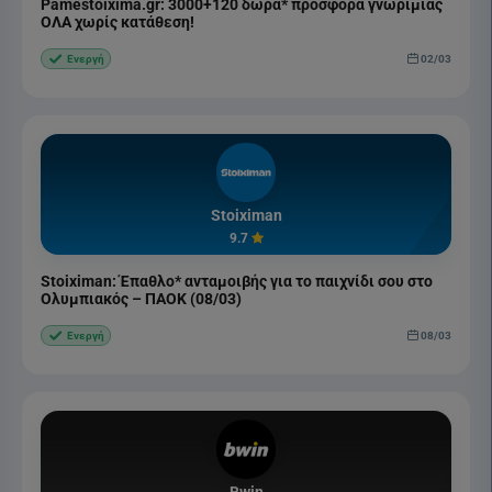
Pamestoixima.gr: 3000+120 δώρα* προσφορά γνωριμίας
ΟΛΑ χωρίς κατάθεση!
02/03
Ενεργή
Stoiximan
9.7
Stoiximan: Έπαθλο* ανταμοιβής για το παιχνίδι σου στο
Ολυμπιακός – ΠΑΟΚ (08/03)
08/03
Ενεργή