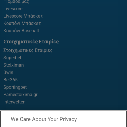
Η ομάδα μας
Livescore
Livescore Μπάσκετ
Κουπόνι Μπάσκετ
Κουπόνι Baseball
Στοιχηματικές Εταιρίες
Στοιχηματικές Εταιρίες
Superbet
Stoiximan
Bwin
Bet365
Sportingbet
Pamestoixima.gr
Interwetten
Βαθμολογίες
We Care About Your Privacy
Βαθμολογίες