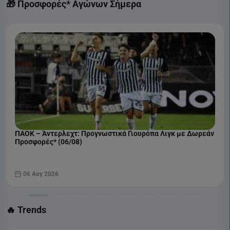
🎁 Προσφορές* Αγώνων Σήμερα
ΠΑΟΚ – Άντερλεχτ: Προγνωστικά Γιουρόπα Λιγκ με Δωρεάν
Προσφορές* (06/08)
06 Αυγ 2026
🔥 Trends