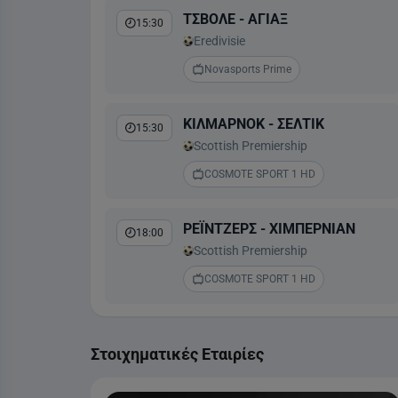
ΤΣΒΟΛΕ - ΑΓΙΑΞ
15:30
Eredivisie
Novasports Prime
ΚΙΛΜΑΡΝΟΚ - ΣΕΛΤΙΚ
15:30
Scottish Premiership
COSMOTE SPORT 1 HD
ΡΕΪΝΤΖΕΡΣ - ΧΙΜΠΕΡΝΙΑΝ
18:00
Scottish Premiership
COSMOTE SPORT 1 HD
ΠΟΡΤΟ - ΑΛΒΕΡΚΑ
20:00
Στοιχηματικές Εταιρίες
Liga Portugal
COSMOTE SPORT 2 HD