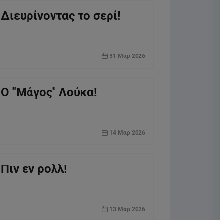
Διευρίνοντας το σερί!
31 Μαρ 2026
Ο "Μάγος" Λούκα!
14 Μαρ 2026
Πιν εν ρολλ!
13 Μαρ 2026