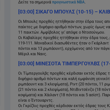
Δείτε τα σημερινά
προγνωστικά NBA
.
Τετάρτη
Πέμπτη
Παρασκευή
Σάββατο
12 Αυγούστου
13 Αυγούστου
14 Αυγούστου
15 Αυγούστου
[03:00] ΣΙΚΑΓΟ ΜΠΟΥΛΣ (10-15) – ΚΛ
Οι Μπουλς προχθές ηττήθηκαν στην έδρα τους από 
παίκτες με διψήφιο αριθμό πόντων, χωρίς όμως να
11 παικτών. Αμφίβολος γι’ απόψε ο Ντοσούνμου.
Οι Καβαλίερς προχθές ηττήθηκαν στην έδρα τους,
119-111. Μοναδικοί διασωθέντες ήταν ο Γκάρλαντ (2
πόντοι και 13 ριμπάουντ), ερχόμενος από τον πάγκ
Μέριλ και Νανς.
[03:00] ΜΙΝΕΣΟΤΑ ΤΙΜΠΕΡΓΟΥΛΒΣ (17-
Οι Τίμπεργουλβς προχθές κέρδισαν εκτός έδρας το
διψήφιο αριθμό πόντων και καλή εμφάνιση γενικότε
ριμπάουντ και 3 κλεψίματα), Ριντ (20 πόντοι, 11 ρ
(21 πόντοι και 2 κλεψίματα), ΝτιΒιντσένζο (18 πόντ
κοψίματα) και Χάιλαντ (18 πόντοι και 5 ασίστ). Πα
είναι ο Έντουαρντς.
Οι Γκρίζλις προχθές κέρδισαν εκτός έδρας τους Κ