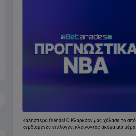
Καλησπέρα friends! Ο Κλάρκσον μας χάλασε το από
κερδισμένες επιλογές, κλείνοντας ακόμα μία μέρα