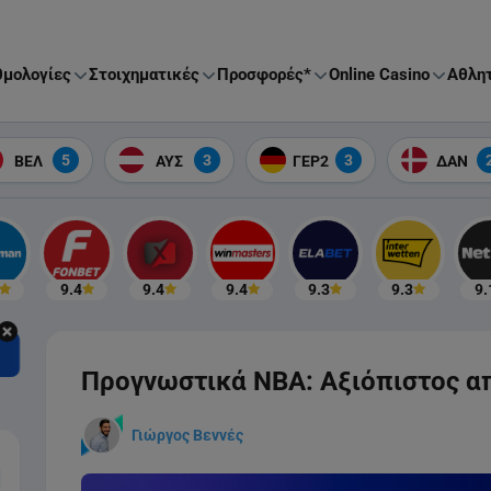
μολογίες
Στοιχηματικές
Προσφορές*
Online Casino
Αθλητ
5
3
3
ΒΕΛ
ΑΥΣ
ΓΕΡ2
ΔΑΝ
9.4
9.4
9.4
9.3
9.3
9.
Προγνωστικά NBA: Αξιόπιστος απ
Γιώργος Βεννές