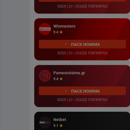
ΕΕΕΠ | 21+ | ΠΑΙΞΕ ΥΠΕΥΘΥΝΑ
Winmasters
9.4
ΠΑΙΞΕ ΝΟΜΙΜΑ
ΕΕΕΠ | 21+ | ΠΑΙΞΕ ΥΠΕΥΘΥΝΑ
Pamestoixima.gr
9.4
ΠΑΙΞΕ ΝΟΜΙΜΑ
ΕΕΕΠ | 21+ | ΠΑΙΞΕ ΥΠΕΥΘΥΝΑ
Netbet
9.1