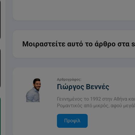
Μοιραστείτε αυτό το άρθρο στα s
Αρθρογράφος:
Γιώργος Βεννές
Γεννημένος το 1992 στην Αθήνα και
Ρομαντικός από μικρός, αφού μεγά
Προφίλ