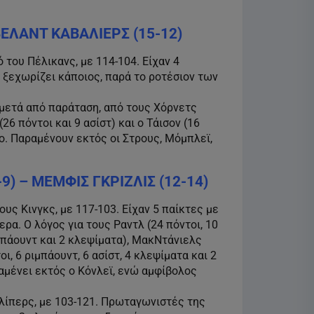
Κυριακή
16 Αυγούστου
ΙΒΕΛΑΝΤ ΚΑΒΑΛΙΕΡΣ (15-12)
του Πέλικανς, με 114-104. Είχαν 4
 ξεχωρίζει κάποιος, παρά το ροτέσιον των
 μετά από παράταση, από τους Χόρνετς
6 πόντοι και 9 ασίστ) και ο Τάισον (16
ο. Παραμένουν εκτός οι Στρους, Μόμπλεϊ,
9) – ΜΕΜΦΙΣ ΓΚΡΙΖΛΙΣ (12-14)
υς Κινγκς, με 117-103. Είχαν 5 παίκτες με
ρα. Ο λόγος για τους Ραντλ (24 πόντοι, 10
ιμπάουντ και 2 κλεψίματα), ΜακΝτάνιελς
οι, 6 ριμπάουντ, 6 ασίστ, 4 κλεψίματα και 2
ραμένει εκτός ο Κόνλεϊ, ενώ αμφίβολος
λίπερς, με 103-121. Πρωταγωνιστές της