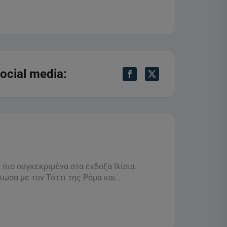
ocial media:
 πιο συγκεκριμένα στα ένδοξα Ιλίσια.
λωσα με τον Τόττι της Ρόμα και…