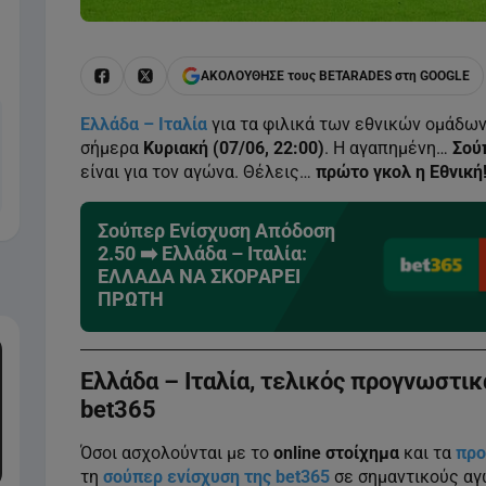
ΑΚΟΛΟΥΘΗΣΕ τους BETARADES στη GOOGLE
Ελλάδα – Ιταλία
για τα φιλικά των εθνικών ομάδων
σήμερα
Κυριακή (07/06, 22:00)
. Η αγαπημένη…
Σού
είναι για τον αγώνα. Θέλεις…
πρώτο γκολ η Εθνική
Σούπερ Ενίσχυση Απόδοση
2.50 ➡️ Ελλάδα – Ιταλία:
ΕΛΛΑΔΑ ΝΑ ΣΚΟΡΑΡΕΙ
ΠΡΩΤΗ
Ελλάδα – Ιταλία, τελικός προγνωστικ
bet365
Όσοι ασχολούνται με το
online στοίχημα
και τα
προ
τη
σούπερ ενίσχυση της bet365
σε σημαντικούς αγ