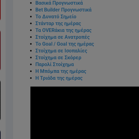
Βασικά Προγνωστικά
Bet Builder Προγνωστικά
Το Δυνατό Σημείο
Στάνταρ της ημέρας
Τα OVERάκια της ημέρας
Στοίχημα σε Ανατροπές
Το Goal / Goal της ημέρας
Στοίχημα σε Ισοπαλίες
Στοίχημα σε Σκόρερ
Παρολί Στοίχημα
Η Μπόμπα της ημέρας
Η Τριάδα της ημέρας