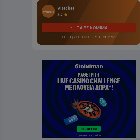
Vistabet
8.7
ΠΑΙΞΕ ΝΟΜΙΜΑ
ΕΕΕΠ | 21+ | ΠΑΙΞΕ ΥΠΕΥΘΥΝΑ