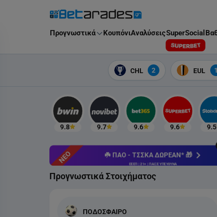
Στοίχημα
Προγνωστικά
Κουπόνι
Αναλύσεις
SuperSocial
Βαθ
2
CHL
EUL
9.8
9.7
9.6
9.6
9.5
ΝΕΟ
☘️ ΠΑΟ - ΤΣΣΚΑ ΔΩΡΕΑΝ* 🎁
ΕΕΕΠ | 21+ | ΠΑΙΞΕ ΥΠΕΥΘΥΝΑ
Προγνωστικά Στοιχήματος
ΠΟΔΟΣΦΑΙΡΟ