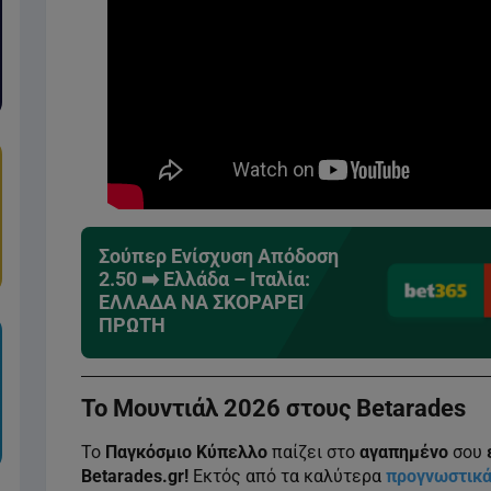
Σούπερ Ενίσχυση Απόδοση
2.50 ➡️ Ελλάδα – Ιταλία:
ΕΛΛΑΔΑ ΝΑ ΣΚΟΡΑΡΕΙ
ΠΡΩΤΗ
Το Μουντιάλ 2026 στους Betarades
Το
Παγκόσμιο Κύπελλο
παίζει στο
αγαπημένο
σου
Betarades.gr!
Εκτός από τα καλύτερα
προγνωστικά