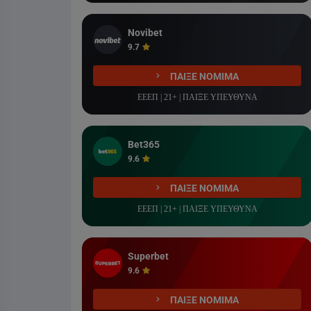
Novibet
9.7
ΠΑΙΞΕ ΝΟΜΙΜΑ
ΕΕΕΠ | 21+ | ΠΑΙΞΕ ΥΠΕΥΘΥΝΑ
Bet365
9.6
ΠΑΙΞΕ ΝΟΜΙΜΑ
ΕΕΕΠ | 21+ | ΠΑΙΞΕ ΥΠΕΥΘΥΝΑ
Superbet
9.6
ΠΑΙΞΕ ΝΟΜΙΜΑ