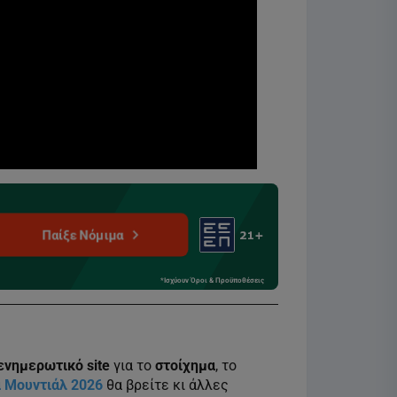
Παίξε Νόμιμα
*Ισχύουν Όροι & Προϋποθέσεις
ενημερωτικό site
για το
στοίχημα
, το
 Μουντιάλ 2026
θα βρείτε κι άλλες