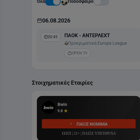
Όλα
Ποδόσφαιρο
06.08.2026
ΠΑΟΚ - ΑΝΤΕΡΛΕΧΤ
20:45
Προκριματικά Europa League
OPEN TV
Στοιχηματικές Εταιρίες
Bwin
9.8
ΠΑΙΞΕ ΝΟΜΙΜΑ
ΕΕΕΠ | 21+ | ΠΑΙΞΕ ΥΠΕΥΘΥΝΑ