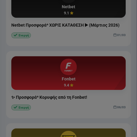
Netbet
9.1
Netbet Προσφορά* ΧΩΡΙΣ ΚΑΤΑΘΕΣΗ ▶️ (Μάρτιος 2026)
01/03
Ενεργή
Fonbet
9.4
✨ Προσφορά* Κορυφής από τη Fonbet!
06/03
Ενεργή