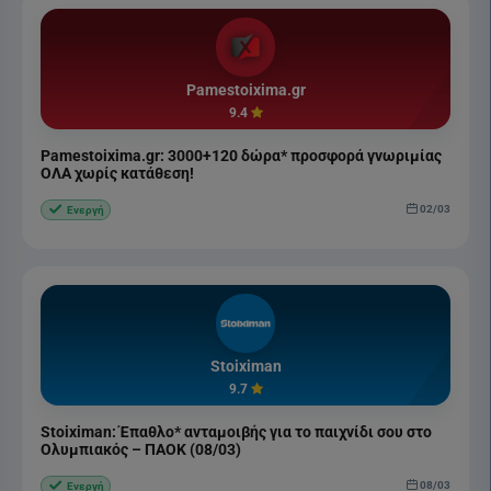
Pamestoixima.gr
9.4
Pamestoixima.gr: 3000+120 δώρα* προσφορά γνωριμίας
ΟΛΑ χωρίς κατάθεση!
02/03
Ενεργή
Stoiximan
9.7
Stoiximan: Έπαθλο* ανταμοιβής για το παιχνίδι σου στο
Ολυμπιακός – ΠΑΟΚ (08/03)
08/03
Ενεργή