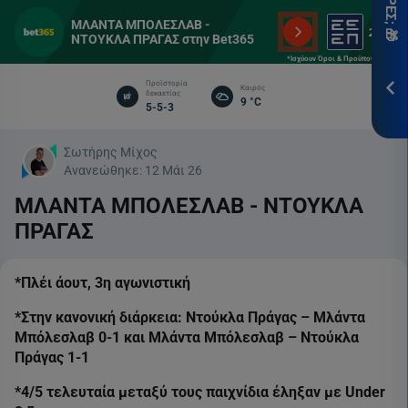
*Ισ
ΜΛΑΝΤΑ ΜΠΟΛΕΣΛΑΒ -
&
ΝΤΟΥΚΛΑ ΠΡΑΓΑΣ στην Bet365
Προ
*Ισχύουν Όροι & Προϋποθέσεις
Προϊστορία
Καιρός
ΕΓΓ
δεκαετίας
9 °C
5-5-3
Σωτήρης Μίχος
Ανανεώθηκε:
12 Μάι 26
ΜΛΑΝΤΑ ΜΠΟΛΕΣΛΑΒ - ΝΤΟΥΚΛΑ
ΠΡΑΓΑΣ
*Πλέι άουτ, 3η αγωνιστική
*Στην κανονική διάρκεια: Ντούκλα Πράγας – Μλάντα
Μπόλεσλαβ 0-1 και Μλάντα Μπόλεσλαβ – Ντούκλα
Πράγας 1-1
*4/5 τελευταία μεταξύ τους παιχνίδια έληξαν με Under