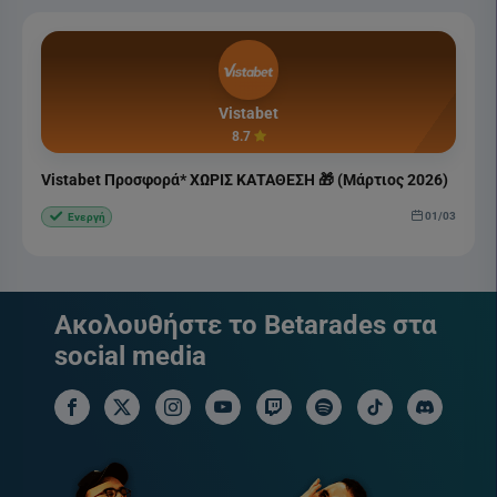
Vistabet
8.7
Vistabet Προσφορά* ΧΩΡΙΣ ΚΑΤΑΘΕΣΗ 🎁 (Μάρτιος 2026)
01/03
Ενεργή
Ακολουθήστε το Betarades στα
social media
facebook social link
x social link
instagram social link
youtube social link
twitch social link
spotify social link
tiktok social link
discord soci