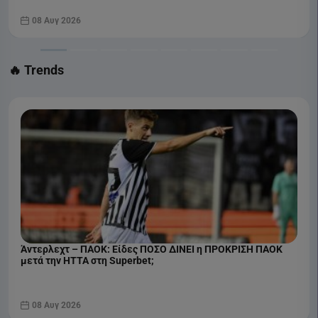
08 Αυγ 2026
🔥 Trends
Άντερλεχτ – ΠΑΟΚ: Είδες ΠΟΣΟ ΔΙΝΕΙ η ΠΡΟΚΡΙΣΗ ΠΑΟΚ
μετά την ΗΤΤΑ στη Superbet;
08 Αυγ 2026