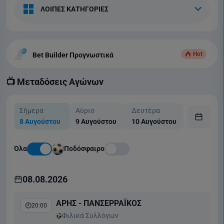
ΛΟΙΠΕΣ ΚΑΤΗΓΟΡΙΕΣ
Hot
Bet Builder Προγνωστικά
📺 Μεταδόσεις Αγώνων
Σήμερα
Αύριο
Δευτέρα
Τρίτη
8 Αυγούστου
9 Αυγούστου
10 Αυγούστου
11 Αυγούσ
Όλα
Ποδόσφαιρο
08.08.2026
ΑΡΗΣ - ΠΑΝΣΕΡΡΑΪΚΟΣ
20:00
Φιλικά Συλλόγων