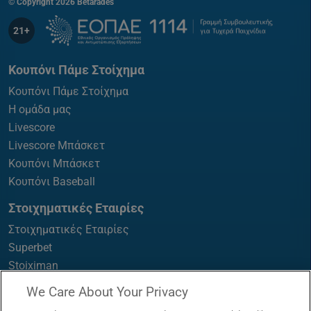
© Copyright 2026 Betarades
21+
Κουπόνι Πάμε Στοίχημα
Κουπόνι Πάμε Στοίχημα
Η ομάδα μας
Livescore
Livescore Μπάσκετ
Κουπόνι Μπάσκετ
Κουπόνι Baseball
Στοιχηματικές Εταιρίες
Στοιχηματικές Εταιρίες
Superbet
Stoiximan
Bwin
We Care About Your Privacy
Bet365