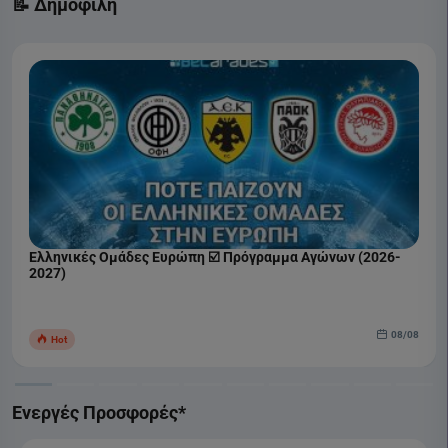
📝 Δημοφιλή
Ελληνικές Ομάδες Ευρώπη ☑️ Πρόγραμμα Αγώνων (2026-
2027)
08/08
Hot
Ενεργές Προσφορές*