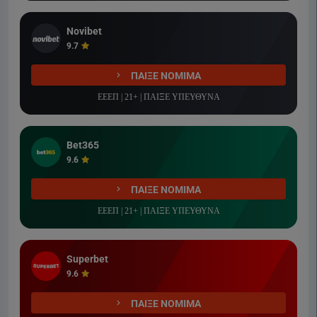
Novibet
9.7
ΠΑΙΞΕ ΝΟΜΙΜΑ
ΕΕΕΠ | 21+ | ΠΑΙΞΕ ΥΠΕΥΘΥΝΑ
Bet365
9.6
ΠΑΙΞΕ ΝΟΜΙΜΑ
ΕΕΕΠ | 21+ | ΠΑΙΞΕ ΥΠΕΥΘΥΝΑ
Superbet
9.6
ΠΑΙΞΕ ΝΟΜΙΜΑ