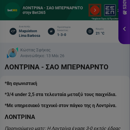
εδ
ΛΟΝΤΡΙΝΑ - ΣΑΟ ΜΠΕΡΝΑΡΝΤΟ
στην Bet365
*Ισ
&
*Ισχύουν Όροι & Προϋποθέσεις
Πρ
Διαιτητής
Προϊστορία
Καιρός
Maguielson
δεκαετίας
21 °C
1-3-0
Lima Barbosa
ΕΓΓ
Κώστας Σφήκας
Ανανεώθηκε:
13 Μάι 26
ΛΟΝΤΡΙΝΑ - ΣΑΟ ΜΠΕΡΝΑΡΝΤΟ
*8η αγωνιστική
*3/4 under 2,5 στα τελευταία μεταξύ τους παιχνίδια.
*Με υπηρεσιακό τεχνικό στον πάγκο της η Λοντρίνα.
ΛΟΝΤΡΙΝΑ
Προηγούμενο ματς: Η Λοντρίνα έχασε 3-0 εκτός έδρας