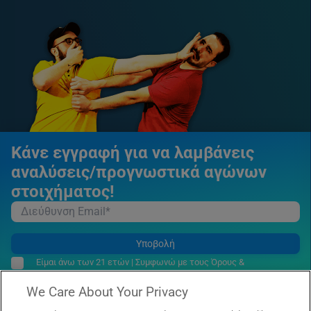
Κάνε εγγραφή για να λαμβάνεις
αναλύσεις/προγνωστικά αγώνων
στοιχήματος!
Υποβολή
Είμαι άνω των 21 ετών | Συμφωνώ με τους Όρους &
Προϋποθέσεις*
We Care About Your Privacy