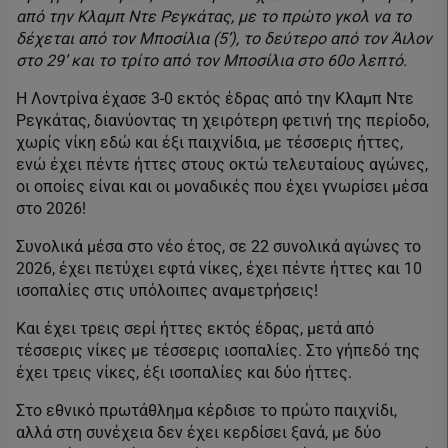
από την Κλαμπ Ντε Ρεγκάτας, με το πρώτο γκολ να το
δέχεται από τον Μποσίλια (5’), το δεύτερο από τον Άιλον
στο 29’ και το τρίτο από τον Μποσίλια στο 60ο λεπτό.
Η Λοντρίνα έχασε 3-0 εκτός έδρας από την Κλαμπ Ντε
Ρεγκάτας, διανύοντας τη χειρότερη φετινή της περίοδο,
χωρίς νίκη εδώ και έξι παιχνίδια, με τέσσερις ήττες,
ενώ έχει πέντε ήττες στους οκτώ τελευταίους αγώνες,
οι οποίες είναι και οι μοναδικές που έχει γνωρίσει μέσα
στο 2026!
Συνολικά μέσα στο νέο έτος, σε 22 συνολικά αγώνες το
2026, έχει πετύχει εφτά νίκες, έχει πέντε ήττες και 10
ισοπαλίες στις υπόλοιπες αναμετρήσεις!
Και έχει τρεις σερί ήττες εκτός έδρας, μετά από
τέσσερις νίκες με τέσσερις ισοπαλίες. Στο γήπεδό της
έχει τρεις νίκες, έξι ισοπαλίες και δύο ήττες.
Στο εθνικό πρωτάθλημα κέρδισε το πρώτο παιχνίδι,
αλλά στη συνέχεια δεν έχει κερδίσει ξανά, με δύο