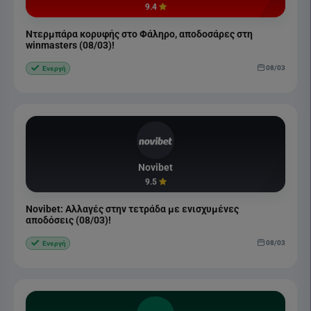
9.4
Ντερμπάρα κορυφής στο Φάληρο, αποδοσάρες στη
winmasters (08/03)!
08/03
Ενεργή
Novibet
9.5
Novibet: Αλλαγές στην τετράδα με ενισχυμένες
αποδόσεις (08/03)!
08/03
Ενεργή