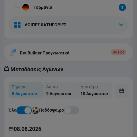
Γερμανία
1
ΛΟΙΠΕΣ ΚΑΤΗΓΟΡΙΕΣ
Hot
Bet Builder Προγνωστικά
📺 Μεταδόσεις Αγώνων
Σήμερα
Αύριο
Δευτέρα
Τρίτη
8 Αυγούστου
9 Αυγούστου
10 Αυγούστου
11 Αυγούσ
Όλα
Ποδόσφαιρο
08.08.2026