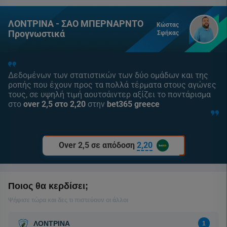
ΛΟΝΤΡΙΝΑ - ΣΑΟ ΜΠΕΡΝΑΡΝΤΟ
Κώστας
Προγνωστικά
Σφήκας
Δεδομένων των στατιστικών των δύο ομάδων και της
ροπής που έχουν προς τα πολλά τέρματα στους αγώνες
τους, σε υψηλή τιμή αουτσάιντερ αξίζει το ποντάρισμα
στο
over 2,5 στο 2,20
στην
bet365 greece
Over 2,5 σε απόδοση
2,20