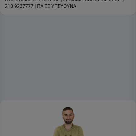
210 9237777 | ΠΑΙΞΕ ΥΠΕΥΘΥΝΑ