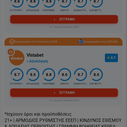
8.8
8.8
8.8
8.7
8.7
8.7
ΕΞΥΠΗΡΕΤΗΣΗ
ΑΠΟΔΟΣΕΙΣ
ΠΛΗΡΩΜΕΣ
ΚΙΝΗΤΟ
ΕΙΔΙΚΑ ΣΤΟΙΧ.
LIVE BETTING
ΕΓΓΡΑΦΗ
21+ |Αρμόδιος Ρυθμιστής ΕΕΕΠ
Εγκεκριμένο τον Αύγουστο 2026
Εγκεκριμένο στην Ελλάδα
12
Vistabet
8.7
> Αξιολόγηση
8.7
8.6
8.8
8.6
8.7
8.6
ΕΞΥΠΗΡΕΤΗΣΗ
ΑΠΟΔΟΣΕΙΣ
ΠΛΗΡΩΜΕΣ
ΚΙΝΗΤΟ
ΕΙΔΙΚΑ ΣΤΟΙΧ.
LIVE BETTING
ΕΓΓΡΑΦΗ
21+ |Αρμόδιος Ρυθμιστής ΕΕΕΠ
*Ισχύουν όροι και προϋποθέσεις
21+ | ΑΡΜΟΔΙΟΣ ΡΥΘΜΙΣΤΗΣ ΕΕΕΠ | ΚΙΝΔΥΝΟΣ ΕΘΙΣΜΟΥ
& ΑΠΩΛΕΙΑΣ ΠΕΡΙΟΥΣΙΑΣ | ΓΡΑΜΜΗ ΒΟΗΘΕΙΑΣ ΚΕΘΕΑ: