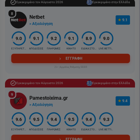
Εγκεκριμένο τον Αύγουστο 2026
Εγκεκριμένο στην Ελλάδα
8
Netbet
9.1
> Αξιολόγηση
9.0
9.1
9.2
9.1
8.9
9.0
ΕΞΥΠΗΡΕΤΗΣΗ
ΑΠΟΔΟΣΕΙΣ
ΠΛΗΡΩΜΕΣ
ΚΙΝΗΤΟ
ΕΙΔΙΚΑ ΣΤΟΙΧ.
LIVE BETTING
ΕΓΓΡΑΦΗ
21+ |Αρμόδιος Ρυθμιστής ΕΕΕΠ
Εγκεκριμένο τον Αύγουστο 2026
Εγκεκριμένο στην Ελλάδα
9
Pamestoixima.gr
9.4
> Αξιολόγηση
9.6
9.5
9.4
9.5
9.4
9.3
ΕΞΥΠΗΡΕΤΗΣΗ
ΑΠΟΔΟΣΕΙΣ
ΠΛΗΡΩΜΕΣ
ΚΙΝΗΤΟ
ΕΙΔΙΚΑ ΣΤΟΙΧ.
LIVE BETTING
ΕΓΓΡΑΦΗ