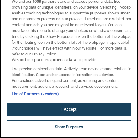
We and our
1008
partners store and access personal data, like
browsing data or unique identifiers, on your device. Selecting I Accept
enables tracking technologies to support the purposes shown under we
Δεύτερη σερί μέρα με Happy Hour και με 5 Δώρα* σε όλους
and our partners process data to provide. If trackers are disabled, some
από τη Stoiximan (08/09)!
content and ads you see may not be as relevant to you. You can
resurface this menu to change your choices or withdraw consent at any
time by clicking the Show Purposes link on the bottom of the webpage
09 Αυγ 2026
[or the floating icon on the bottom-left of the webpage, if applicable]
.Your choices will have effect within our Website. For more details,
refer to our Privacy Policy.
We and our partners process data to provide:
📝 Δημοφιλή
Use precise geolocation data. Actively scan device characteristics for
identification. Store and/or access information on a device.
Personalised advertising and content, advertising and content
measurement, audience research and services development.
List of Partners (vendors)
I Accept
Show Purposes