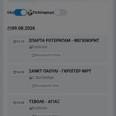
Όλα
Ποδόσφαιρο
09.08.2026
ΣΠΑΡΤΑ ΡΟΤΕΡΝΤΑΜ - ΦΕΓΙΕΝΟΡΝΤ
13:15
Eredivisie
Novasports Prime
ΣΑΝΚΤ ΠΑΟΥΛΙ - ΓΚΡΟΪΤΕΡ ΦΙΡΤ
14:30
2. Bundesliga
Novasports Start
ΤΣΒΟΛΕ - ΑΓΙΑΞ
15:30
Eredivisie