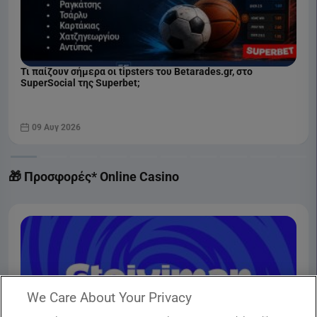
Τι παίζουν σήμερα οι tipsters του Betarades.gr, στο
SuperSocial της Superbet;
09 Αυγ 2026
🎁 Προσφορές* Online Casino
We Care About Your Privacy