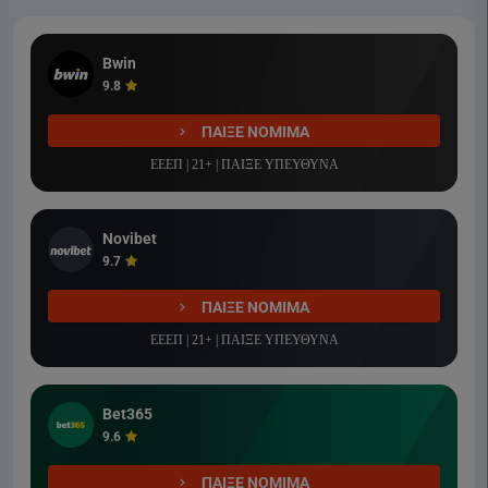
Bwin
9.8
ΠΑΙΞΕ ΝΟΜΙΜΑ
ΕΕΕΠ | 21+ | ΠΑΙΞΕ ΥΠΕΥΘΥΝΑ
Novibet
9.7
ΠΑΙΞΕ ΝΟΜΙΜΑ
ΕΕΕΠ | 21+ | ΠΑΙΞΕ ΥΠΕΥΘΥΝΑ
Bet365
9.6
ΠΑΙΞΕ ΝΟΜΙΜΑ