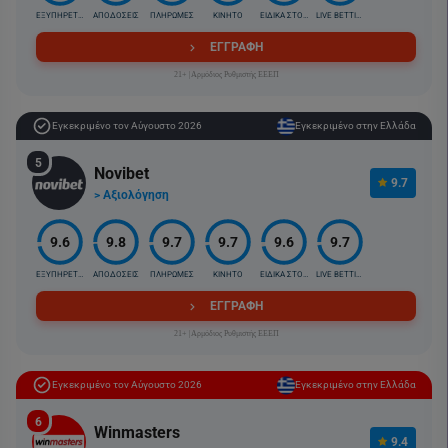
ΕΞΥΠΗΡΕΤΗΣΗ
ΑΠΟΔΟΣΕΙΣ
ΠΛΗΡΩΜΕΣ
ΚΙΝΗΤΟ
ΕΙΔΙΚΑ ΣΤΟΙΧ.
LIVE BETTING
ΕΓΓΡΑΦΗ
21+ |Αρμόδιος Ρυθμιστής ΕΕΕΠ
Εγκεκριμένο τον Αύγουστο 2026
Εγκεκριμένο στην Ελλάδα
5
Novibet
9.7
> Αξιολόγηση
9.6
9.8
9.7
9.7
9.6
9.7
ΕΞΥΠΗΡΕΤΗΣΗ
ΑΠΟΔΟΣΕΙΣ
ΠΛΗΡΩΜΕΣ
ΚΙΝΗΤΟ
ΕΙΔΙΚΑ ΣΤΟΙΧ.
LIVE BETTING
ΕΓΓΡΑΦΗ
21+ |Αρμόδιος Ρυθμιστής ΕΕΕΠ
Εγκεκριμένο τον Αύγουστο 2026
Εγκεκριμένο στην Ελλάδα
6
Winmasters
9.4