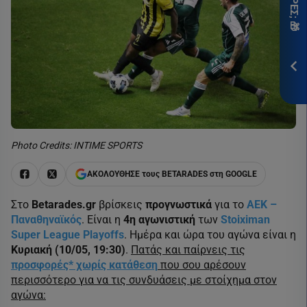
ITH
*Ισ
Προ
ΕΓΓ
Photo Credits: INTIME SPORTS
ΑΚΟΛΟΥΘΗΣΕ τους BETARADES στη GOOGLE
Στο
Betarades.gr
βρίσκεις
προγνωστικά
για το
ΑΕΚ –
Παναθηναϊκός
. Είναι η
4η
αγωνιστική
των
Stoiximan
Super League Playoffs
. Ημέρα και ώρα του αγώνα είναι η
Κυριακή (10/05, 19:30
)
.
Πατάς και παίρνεις τις
προσφορές* χωρίς κατάθεση
που σου αρέσουν
περισσότερο για να τις συνδυάσεις με στοίχημα στον
αγώνα: