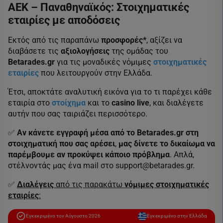
ΑΕΚ – Παναθηναϊκός: Στοιχηματικές
εταιρίες με αποδόσεις
Εκτός από τις παραπάνω
προσφορές*
, αξίζει να
διαβάσετε τις
αξιολογήσεις
της ομάδας του
Betarades.gr
για τις μοναδικές
νόμιμες
στοιχηματικές
εταιρίες
που λειτουργούν στην Ελλάδα.
Έτσι, αποκτάτε αναλυτική εικόνα για το τι παρέχει κάθε
εταιρία στο
στοίχημα
και το
casino live
, και διαλέγετε
αυτήν που σας ταιριάζει περισσότερο.
✅
Αν κάνετε εγγραφή μέσα από το Betarades.gr στη
στοιχηματική που σας αρέσει
,
μας δίνετε το δικαίωμα να
παρέμβουμε αν προκύψει κάποιο πρόβλημα
. Απλά,
στέλνοντάς μας ένα mail στο support@betarades.gr.
✅
Διαλέγεις
από τις παρακάτω
νόμιμες στοιχηματικές
εταιρίες
:
Εγκεκριμένο τον Αύγουστο 2026
Εγκεκριμένο στην Ελλάδα