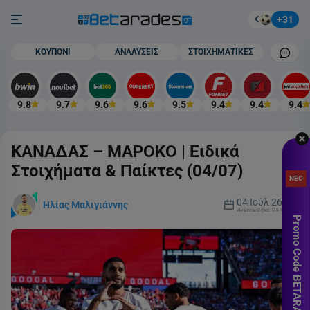
Στοίχημα
Burger button
+31
Mobile cham
ΚΟΥΠΟΝΙ
ΑΝΑΛΥΣΕΙΣ
ΣΤΟΙΧΗΜΑΤΙΚΕΣ
9.8
9.7
9.6
9.6
9.5
9.4
9.4
9.4
ΚΑΝΑΔΑΣ – ΜΑΡΟΚΟ | Ειδικά
Απο
Πρ
Στοιχήματα & Παίκτες (04/07)
ΧΩ
ΝΕΟ
ΚΑ
04 Ιούλ 26
Ηλίας Μαλιγιάννης
Ανανεώθηκε:
04 Ιούλ 26
Βάζ
Promo Code BETARADES 🎁
Co
BE
Εγγ
στη
ΜΟ