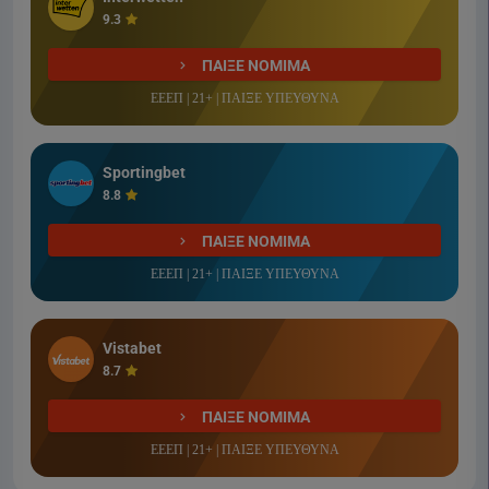
9.3
ΠΑΙΞΕ ΝΟΜΙΜΑ
ΕΕΕΠ | 21+ | ΠΑΙΞΕ ΥΠΕΥΘΥΝΑ
Sportingbet
8.8
ΠΑΙΞΕ ΝΟΜΙΜΑ
ΕΕΕΠ | 21+ | ΠΑΙΞΕ ΥΠΕΥΘΥΝΑ
Vistabet
8.7
ΠΑΙΞΕ ΝΟΜΙΜΑ
ΕΕΕΠ | 21+ | ΠΑΙΞΕ ΥΠΕΥΘΥΝΑ