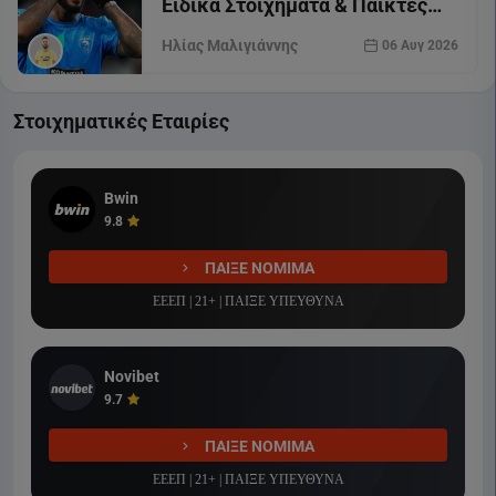
Ειδικά Στοιχήματα & Παίκτες
(06/08)
Ηλίας Μαλιγιάννης
06 Αυγ 2026
Στοιχηματικές Εταιρίες
Bwin
9.8
ΠΑΙΞΕ ΝΟΜΙΜΑ
ΕΕΕΠ | 21+ | ΠΑΙΞΕ ΥΠΕΥΘΥΝΑ
Novibet
9.7
ΠΑΙΞΕ ΝΟΜΙΜΑ
ΕΕΕΠ | 21+ | ΠΑΙΞΕ ΥΠΕΥΘΥΝΑ