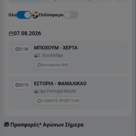
Όλα
Ποδόσφαιρο
07.08.2026
ΜΠΟΧΟΥΜ - ΧΕΡΤΑ
21:30
2. Bundesliga
Novasports 3HD
ΕΣΤΟΡΙΛ - ΦΑΜΑΛΙΚΑΟ
22:15
Liga Portugal Betclic
COSMOTE SPORT 2 HD
🎁 Προσφορές* Αγώνων Σήμερα