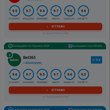
9.5
9.7
9.4
9.7
9.6
9.6
ΕΞΥΠΗΡΕΤΗΣΗ
ΑΠΟΔΟΣΕΙΣ
ΠΛΗΡΩΜΕΣ
ΚΙΝΗΤΟ
ΕΙΔΙΚΑ ΣΤΟΙΧ.
LIVE BETTING
ΕΓΓΡΑΦΗ
21+ |Αρμόδιος Ρυθμιστής ΕΕΕΠ
Εγκεκριμένο τον Αύγουστο 2026
Εγκεκριμένο στην Ελλάδα
2
Bet365
9.6
> Αξιολόγηση
9.6
9.7
9.5
9.7
9.6
9.5
ΕΞΥΠΗΡΕΤΗΣΗ
ΑΠΟΔΟΣΕΙΣ
ΠΛΗΡΩΜΕΣ
ΚΙΝΗΤΟ
ΕΙΔΙΚΑ ΣΤΟΙΧ.
LIVE BETTING
ΕΓΓΡΑΦΗ
21+ |Αρμόδιος Ρυθμιστής ΕΕΕΠ
Εγκεκριμένο τον Αύγουστο 2026
Εγκεκριμένο στην Ελλάδα