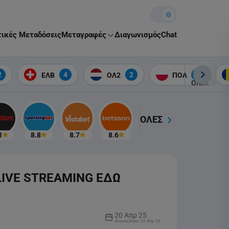
Theme toggle
ικές Μεταδόσεις
Μεταγραφές
Διαγωνισμός
Chat
1
2
4
2
3
ΕΛΒ
ΟΛ2
ΠΟΛ
ΟΛΕΣ
ΟΛΕΣ
1
8.8
8.7
8.6
 LIVE STREAMING ΕΔΩ
20 Απρ 25
Ανανεώθηκε:
20 Απρ 25