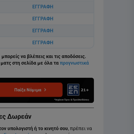
ΕΓΓΡΑΦΗ
ΕΓΓΡΑΦΗ
ΕΓΓΡΑΦΗ
ΕΓΓΡΑΦΗ
 μπορείς να βλέπεις και τις αποδόσεις.
 ματς στη σελίδα με όλα τα
προγνωστικά
Παίξε Νόμιμα
*Ισχύουν Όροι & Προϋποθέσεις
νες Δωρεάν
τον υπολογιστή ή το κινητό σου
, πρέπει να