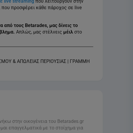
ε live streaming
που λειτουργούν στην
α που προσφέρει κάθε πάροχος σε live
 από τους Betarades, μας δίνεις το
όβλημα.
Απλώς, μας στέλνεις
μέιλ
στο
ΙΣΜΟΥ & ΑΠΩΛΕΙΑΣ ΠΕΡΙΟΥΣΙΑΣ | ΓΡΑΜΜΗ
νήκω στην οικογένεια του Betarades.gr
μαι επαγγελματικά με το στοίχημα για