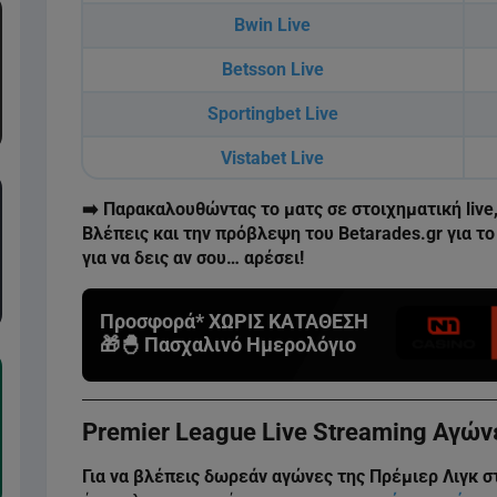
Bwin Live
Betsson Live
Sportingbet Live
Vistabet Live
➡️ Παρακαλουθώντας το ματς σε στοιχηματική live,
Βλέπεις και την πρόβλεψη του Betarades.gr για το
για να δεις αν σου… αρέσει!
Προσφορά* ΧΩΡΙΣ ΚΑΤΑΘΕΣΗ
🎁🐣 Πασχαλινό Ημερολόγιο
Premier League
Live Streaming Αγώ
Για να βλέπεις δωρεάν αγώνες της Πρέμιερ Λιγκ σ