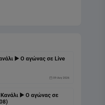
νάλι ▶️ Ο αγώνας σε Live
09 Αυγ 2026
Κανάλι ▶️ Ο αγώνας σε
08)