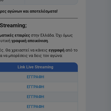
ρες αγώνων και αποτελέσματα!
 Streaming;
ματικές εταιρίες
στην Ελλάδα. Όχι όμως
ευτική
γραφική
απεικόνιση
.
ές. Θα χρειαστεί να κάνεις
εγγραφή
από το
α να μπορέσεις να δεις τον αγώνα:
Link Live Streaming
ΕΓΓΡΑΦΗ
ΕΓΓΡΑΦΗ
ΕΓΓΡΑΦΗ
ΕΓΓΡΑΦΗ