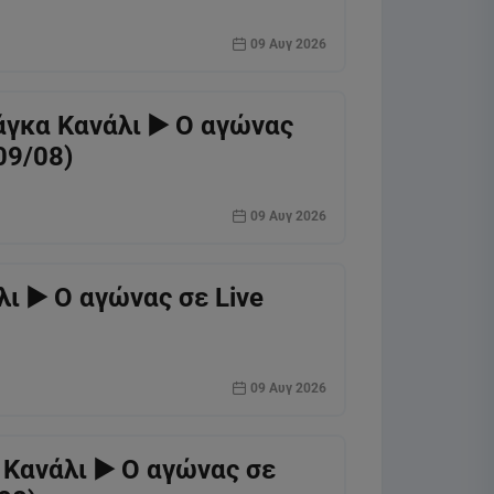
09 Αυγ 2026
γκα Κανάλι ▶️ Ο αγώνας
09/08)
09 Αυγ 2026
λι ▶️ Ο αγώνας σε Live
09 Αυγ 2026
 Κανάλι ▶️ Ο αγώνας σε