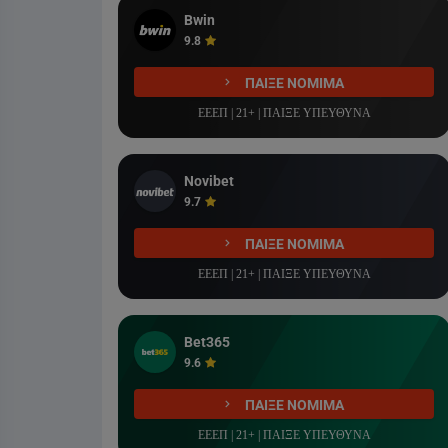
Bwin
9.8
ΜΠΕΝΦΙΚΑ - ΑΚΑΝΤΕΜΙΚΑ
22:30
ΒΙΣΕΟΥ
ΠΑΙΞΕ ΝΟΜΙΜΑ
Liga Portugal
ΕΕΕΠ | 21+ | ΠΑΙΞΕ ΥΠΕΥΘΥΝΑ
COSMOTE SPORT 1 HD
Novibet
9.7
ΠΑΙΞΕ ΝΟΜΙΜΑ
ΕΕΕΠ | 21+ | ΠΑΙΞΕ ΥΠΕΥΘΥΝΑ
Bet365
9.6
ΠΑΙΞΕ ΝΟΜΙΜΑ
ΕΕΕΠ | 21+ | ΠΑΙΞΕ ΥΠΕΥΘΥΝΑ