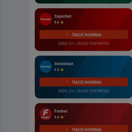
Superbet
9.6
ΠΑΙΞΕ ΝΟΜΙΜΑ
ΕΕΕΠ | 21+ | ΠΑΙΞΕ ΥΠΕΥΘΥΝΑ
Stoiximan
9.5
ΠΑΙΞΕ ΝΟΜΙΜΑ
ΕΕΕΠ | 21+ | ΠΑΙΞΕ ΥΠΕΥΘΥΝΑ
Fonbet
9.4
ΠΑΙΞΕ ΝΟΜΙΜΑ