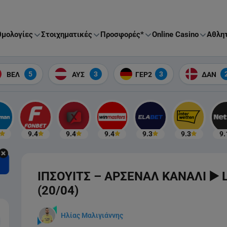
μολογίες
Στοιχηματικές
Προσφορές*
Online Casino
Αθλητ
5
3
3
ΒΕΛ
ΑΥΣ
ΓΕΡ2
ΔΑΝ
9.4
9.4
9.4
9.3
9.3
9.
ΙΠΣΟΥΙΤΣ – ΑΡΣΕΝΑΛ ΚΑΝΑΛΙ ▶️
(20/04)
Ηλίας Μαλιγιάννης