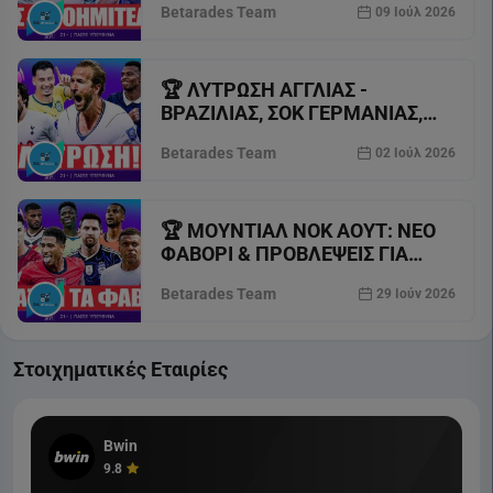
Betarades Team
09 Ιούλ 2026
🏆 ΛΥΤΡΩΣΗ ΑΓΓΛΙΑΣ -
ΒΡΑΖΙΛΙΑΣ, ΣΟΚ ΓΕΡΜΑΝΙΑΣ,
ΠΡΩΤΑ ΜΑΤΣ «16» & ΕΚΡΗΞΗ
Betarades Team
02 Ιούλ 2026
ΤΟΤΕΝΑΜ ⚽
🏆 ΜΟΥΝΤΙΑΛ ΝΟΚ ΑΟΥΤ: ΝΕΟ
ΦΑΒΟΡΙ & ΠΡΟΒΛΕΨΕΙΣ ΓΙΑ
ΤΟΥΣ 32 (Νέα Power Rankings)
Betarades Team
29 Ιούν 2026
⚽
Στοιχηματικές Εταιρίες
Bwin
9.8