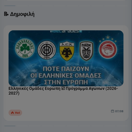
📝 Δημοφιλή
Ελληνικές Ομάδες Ευρώπη ☑️ Πρόγραμμα Αγώνων (2026-
2027)
07/08
Hot