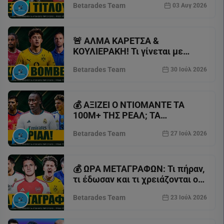
Betarades Team
03 Αυγ 2026
🚨 ΑΛΜΑ ΚΑΡΕΤΣΑ &
ΚΟΥΛΙΕΡΑΚΗ! Τι γίνεται με
ΡΟΔΡΙ, ΜΠΑΡΚΟΛΑ &
Betarades Team
30 Ιούλ 2026
μεταγραφές ΤΣΕΛΣΙ - ΓΙΟΥΒΕ ⚽️
💰 ΑΞΙΖΕΙ Ο ΝΤΙΟΜΑΝΤΕ ΤΑ
100Μ+ ΤΗΣ ΡΕΑΛ; ΤΑ
ΜΕΤΑΓΡΑΦΙΚΑ ΣΙΡΙΑΛ ΠΟΥ
Betarades Team
27 Ιούλ 2026
ΣΥΝΕΧΙΖΟΝΤΑΙ ⚽
💰 ΩΡΑ ΜΕΤΑΓΡΑΦΩΝ: Τι πήραν,
τι έδωσαν και τι χρειάζονται οι
ομάδες ⚽
Betarades Team
23 Ιούλ 2026