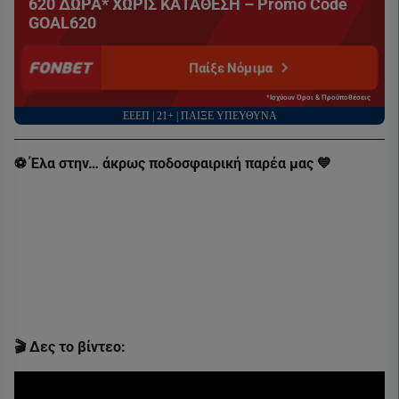
620 ΔΩΡΑ* ΧΩΡΙΣ ΚΑΤΑΘΕΣΗ – Promo Code
GOAL620
Παίξε Νόμιμα
*Ισχύουν Όροι & Προϋποθέσεις
ΕΕΕΠ | 21+ | ΠΑΙΞΕ ΥΠΕΥΘΥΝΑ
⚽️ Έλα στην… άκρως ποδοσφαιρική παρέα μας 💙
🎬 Δες το βίντεο: