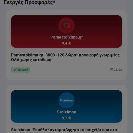
Ενεργές Προσφορές*
Pamestoixima.gr
9.4
Pamestoixima.gr: 3000+120 δώρα* προσφορά γνωριμίας
ΟΛΑ χωρίς κατάθεση!
02/03
Ενεργή
Stoiximan
9.7
Stoiximan: Έπαθλο* ανταμοιβής για το παιχνίδι σου στο