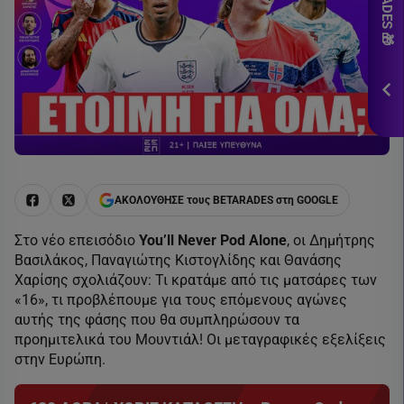
εδ
*Ισ
&
Πρ
ΕΓΓ
ΑΚΟΛΟΥΘΗΣΕ τους BETARADES στη GOOGLE
Στο νέο επεισόδιο
You’ll Never Pod Alone
, οι Δημήτρης
Βασιλάκος, Παναγιώτης Κιστογλίδης και Θανάσης
Χαρίσης σχολιάζουν: Τι κρατάμε από τις ματσάρες των
«16», τι προβλέπουμε για τους επόμενους αγώνες
αυτής της φάσης που θα συμπληρώσουν τα
προημιτελικά του Μουντιάλ! Οι μεταγραφικές εξελίξεις
στην Ευρώπη.