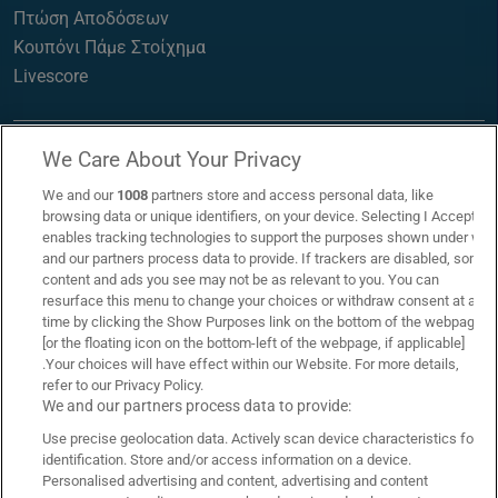
Πτώση Αποδόσεων
Κουπόνι Πάμε Στοίχημα
Livescore
We Care About Your Privacy
We and our
1008
partners store and access personal data, like
browsing data or unique identifiers, on your device. Selecting I Accept
enables tracking technologies to support the purposes shown under we
and our partners process data to provide. If trackers are disabled, some
content and ads you see may not be as relevant to you. You can
resurface this menu to change your choices or withdraw consent at any
time by clicking the Show Purposes link on the bottom of the webpage
[or the floating icon on the bottom-left of the webpage, if applicable]
.Your choices will have effect within our Website. For more details,
refer to our Privacy Policy.
Επικοινωνία
Links
We and our partners process data to provide:
Use precise geolocation data. Actively scan device characteristics for
Όροι Χρήσης
Πολιτική Απορρήτου
identification. Store and/or access information on a device.
Personalised advertising and content, advertising and content
Πολιτική Χρήσης Cookies
Υπεύθυνος Στοιχηματισμός