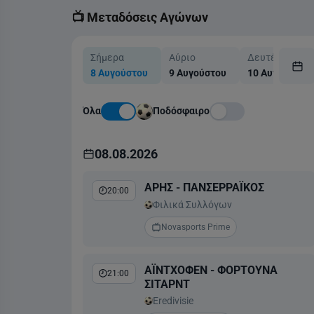
📺 Μεταδόσεις Αγώνων
Σήμερα
Αύριο
Δευτέρα
8 Αυγούστου
9 Αυγούστου
10 Αυγούστου
Όλα
Ποδόσφαιρο
08.08.2026
ΑΡΗΣ - ΠΑΝΣΕΡΡΑΪΚΟΣ
20:00
Φιλικά Συλλόγων
Novasports Prime
ΑΪΝΤΧΟΦΕΝ - ΦΟΡΤΟΥΝΑ
21:00
ΣΙΤΑΡΝΤ
Eredivisie