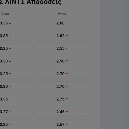
 ΛΙΝΤΣ Αποδόσεις
Draw
Away
3.35
2.68
3.35
2.62
3.25
2.55
3.30
2.50
3.25
2.70
3.20
2.70
3.35
2.75
3.27
2.46
3.25
2.67