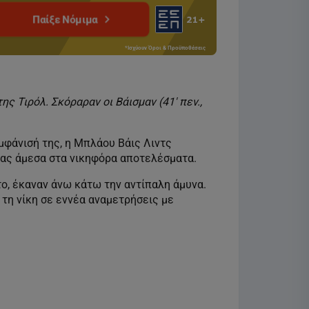
Παίξε Νόμιμα
*Ισχύουν Όροι & Προϋποθέσεις
ς Τιρόλ. Σκόραραν οι Βάισμαν (41′ πεν.,
φάνισή της, η Μπλάου Βάις Λιντς
τας άμεσα στα νικηφόρα αποτελέσματα.
το, έκαναν άνω κάτω την αντίπαλη άμυνα.
 τη νίκη σε εννέα αναμετρήσεις με