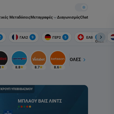
Theme toggle
ικές Μεταδόσεις
Μεταγραφές
Διαγωνισμός
Chat
6
2
9
5
2
ΓΑΛ2
ΓΕΡ2
ΕΛΒ
ΟΛΕΣ
ΟΛΕΣ
1
8.8
8.7
8.6
 ΓΚΡΟΥΠ ΥΠΟΒΙΒΑΣΜΟΥ
ΜΠΛΑΟΥ ΒΑΙΣ ΛΙΝΤΣ