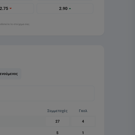
2.75
2.90
οθετείτε το στοίχημα σας.
ενούμενος
Συμμετοχές
Γκολ
27
4
5
1