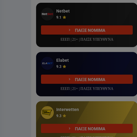
Netbet
9.1
ΠΑΙΞΕ ΝΟΜΙΜΑ
ΕΕΕΠ | 21+ | ΠΑΙΞΕ ΥΠΕΥΘΥΝΑ
Elabet
9.3
ΠΑΙΞΕ ΝΟΜΙΜΑ
ΕΕΕΠ | 21+ | ΠΑΙΞΕ ΥΠΕΥΘΥΝΑ
Interwetten
9.3
ΠΑΙΞΕ ΝΟΜΙΜΑ