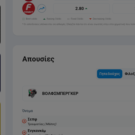
2.80
Best odds
Raising Odds
Fixed Odds
Decreasing Odds
* Οι αποδόσεις υπόκεινται σε αλλαγές. Ελέγξτε πάντα ότι είναι σωστές στην στοιχηματική που τοπ
Απουσίες
Γηπεδούχος
Φιλοξ
ΒΟΛΦΣΜΠΕΡΓΚΕΡ
Όνομα
Σεπφ
Τραυματίας
( Μέσος)
Ενγκανκάμ