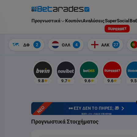
Στοίχημα
Προγνωστικά
Κουπόνι
Αναλύσεις
SuperSocial
Βαθ
2
4
27
ΔΦ
ΟΛΛ
ΑΛΚ
9.8
9.7
9.6
9.6
9.5
ΝΕΟ
👀 ΕΣΥ ΔΕΝ ΤΟ ΠΗΡΕΣ; 🎁
ΕΕΕΠ | 21+ | ΠΑΙΞΕ ΥΠΕΥΘΥΝΑ
Προγνωστικά Στοιχήματος