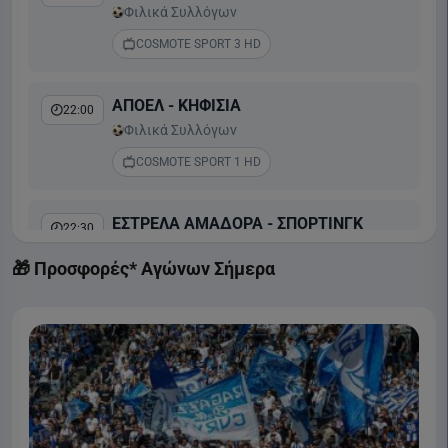
Φιλικά Συλλόγων
COSMOTE SPORT 3 HD
ΑΠΟΕΛ - ΚΗΦΙΣΙΑ
22:00
Φιλικά Συλλόγων
COSMOTE SPORT 1 HD
ΕΣΤΡΕΛΑ ΑΜΑΔΟΡΑ - ΣΠΟΡΤΙΝΓΚ
22:30
Liga Portugal Betclic
🎁 Προσφορές* Αγώνων Σήμερα
COSMOTE SPORT 2 HD