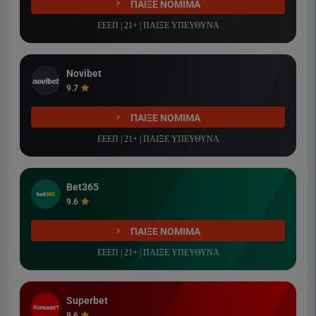
ΠΑΙΞΕ ΝΟΜΙΜΑ
ΕΕΕΠ | 21+ | ΠΑΙΞΕ ΥΠΕΥΘΥΝΑ
Novibet
9.7
ΠΑΙΞΕ ΝΟΜΙΜΑ
ΕΕΕΠ | 21+ | ΠΑΙΞΕ ΥΠΕΥΘΥΝΑ
Bet365
9.6
ΠΑΙΞΕ ΝΟΜΙΜΑ
ΕΕΕΠ | 21+ | ΠΑΙΞΕ ΥΠΕΥΘΥΝΑ
Superbet
9.6