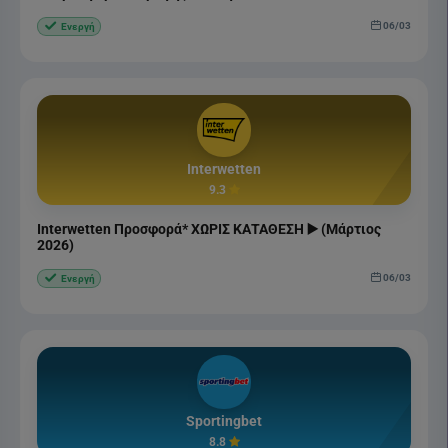
06/03
Ενεργή
Interwetten
9.3
Interwetten Προσφορά* ΧΩΡΙΣ ΚΑΤΑΘΕΣΗ ▶️ (Μάρτιος
2026)
06/03
Ενεργή
Sportingbet
8.8