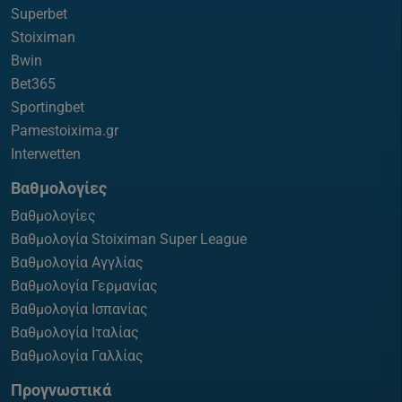
Superbet
Stoiximan
Bwin
Bet365
Sportingbet
Pamestoixima.gr
Interwetten
Βαθμολογίες
Βαθμολογίες
Βαθμολογία Stoiximan Super League
Βαθμολογία Αγγλίας
Βαθμολογία Γερμανίας
Βαθμολογία Ισπανίας
Βαθμολογία Ιταλίας
Βαθμολογία Γαλλίας
Προγνωστικά