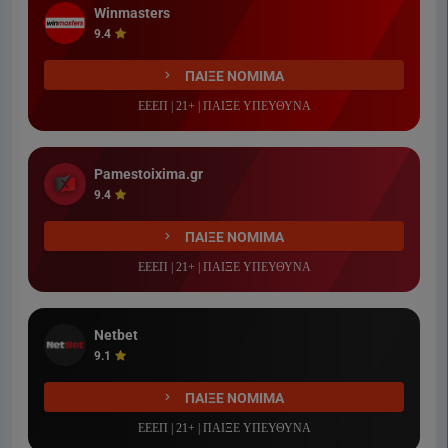
Winmasters
9.4
ΠΑΙΞΕ ΝΟΜΙΜΑ
ΕΕΕΠ | 21+ | ΠΑΙΞΕ ΥΠΕΥΘΥΝΑ
Pamestoixima.gr
9.4
ΠΑΙΞΕ ΝΟΜΙΜΑ
ΕΕΕΠ | 21+ | ΠΑΙΞΕ ΥΠΕΥΘΥΝΑ
Netbet
9.1
ΠΑΙΞΕ ΝΟΜΙΜΑ
ΕΕΕΠ | 21+ | ΠΑΙΞΕ ΥΠΕΥΘΥΝΑ