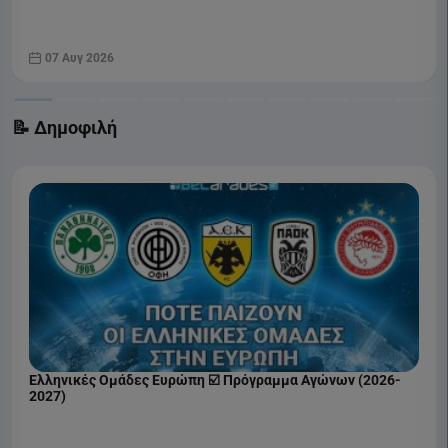
07 Αυγ 2026
📝 Δημοφιλή
Ελληνικές Ομάδες Ευρώπη ☑️ Πρόγραμμα Αγώνων (2026-
2027)