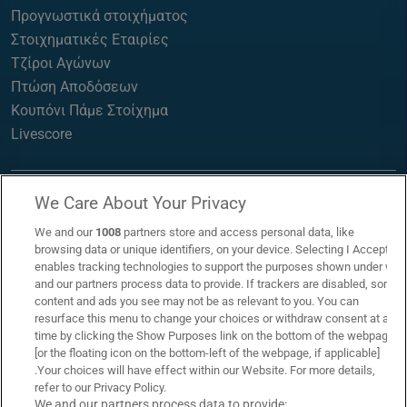
Προγνωστικά στοιχήματος
Στοιχηματικές Εταιρίες
Τζίροι Αγώνων
Πτώση Αποδόσεων
Κουπόνι Πάμε Στοίχημα
Livescore
We Care About Your Privacy
We and our
1008
partners store and access personal data, like
browsing data or unique identifiers, on your device. Selecting I Accept
enables tracking technologies to support the purposes shown under we
and our partners process data to provide. If trackers are disabled, some
content and ads you see may not be as relevant to you. You can
resurface this menu to change your choices or withdraw consent at any
time by clicking the Show Purposes link on the bottom of the webpage
[or the floating icon on the bottom-left of the webpage, if applicable]
.Your choices will have effect within our Website. For more details,
refer to our Privacy Policy.
Επικοινωνία
Links
We and our partners process data to provide: