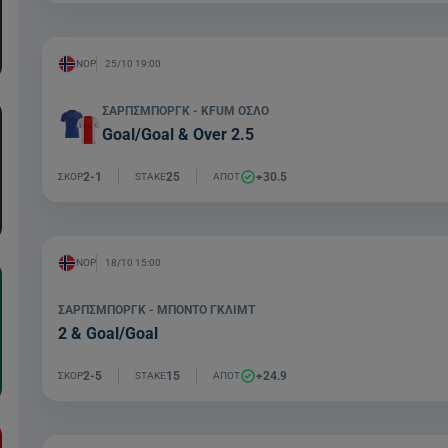
ΝΟΡ
25/10 19:00
ΣΑΡΠΣΜΠΟΡΓΚ - KFUM ΟΣΛΟ
Goal/Goal & Over 2.5
2-1
25
+30.5
ΣΚΟΡ
STAKE
ΑΠΟΤ
ΝΟΡ
18/10 15:00
ΣΑΡΠΣΜΠΟΡΓΚ - ΜΠΟΝΤΟ ΓΚΛΙΜΤ
2 & Goal/Goal
2-5
15
+24.9
ΣΚΟΡ
STAKE
ΑΠΟΤ