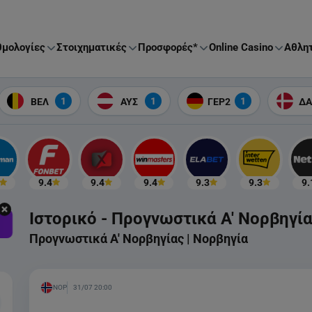
μολογίες
Στοιχηματικές
Προσφορές*
Online Casino
Αθλητ
1
1
1
ΒΕΛ
ΑΥΣ
ΓΕΡ2
Δ
9.4
9.4
9.4
9.3
9.3
9.
Ιστορικό - Προγνωστικά Α' Νορβηγί
Προγνωστικά Α' Νορβηγίας | Νορβηγία
ΝΟΡ
31/07 20:00