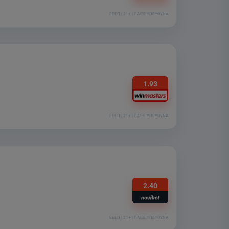
ΕΕΕΠ | 21+ | ΠΑΙΞΕ ΥΠΕΥΘΥΝΑ
1.93
ΕΕΕΠ | 21+ | ΠΑΙΞΕ ΥΠΕΥΘΥΝΑ
2.40
ΕΕΕΠ | 21+ | ΠΑΙΞΕ ΥΠΕΥΘΥΝΑ