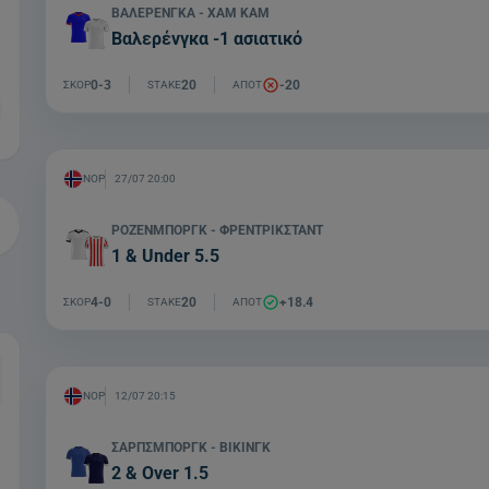
ΒΑΛΕΡΕΝΓΚΑ - ΧΑΜ ΚΑΜ
Βαλερένγκα -1 ασιατικό
0-3
20
-20
ΣΚΟΡ
STAKE
ΑΠΟΤ
ΝΟΡ
27/07 20:00
ΡΟΖΕΝΜΠΟΡΓΚ - ΦΡΕΝΤΡΙΚΣΤΑΝΤ
1 & Under 5.5
4-0
20
+18.4
ΣΚΟΡ
STAKE
ΑΠΟΤ
Δευτέρα
Τρίτη
Τετάρτη
Πέμπτη
10 Αυγούστου
11 Αυγούστου
12 Αυγούστου
13 Αυγούστου
ΝΟΡ
12/07 20:15
ΣΑΡΠΣΜΠΟΡΓΚ - ΒΙΚΙΝΓΚ
2 & Over 1.5