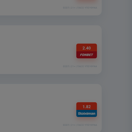
ΕΕΕΠ | 21+ | ΠΑΙΞΕ ΥΠΕΥΘΥΝΑ
2.40
ΕΕΕΠ | 21+ | ΠΑΙΞΕ ΥΠΕΥΘΥΝΑ
1.82
ΕΕΕΠ | 21+ | ΠΑΙΞΕ ΥΠΕΥΘΥΝΑ