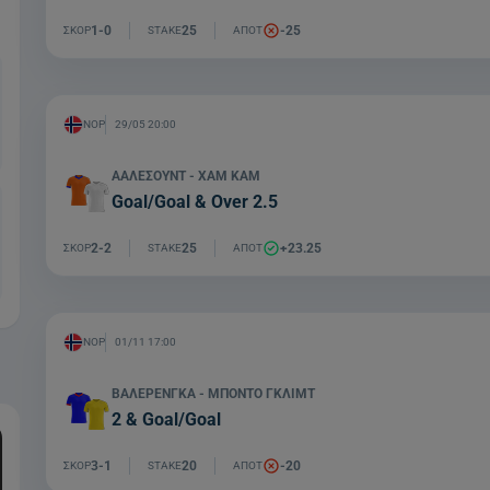
1-0
25
-25
ΣΚΟΡ
STAKE
ΑΠΟΤ
ΝΟΡ
29/05 20:00
ΑΑΛΕΣΟΥΝΤ - ΧΑΜ ΚΑΜ
Goal/Goal & Over 2.5
2-2
25
+23.25
ΣΚΟΡ
STAKE
ΑΠΟΤ
ΝΟΡ
01/11 17:00
ΒΑΛΕΡΕΝΓΚΑ - ΜΠΟΝΤΟ ΓΚΛΙΜΤ
2 & Goal/Goal
3-1
20
-20
ΣΚΟΡ
STAKE
ΑΠΟΤ