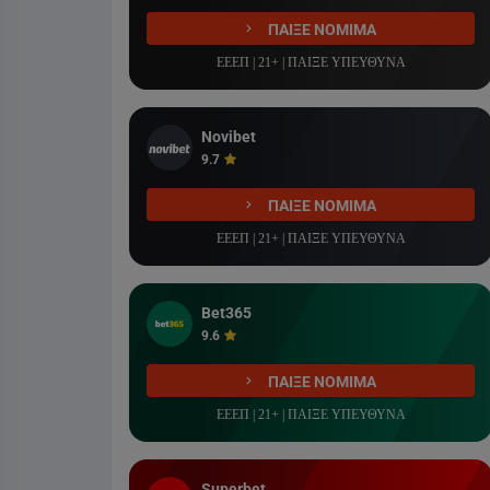
ΠΑΙΞΕ ΝΟΜΙΜΑ
ΕΕΕΠ | 21+ | ΠΑΙΞΕ ΥΠΕΥΘΥΝΑ
Novibet
9.7
ΠΑΙΞΕ ΝΟΜΙΜΑ
ΕΕΕΠ | 21+ | ΠΑΙΞΕ ΥΠΕΥΘΥΝΑ
Bet365
9.6
ΠΑΙΞΕ ΝΟΜΙΜΑ
ΕΕΕΠ | 21+ | ΠΑΙΞΕ ΥΠΕΥΘΥΝΑ
Superbet