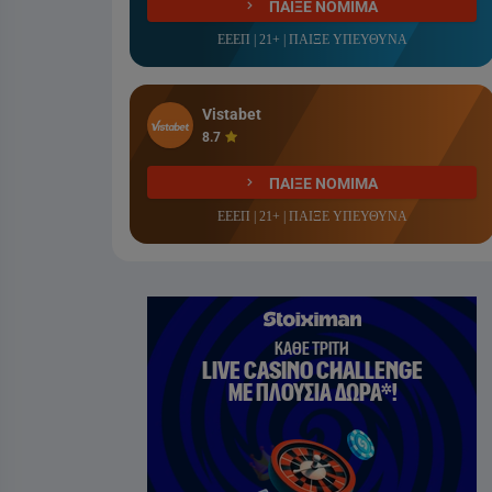
ΠΑΙΞΕ ΝΟΜΙΜΑ
ΕΕΕΠ | 21+ | ΠΑΙΞΕ ΥΠΕΥΘΥΝΑ
Vistabet
8.7
ΠΑΙΞΕ ΝΟΜΙΜΑ
ΕΕΕΠ | 21+ | ΠΑΙΞΕ ΥΠΕΥΘΥΝΑ