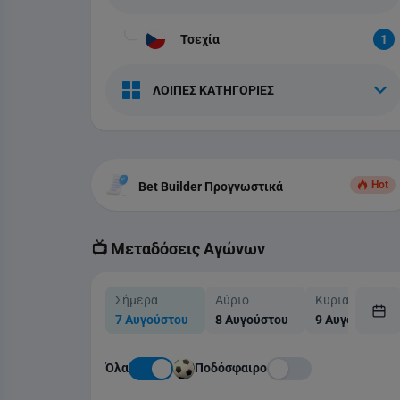
Τσεχία
1
ΛΟΙΠΕΣ ΚΑΤΗΓΟΡΙΕΣ
Hot
Bet Builder Προγνωστικά
📺 Μεταδόσεις Αγώνων
Σήμερα
Αύριο
Κυριακή
7 Αυγούστου
8 Αυγούστου
9 Αυγούστου
Όλα
Ποδόσφαιρο