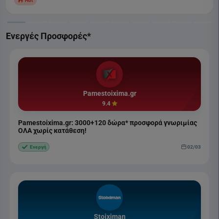
Hot
Ενεργές Προσφορές*
Pamestoixima.gr
9.4
Pamestoixima.gr: 3000+120 δώρα* προσφορά γνωριμίας
ΟΛΑ χωρίς κατάθεση!
02/03
Ενεργή
Stoiximan