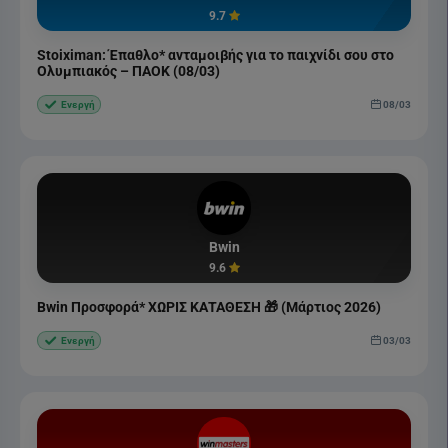
9.7
Stoiximan: Έπαθλο* ανταμοιβής για το παιχνίδι σου στο
Ολυμπιακός – ΠΑΟΚ (08/03)
08/03
Ενεργή
Bwin
9.6
Bwin Προσφορά* ΧΩΡΙΣ ΚΑΤΑΘΕΣΗ 🎁 (Μάρτιος 2026)
03/03
Ενεργή