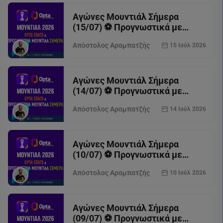
Αγώνες Μουντιάλ Σήμερα
(15/07) ⚽️ Προγνωστικά με
ΠΙΘΑΝΟΤΗΤΕΣ OPTA
Απόστολος Αραμπατζής
15 Ιούλ 2026
Αγώνες Μουντιάλ Σήμερα
(14/07) ⚽️ Προγνωστικά με
ΠΙΘΑΝΟΤΗΤΕΣ OPTA
Απόστολος Αραμπατζής
14 Ιούλ 2026
Αγώνες Μουντιάλ Σήμερα
(10/07) ⚽️ Προγνωστικά με
ΠΙΘΑΝΟΤΗΤΕΣ OPTA
Απόστολος Αραμπατζής
10 Ιούλ 2026
Αγώνες Μουντιάλ Σήμερα
(09/07) ⚽️ Προγνωστικά με