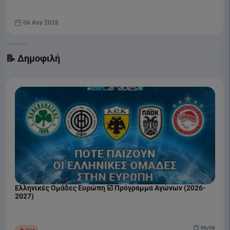
06 Αυγ 2026
📝 Δημοφιλή
Ελληνικές Ομάδες Ευρώπη ☑️ Πρόγραμμα Αγώνων (2026-
2027)
06/08