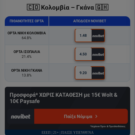
🇨🇴 Κολομβία – Γκάνα 🇬🇭
ΠΙΘΑΝΟΤΗΤΕΣ OPTA
ΑΠΟΔΟΣΗ NOVIBET
OPTA ΝΙΚΗ ΚΟΛΟΜΒΙΑ
1.48
64.8%
OPTA ΙΣΟΠΑΛΙΑ
4.50
21.4%
OPTA ΝΙΚΗ ΓΚΑΝΑ
9.20
13.8%
Προσφορά* ΧΩΡΙΣ ΚΑΤΑΘΕΣΗ με 15€ Wolt &
10€ Paysafe
Παίξε Νόμιμα
*Ισχύουν Όροι & Προϋποθέσεις
ΕΕΕΠ | 21+ | ΠΑΙΞΕ ΥΠΕΥΘΥΝΑ