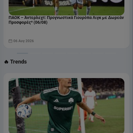
ΠΑΟΚ – Άντερλεχτ: Προγνωστικά Γιουρόπα Λιγκ με Δωρεάν
Προσφορές* (06/08)
06 Αυγ 2026
🔥 Trends