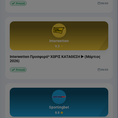
06/03
Ενεργή
Interwetten
9.3
Interwetten Προσφορά* ΧΩΡΙΣ ΚΑΤΑΘΕΣΗ ▶️ (Μάρτιος
2026)
06/03
Ενεργή
Sportingbet
8.8