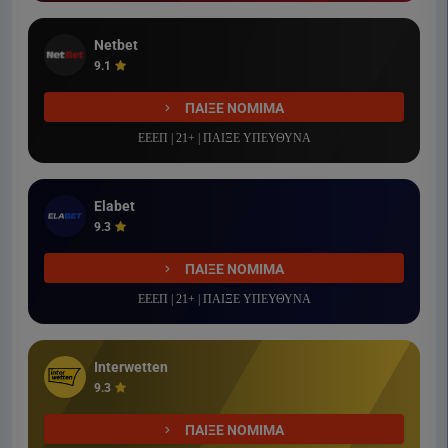
Netbet
9.1
ΠΑΙΞΕ ΝΟΜΙΜΑ
ΕΕΕΠ | 21+ | ΠΑΙΞΕ ΥΠΕΥΘΥΝΑ
Elabet
9.3
ΠΑΙΞΕ ΝΟΜΙΜΑ
ΕΕΕΠ | 21+ | ΠΑΙΞΕ ΥΠΕΥΘΥΝΑ
Interwetten
9.3
ΠΑΙΞΕ ΝΟΜΙΜΑ