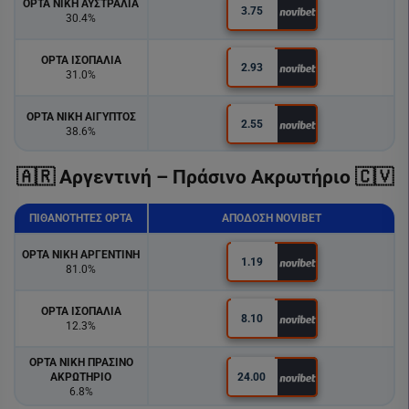
OPTA ΝΙΚΗ ΑΥΣΤΡΑΛΙΑ
3.75
30.4%
OPTA ΙΣΟΠΑΛΙΑ
2.93
31.0%
OPTA ΝΙΚΗ ΑΙΓΥΠΤΟΣ
2.55
38.6%
🇦🇷 Αργεντινή – Πράσινο Ακρωτήριο 🇨🇻
ΠΙΘΑΝΟΤΗΤΕΣ OPTA
ΑΠΟΔΟΣΗ NOVIBET
OPTA ΝΙΚΗ ΑΡΓΕΝΤΙΝΗ
1.19
81.0%
OPTA ΙΣΟΠΑΛΙΑ
8.10
12.3%
OPTA ΝΙΚΗ ΠΡΑΣΙΝΟ
ΑΚΡΩΤΗΡΙΟ
24.00
6.8%