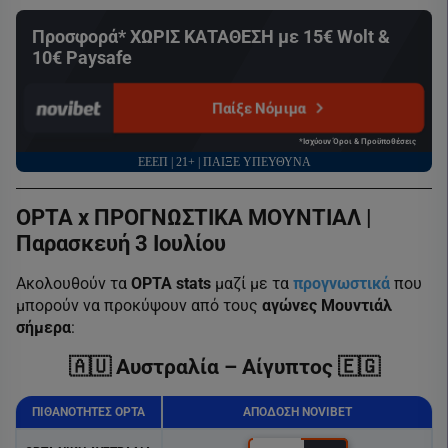
Προσφορά* ΧΩΡΙΣ ΚΑΤΑΘΕΣΗ με 15€ Wolt &
10€ Paysafe
Παίξε Νόμιμα
*Ισχύουν Όροι & Προϋποθέσεις
ΕΕΕΠ | 21+ | ΠΑΙΞΕ ΥΠΕΥΘΥΝΑ
OPTA x ΠΡΟΓΝΩΣΤΙΚΑ ΜΟΥΝΤΙΑΛ |
Παρασκευή 3 Ιουλίου
Ακολουθούν τα
OPTA stats
μαζί με τα
προγνωστικά
που
μπορούν να προκύψουν από τους
αγώνες Μουντιάλ
σήμερα
:
🇦🇺 Αυστραλία – Αίγυπτος 🇪🇬
ΠΙΘΑΝΟΤΗΤΕΣ OPTA
ΑΠΟΔΟΣΗ NOVIBET