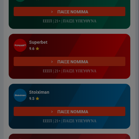
ΠΑΙΞΕ ΝΟΜΙΜΑ
ΕΕΕΠ | 21+ | ΠΑΙΞΕ ΥΠΕΥΘΥΝΑ
Superbet
9.6
ΠΑΙΞΕ ΝΟΜΙΜΑ
ΕΕΕΠ | 21+ | ΠΑΙΞΕ ΥΠΕΥΘΥΝΑ
Stoiximan
9.5
ΠΑΙΞΕ ΝΟΜΙΜΑ
ΕΕΕΠ | 21+ | ΠΑΙΞΕ ΥΠΕΥΘΥΝΑ