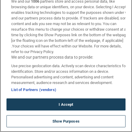
facebook social link
x social link
instagram social link
youtube social link
twitch social link
spotify social link
tiktok social link
discord soci
We and our
1006
partners store and access personal data, like
browsing data or unique identifiers, on your device. Selecting I Accept
enables tracking technologies to support the purposes shown under we
and our partners process data to provide. If trackers are disabled, some
content and ads you see may not be as relevant to you. You can
resurface this menu to change your choices or withdraw consent at any
time by clicking the Show Purposes link on the bottom of the webpage
[or the floating icon on the bottom-left of the webpage, if applicable]
.Your choices will have effect within our Website. For more details,
refer to our Privacy Policy.
We and our partners process data to provide:
Use precise geolocation data. Actively scan device characteristics for
identification. Store and/or access information on a device.
Κάνε εγγραφή για να λαμβάνεις
Personalised advertising and content, advertising and content
αναλύσεις/προγνωστικά αγώνων
measurement, audience research and services development.
στοιχήματος!
List of Partners (vendors)
I Accept
Υποβολή
SUMMERAKI2026 ΠΡΟΣΦΟΡΑ* ☀️
Είμαι άνω των 21 ετών | Συμφωνώ με τους Όρους &
Show Purposes
ΧΩΡΙΣ ΚΑΤΑΘΕΣΗ
Προϋποθέσεις*
*Ισχύουν Όροι & Προϋποθέσεις