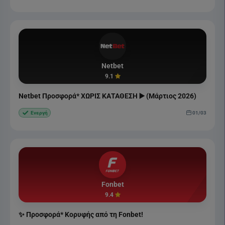
Netbet
9.1
Netbet Προσφορά* ΧΩΡΙΣ ΚΑΤΑΘΕΣΗ ▶️ (Μάρτιος 2026)
01/03
Ενεργή
Fonbet
9.4
✨ Προσφορά* Κορυφής από τη Fonbet!