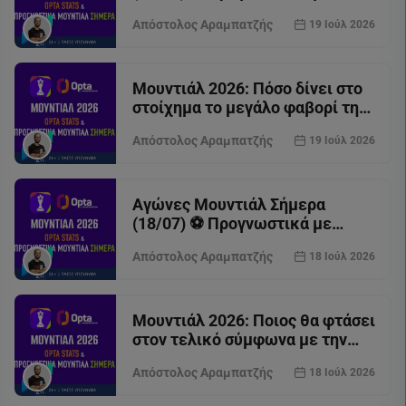
ΠΙΘΑΝΟΤΗΤΕΣ OPTA
Απόστολος Αραμπατζής
19 Ιούλ 2026
Μουντιάλ 2026: Πόσο δίνει στο
στοίχημα το μεγάλο φαβορί της
OPTA;
Απόστολος Αραμπατζής
19 Ιούλ 2026
Αγώνες Μουντιάλ Σήμερα
(18/07) ⚽️ Προγνωστικά με
ΠΙΘΑΝΟΤΗΤΕΣ OPTA
Απόστολος Αραμπατζής
18 Ιούλ 2026
Μουντιάλ 2026: Ποιος θα φτάσει
στον τελικό σύμφωνα με την
Opta;
Απόστολος Αραμπατζής
18 Ιούλ 2026