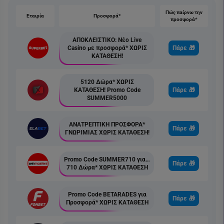
Πώς παίρνω την
Εταιρία
Προσφορά*
προσφορά*
ΑΠΟΚΛΕΙΣΤΙΚΟ: Νέο Live
Casino με προσφορά* ΧΩΡΙΣ
Πάρε
🎁
ΚΑΤΑΘΕΣΗ!
5120 Δώρα* ΧΩΡΙΣ
ΚΑΤΑΘΕΣΗ! Promo Code
Πάρε
🎁
SUMMER5000
ΑΝΑΤΡΕΠΤΙΚΗ ΠΡΟΣΦΟΡΑ*
Πάρε
🎁
ΓΝΩΡΙΜΙΑΣ ΧΩΡΙΣ ΚΑΤΑΘΕΣΗ!
Promo Code SUMMER710 για…
Πάρε
🎁
710 Δώρα* ΧΩΡΙΣ ΚΑΤΑΘΕΣΗ
Promo Code BETARADES για
Πάρε
🎁
Προσφορά* ΧΩΡΙΣ ΚΑΤΑΘΕΣΗ