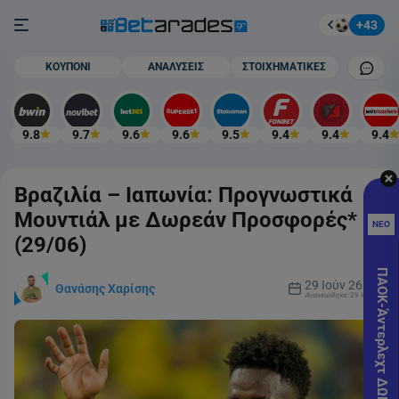
Στοίχημα
Burger button
+43
Mobile cham
ΚΟΥΠΟΝΙ
ΑΝΑΛΥΣΕΙΣ
ΣΤΟΙΧΗΜΑΤΙΚΕΣ
9.8
9.7
9.6
9.6
9.5
9.4
9.4
9.4
Βραζιλία – Ιαπωνία: Προγνωστικά
Καλο
Προ
Μουντιάλ με Δωρεάν Προσφορές*
ΝΕΟ
Γνωρ
(29/06)
ΧΩΡ
ΠΑΟK-Άντερλεχτ ΔΩΡΕΑΝ* 🎁
ΚΑΤ
29 Ιούν 26
Θανάσης Χαρίσης
Ανανεώθηκε:
29 Ιούν 26
Pro
SUM
Εγγρ
στο