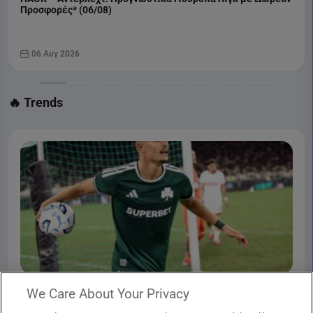
Προσφορές* (06/08)
06 Αυγ 2026
🔥 Trends
ΤΣΣΚΑ 1948 Σόφιας – Παναθηναϊκός: ΠΟΣΟ ΔΙΝΕΙ η
ΠΡΟΚΡΙΣΗ ΠΑΟ μετά την ΙΣΟΠΑΛΙΑ στη Superbet;
We Care About Your Privacy