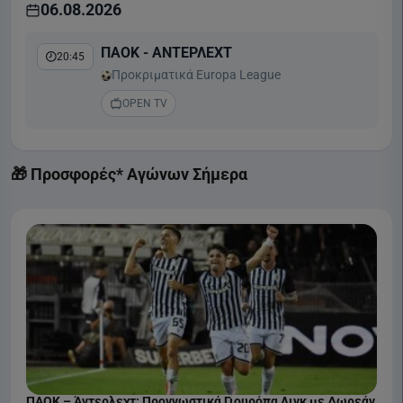
06.08.2026
ΠΑΟΚ - ΑΝΤΕΡΛΕΧΤ
20:45
Προκριματικά Europa League
OPEN TV
🎁 Προσφορές* Αγώνων Σήμερα
ΠΑΟΚ – Άντερλεχτ: Προγνωστικά Γιουρόπα Λιγκ με Δωρεάν