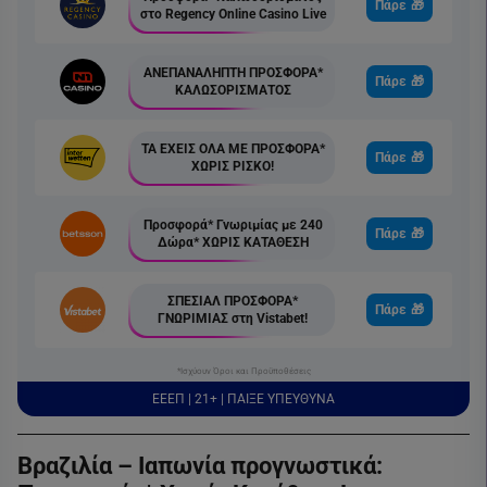
Πάρε
🎁
στο Regency Online Casino Live
ΑΝΕΠΑΝΑΛΗΠΤΗ ΠΡΟΣΦΟΡΑ*
Πάρε
🎁
ΚΑΛΩΣΟΡΙΣΜΑΤΟΣ
ΤΑ ΕΧΕΙΣ ΟΛΑ ΜΕ ΠΡΟΣΦΟΡΑ*
Πάρε
🎁
ΧΩΡΙΣ ΡΙΣΚΟ!
Προσφορά* Γνωριμίας με 240
Πάρε
🎁
Δώρα* ΧΩΡΙΣ ΚΑΤΑΘΕΣΗ
ΣΠΕΣΙΑΛ ΠΡΟΣΦΟΡΑ*
Πάρε
🎁
ΓΝΩΡΙΜΙΑΣ στη Vistabet!
*Ισχύουν Όροι και Προϋποθέσεις
ΕΕΕΠ | 21+ | ΠΑΙΞΕ ΥΠΕΥΘΥΝΑ
Βραζιλία – Ιαπωνία προγνωστικά: