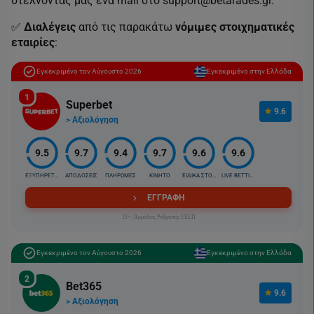
στέλνοντάς μας ένα mail στο support@betarades.gr.
✅
Διαλέγεις
από τις παρακάτω
νόμιμες στοιχηματικές
εταιρίες
:
Εγκεκριμένο τον Αύγουστο 2026
Εγκεκριμένο στην Ελλάδα
1
Superbet
9.6
> Αξιολόγηση
9.5
9.7
9.4
9.7
9.6
9.6
ΕΞΥΠΗΡΕΤΗΣΗ
ΑΠΟΔΟΣΕΙΣ
ΠΛΗΡΩΜΕΣ
ΚΙΝΗΤΟ
ΕΙΔΙΚΑ ΣΤΟΙΧ.
LIVE BETTING
ΕΓΓΡΑΦΗ
21+ |Αρμόδιος Ρυθμιστής ΕΕΕΠ
Εγκεκριμένο τον Αύγουστο 2026
Εγκεκριμένο στην Ελλάδα
2
Bet365
9.6
> Αξιολόγηση