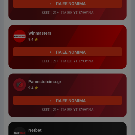
ΠΑΙΞΕ ΝΟΜΙΜΑ
ΕΕΕΠ | 21+ | ΠΑΙΞΕ ΥΠΕΥΘΥΝΑ
Winmasters
9.4
ΠΑΙΞΕ ΝΟΜΙΜΑ
ΕΕΕΠ | 21+ | ΠΑΙΞΕ ΥΠΕΥΘΥΝΑ
Pamestoixima.gr
9.4
ΠΑΙΞΕ ΝΟΜΙΜΑ
ΕΕΕΠ | 21+ | ΠΑΙΞΕ ΥΠΕΥΘΥΝΑ
Netbet