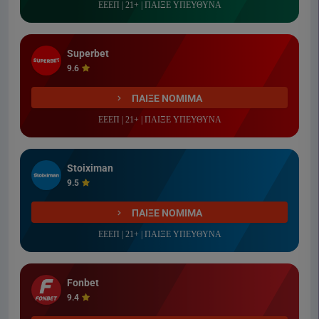
ΕΕΕΠ | 21+ | ΠΑΙΞΕ ΥΠΕΥΘΥΝΑ
Superbet
9.6
ΠΑΙΞΕ ΝΟΜΙΜΑ
ΕΕΕΠ | 21+ | ΠΑΙΞΕ ΥΠΕΥΘΥΝΑ
Stoiximan
9.5
ΠΑΙΞΕ ΝΟΜΙΜΑ
ΕΕΕΠ | 21+ | ΠΑΙΞΕ ΥΠΕΥΘΥΝΑ
Fonbet
9.4