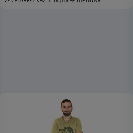
ΣΥΜΒΟΥΛΕΥΤΙΚΗΣ: 1114 | ΠΑΙΞΕ ΥΠΕΥΘΥΝΑ