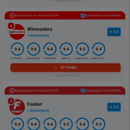
21+ |Αρμόδιος Ρυθμιστής ΕΕΕΠ
Εγκεκριμένο τον Αύγουστο 2026
Εγκεκριμένο στην Ελλάδα
6
Winmasters
9.4
> Αξιολόγηση
9.4
9.6
9.4
9.4
9.5
9.4
ΕΞΥΠΗΡΕΤΗΣΗ
ΑΠΟΔΟΣΕΙΣ
ΠΛΗΡΩΜΕΣ
ΚΙΝΗΤΟ
ΕΙΔΙΚΑ ΣΤΟΙΧ.
LIVE BETTING
ΕΓΓΡΑΦΗ
21+ |Αρμόδιος Ρυθμιστής ΕΕΕΠ
Εγκεκριμένο τον Αύγουστο 2026
Εγκεκριμένο στην Ελλάδα
7
Fonbet
9.4
> Αξιολόγηση
9.4
9.4
9.4
9.3
9.4
9.3