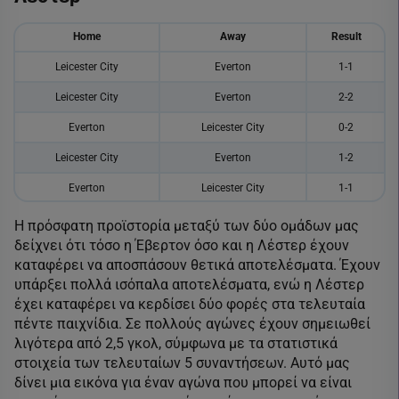
Home
Away
Result
Leicester City
Everton
1-1
Leicester City
Everton
2-2
Everton
Leicester City
0-2
Leicester City
Everton
1-2
Everton
Leicester City
1-1
Η πρόσφατη προϊστορία μεταξύ των δύο ομάδων μας
δείχνει ότι τόσο η Έβερτον όσο και η Λέστερ έχουν
καταφέρει να αποσπάσουν θετικά αποτελέσματα. Έχουν
υπάρξει πολλά ισόπαλα αποτελέσματα, ενώ η Λέστερ
έχει καταφέρει να κερδίσει δύο φορές στα τελευταία
πέντε παιχνίδια. Σε πολλούς αγώνες έχουν σημειωθεί
λιγότερα από 2,5 γκολ, σύμφωνα με τα στατιστικά
στοιχεία των τελευταίων 5 συναντήσεων. Αυτό μας
δίνει μια εικόνα για έναν αγώνα που μπορεί να είναι