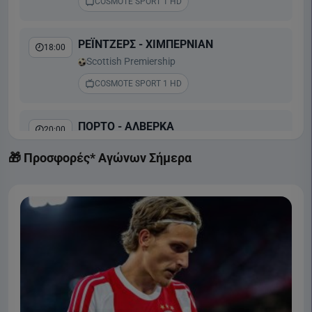
COSMOTE SPORT 1 HD
ΡΕΪΝΤΖΕΡΣ - ΧΙΜΠΕΡΝΙΑΝ
18:00
Scottish Premiership
COSMOTE SPORT 1 HD
ΠΟΡΤΟ - ΑΛΒΕΡΚΑ
20:00
Liga Portugal
🎁 Προσφορές* Αγώνων Σήμερα
COSMOTE SPORT 2 HD
ΜΠΕΝΦΙΚΑ - ΑΚΑΝΤΕΜΙΚΑ ΒΙΣΕΟΥ
22:30
Liga Portugal
COSMOTE SPORT 1 HD