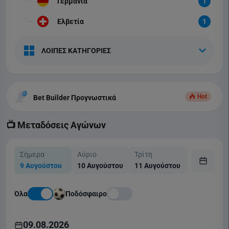
Γερμανία
1
Ελβετία
1
ΛΟΙΠΕΣ ΚΑΤΗΓΟΡΙΕΣ
Hot
Bet Builder Προγνωστικά
📺 Μεταδόσεις Αγώνων
Σήμερα
Αύριο
Τρίτη
Τετάρτη
9 Αυγούστου
10 Αυγούστου
11 Αυγούστου
12 Αυγούσ
Όλα
Ποδόσφαιρο
09.08.2026