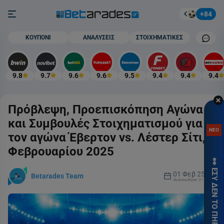
Στοίχημα
Burger button
+84
Mobile cham
ΚΟΥΠΟΝΙ
ΑΝΑΛΥΣΕΙΣ
ΣΤΟΙΧΗΜΑΤΙΚΕΣ
9.8
9.7
9.6
9.6
9.5
9.4
9.4
9.4
Πρόβλεψη, Προεπισκόπηση Αγώνα
ΑΠΟ
και Συμβουλές Στοιχηματισμού για
Νέο
ΝΕΟ
στη
τον αγώνα Έβερτον vs. Λέστερ Σίτι, 1
Φεβρουαρίου 2025
ΕΠΙ
👀 ΕΣΥ ΔΕΝ ΤΟ ΠΗΡΕΣ; 🎁
ΠΡ
ΧΩΡ
01 Φεβ 25
Betarades Team
Ανανεώθηκε:
31 Ιαν 25
ΚΑΤ
Εγγ
Supe
με 