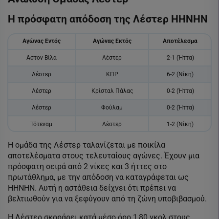
Η πρόσφατη απόδοση της Λέστερ ΗΗΝΗΝ
Αγώνας Εντός
Αγώνας Εκτός
Αποτέλεσμα
Άστον Βίλα
Λέστερ
2-1 (Ήττα)
Λέστερ
ΚΠΡ
6-2 (Νίκη)
Λέστερ
Κρίσταλ Πάλας
0-2 (Ήττα)
Λέστερ
Φούλαμ
0-2 (Ήττα)
Τότεναμ
Λέστερ
1-2 (Νίκη)
Η ομάδα της Λέστερ ταλανίζεται με ποικίλα
αποτελέσματα στους τελευταίους αγώνες. Έχουν μια
πρόσφατη σειρά από 2 νίκες και 3 ήττες στο
πρωτάθλημα, με την απόδοση να καταγράφεται ως
ΗΗΝΗΝ. Αυτή η αστάθεια δείχνει ότι πρέπει να
βελτιωθούν για να ξεφύγουν από τη ζώνη υποβιβασμού.
Η Λέστερ σκοράρει κατά μέσο όρο 1,80 γκολ στους