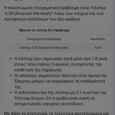
Η συνιστώμενη στοιχηματική πρόβλεψη είναι “Λέστερ
-0.50 (Ασιατικό Χάντικαπ)” λόγω των στόχων και των
πρόσφατων επιδόσεων των δύο ομάδων.
Έβερτον vs. Λέστερ Σίτι Πρόβλεψη
Στοιχηματική πρόβλεψη
Αποδόσεις
Λέστερ -0.50 (Ασιατικό Χάντικαπ)
4.65
Η Λέστερ έχει σημειώσει κατά μέσο όρο 1.8 γκολ
στους τελευταίους 5 αγώνες, ενισχύοντας την
επιθετική της παραγωγή.
Οι απουσίες σημαντικών παικτών στην άμυνα της
Έβερτον μπορεί να επηρεάσουν τη σταθερότητά
της.
Η τελευταία νίκη της Λέστερ με 2-1 εναντίον της
Τότεναμ δείχνει ότι η ομάδα είναι ικανή να
αντιμετωπίσει ισχυρούς αντιπάλους.
Με βάση τα στατιστικά, τα τελευταία αποτελέσματα και