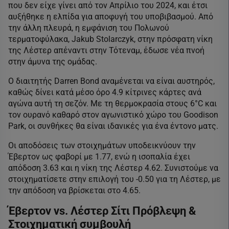
που δεν είχε γίνει από τον Απρίλιο του 2024, και έτσι
αυξήθηκε η ελπίδα για αποφυγή του υποβιβασμού. Από
την άλλη πλευρά, η εμφάνιση του Πολωνού
τερματοφύλακα, Jakub Stolarczyk, στην πρόσφατη νίκη
της Λέστερ απέναντι στην Τότεναμ, έδωσε νέα πνοή
στην άμυνα της ομάδας.
Ο διαιτητής Darren Bond αναμένεται να είναι αυστηρός,
καθώς δίνει κατά μέσο όρο 4.9 κίτρινες κάρτες ανά
αγώνα αυτή τη σεζόν. Με τη θερμοκρασία στους 6°C και
τον ουρανό καθαρό στον αγωνιστικό χώρο του Goodison
Park, οι συνθήκες θα είναι ιδανικές για ένα έντονο ματς.
Οι αποδόσεις των στοιχημάτων υποδεικνύουν την
Έβερτον ως φαβορί με 1.77, ενώ η ισοπαλία έχει
απόδοση 3.63 και η νίκη της Λέστερ 4.62. Συνιστούμε να
στοιχηματίσετε στην επιλογή του -0.50 για τη Λέστερ, με
την απόδοση να βρίσκεται στο 4.65.
Έβερτον vs. Λέστερ Σίτι Πρόβλεψη &
Στοιχηματική συμβουλή