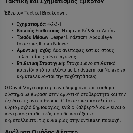
Τακτική και Σχηματισμός Έβερτον
Έβερτον Tactical Breakdown:
Σχηματισμός
: 4-2-3-1
Βασικός Επιθετικός
: Ντόμινικ Κάλβερτ-Λιούιν
Τριάδα Μέσων
: Jesper Lindstrøm, Abdoulaye
Doucoure, Iliman Ndiaye
Αμυντική Ισχύς
: Δύο ανέπαφες εστίες στους
τελευταίους πέντε αγώνες.
Επιθετική Στρατηγική
: Στοχευμένο επιθετικό
παιχνίδι από τα πλάγια με Lindstrøm και Ndiaye να
εκμεταλλεύονται την ταχύτητά τους.
Ο David Moyes προτιμά ένα δομημένο και σταθερό
σύστημα με έμφαση στην αμυντική σταθερότητα και την
έξοδο στις αντεπιθέσεις. Ο Doucoure αποτελεί τον
κύριο μοχλό δημιουργίας, ενώ ο Κάλβερτ-Λιούιν είναι ο
κεντρικός επιθετικός που θα κοιτάξει να
εκμεταλλευτεί τις ευκαιρίες στην αντίπαλη περιοχή.
Ανάλυση Ομάδας Λέστερ