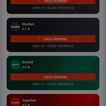
ΠΑΙΞΕ ΝΟΜΙΜΑ
ΕΕΕΠ | 21+ | ΠΑΙΞΕ ΥΠΕΥΘΥΝΑ
Novibet
9.7
ΠΑΙΞΕ ΝΟΜΙΜΑ
ΕΕΕΠ | 21+ | ΠΑΙΞΕ ΥΠΕΥΘΥΝΑ
Bet365
9.6
ΠΑΙΞΕ ΝΟΜΙΜΑ
ΕΕΕΠ | 21+ | ΠΑΙΞΕ ΥΠΕΥΘΥΝΑ
Superbet
9.6