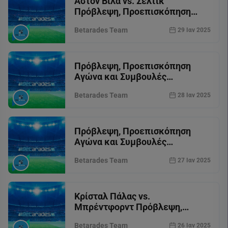
Άστον Βίλα vs. Σέλτικ
Πρόβλεψη, Προεπισκόπηση
Αγώνα και Συμβουλές
Betarades Team
29 Ιαν 2025
Στοιχήματος, 29 Ιανουαρίου
2025
Πρόβλεψη, Προεπισκόπηση
Αγώνα και Συμβουλές
Στοιχήματος για τον αγώνα
Betarades Team
28 Ιαν 2025
Πόρτσμουθ vs. Μίλγουολ, 28
Ιανουαρίου 2025
Πρόβλεψη, Προεπισκόπηση
Αγώνα και Συμβουλές
Στοιχήματος για τον αγώνα
Betarades Team
27 Ιαν 2025
Μπέρνλι vs. Λιντς, 27
Ιανουαρίου 2025
Κρίσταλ Πάλας vs.
Μπρέντφορντ Πρόβλεψη,
Προεπισκόπηση Αγώνα και
Betarades Team
26 Ιαν 2025