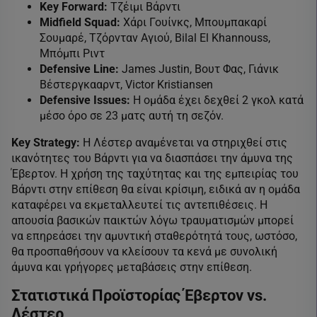
Key Forward:
Τζέιμι Βάρντι
Midfield Squad:
Χάρι Γουίνκς, Μπουμπακαρί
Σουμαρέ, Τζόρνταν Αγιού, Bilal El Khannouss,
Μπόμπι Ριντ
Defensive Line:
James Justin, Βουτ Φας, Γιάνικ
Βέστεργκααρντ, Victor Kristiansen
Defensive Issues:
Η ομάδα έχει δεχθεί 2 γκολ κατά
μέσο όρο σε 23 ματς αυτή τη σεζόν.
Key Strategy:
Η Λέστερ αναμένεται να στηριχθεί στις
ικανότητες του Βάρντι για να διασπάσει την άμυνα της
Έβερτον. Η χρήση της ταχύτητας και της εμπειρίας του
Βάρντι στην επίθεση θα είναι κρίσιμη, ειδικά αν η ομάδα
καταφέρει να εκμεταλλευτεί τις αντεπιθέσεις. Η
απουσία βασικών παικτών λόγω τραυματισμών μπορεί
να επηρεάσει την αμυντική σταθερότητά τους, ωστόσο,
θα προσπαθήσουν να κλείσουν τα κενά με συνολική
άμυνα και γρήγορες μεταβάσεις στην επίθεση.
Στατιστικά Προϊστορίας Έβερτον vs.
Λέστερ