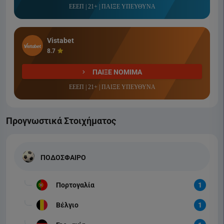
ΕΕΕΠ | 21+ | ΠΑΙΞΕ ΥΠΕΥΘΥΝΑ
Vistabet
8.7
ΠΑΙΞΕ ΝΟΜΙΜΑ
ΕΕΕΠ | 21+ | ΠΑΙΞΕ ΥΠΕΥΘΥΝΑ
Προγνωστικά Στοιχήματος
ΠΟΔΟΣΦΑΙΡΟ
Πορτογαλία
1
Βέλγιο
1