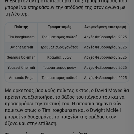
Η Έβερτον αντιμετωπίζει αρκετούς τραυματισμούς που
μπορεί να επηρεάσουν την απόδοσή της στον αγώνα με
τη Λέστερ.
Παίκτης
Τραυματισμός
Αναμενόμενη επιστροφή
Tim Iroegbunam
Τραυματισμός ποδιού
Αρχές Φεβρουαρίου 2025
Dwight McNeil
Τραυματισμός γονάτου
Αρχές Φεβρουαρίου 2025
Seamus Coleman
Κράμπες μυών
Αρχές Φεβρουαρίου 2025
Youssef Chermiti
Τραυματισμός μυών
Αρχές Φεβρουαρίου 2025
Armando Broja
Τραυματισμός ποδιού
Αρχές Φεβρουαρίου 2025
Με αρκετούς βασικούς παίκτες εκτός, ο David Moyes θα
πρέπει να αξιοποιήσει το βάθος του πάγκου του και να
προσαρμόσει την τακτική του. Η απουσία σημαντικών
παικτών όπως ο Tim Iroegbunam και ο Dwight McNeil
μπορεί να δυσχεράνει το παιχνίδι της ομάδας στον
άξονα και στην επίθεση.