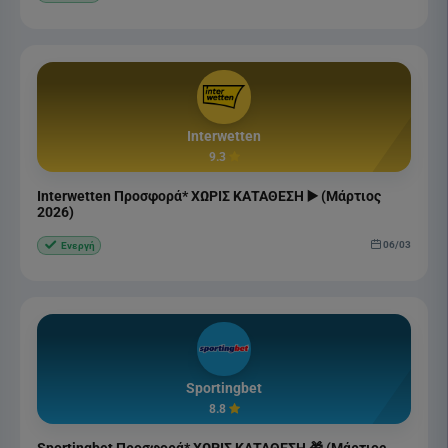
Interwetten
9.3
Interwetten Προσφορά* ΧΩΡΙΣ ΚΑΤΑΘΕΣΗ ▶️ (Μάρτιος
2026)
06/03
Ενεργή
Sportingbet
8.8
Sportingbet Προσφορά* ΧΩΡΙΣ ΚΑΤΑΘΕΣΗ 🎁 (Μάρτιος