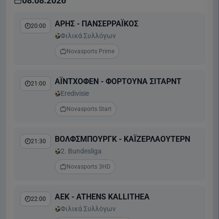
08.08.2026
ΑΡΗΣ - ΠΑΝΣΕΡΡΑΪΚΟΣ
20:00
Φιλικά Συλλόγων
Novasports Prime
ΑΪΝΤΧΟΦΕΝ - ΦΟΡΤΟΥΝΑ ΣΙΤΑΡΝΤ
21:00
Eredivisie
Novasports Start
ΒΟΛΦΣΜΠΟΥΡΓΚ - ΚΑΪΖΕΡΛΑΟΥΤΕΡΝ
21:30
2. Bundesliga
Novasports 3HD
ΑΕΚ - ATHENS KALLITHEA
22:00
Φιλικά Συλλόγων