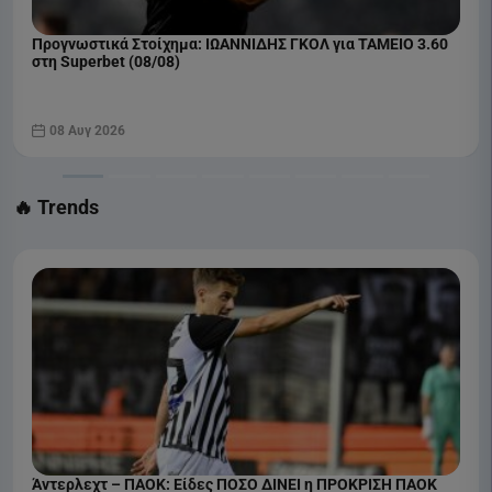
Προγνωστικά Στοίχημα: ΙΩΑΝΝΙΔΗΣ ΓΚΟΛ για ΤΑΜΕΙΟ 3.60
στη Superbet (08/08)
08 Αυγ 2026
🔥 Trends
Άντερλεχτ – ΠΑΟΚ: Είδες ΠΟΣΟ ΔΙΝΕΙ η ΠΡΟΚΡΙΣΗ ΠΑΟΚ