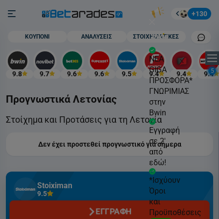
Στοίχημα
Burger button
+130
Mobile champ
ΚΟΥΠΟΝΙ
ΑΝΑΛΥΣΕΙΣ
ΣΤΟΙΧΗΜΑΤΙΚΕΣ
ΝΕΑ
GIGA
5
9.8
9.7
9.6
9.6
9.5
9.4
9.4
9.4
ΠΡΟΣΦΟΡΑ*
ΓΝΩΡΙΜΙΑΣ
Προγνωστικά Λετονίας
στην
Bwin
Στοίχημα και Προτάσεις για τη Λετονία
Εγγραφή
σε 2'
ΝΕ
Δεν έχει προστεθεί προγνωστικό για σήμερα
από
ΠΡ
ΓΝ
εδώ!
στη
*Ισχύουν
Stoiximan
Εγγ
Όροι
9.5
από
και
ΕΓΓΡΑΦΗ
Προϋποθέσεις
*Ισ