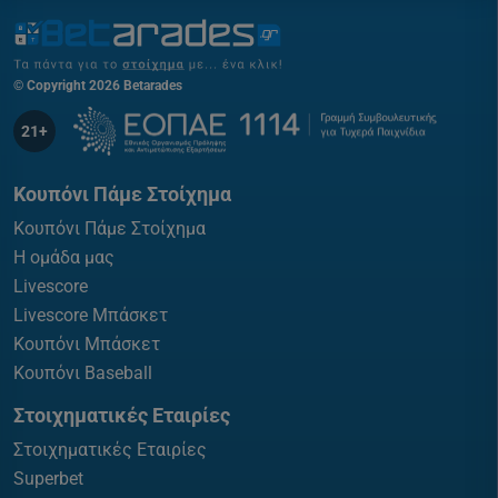
© Copyright 2026 Betarades
21+
Κουπόνι Πάμε Στοίχημα
Κουπόνι Πάμε Στοίχημα
Η ομάδα μας
Livescore
Livescore Μπάσκετ
Κουπόνι Μπάσκετ
Κουπόνι Baseball
Στοιχηματικές Εταιρίες
Στοιχηματικές Εταιρίες
Superbet