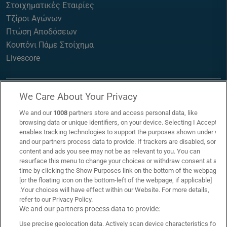
Στοιχηματικές Εταιρίες
Τζίροι Αγώνων
Πτώση Αποδόσεων
Κουπόνι Πάμε Στοίχημα
Livescore
We Care About Your Privacy
We and our
1008
partners store and access personal data, like
browsing data or unique identifiers, on your device. Selecting I Accept
enables tracking technologies to support the purposes shown under we
and our partners process data to provide. If trackers are disabled, some
content and ads you see may not be as relevant to you. You can
resurface this menu to change your choices or withdraw consent at any
time by clicking the Show Purposes link on the bottom of the webpage
[or the floating icon on the bottom-left of the webpage, if applicable]
.Your choices will have effect within our Website. For more details,
refer to our Privacy Policy.
Επικοινωνία
Links
We and our partners process data to provide:
Use precise geolocation data. Actively scan device characteristics for