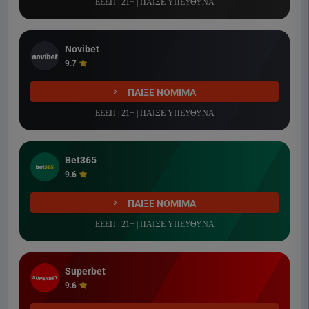
ΕΕΕΠ | 21+ | ΠΑΙΞΕ ΥΠΕΥΘΥΝΑ
Novibet
9.7
ΠΑΙΞΕ ΝΟΜΙΜΑ
ΕΕΕΠ | 21+ | ΠΑΙΞΕ ΥΠΕΥΘΥΝΑ
Bet365
9.6
ΠΑΙΞΕ ΝΟΜΙΜΑ
ΕΕΕΠ | 21+ | ΠΑΙΞΕ ΥΠΕΥΘΥΝΑ
Superbet
9.6