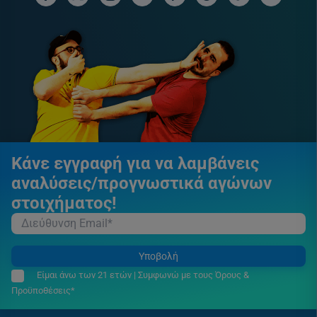
Κάνε εγγραφή για να λαμβάνεις
αναλύσεις/προγνωστικά αγώνων
στοιχήματος!
Υποβολή
Είμαι άνω των 21 ετών | Συμφωνώ με τους Όρους &
Προϋποθέσεις*