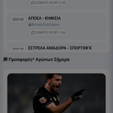
COSMOTE SPORT 3 HD
ΑΠΟΕΛ - ΚΗΦΙΣΙΑ
22:00
Φιλικά Συλλόγων
COSMOTE SPORT 1 HD
ΕΣΤΡΕΛΑ ΑΜΑΔΟΡΑ - ΣΠΟΡΤΙΝΓΚ
22:30
Liga Portugal Betclic
🎁 Προσφορές* Αγώνων Σήμερα
COSMOTE SPORT 2 HD