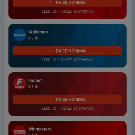
ΠΑΙΞΕ ΝΟΜΙΜΑ
ΕΕΕΠ | 21+ | ΠΑΙΞΕ ΥΠΕΥΘΥΝΑ
Stoiximan
9.5
ΠΑΙΞΕ ΝΟΜΙΜΑ
ΕΕΕΠ | 21+ | ΠΑΙΞΕ ΥΠΕΥΘΥΝΑ
Fonbet
9.4
ΠΑΙΞΕ ΝΟΜΙΜΑ
ΕΕΕΠ | 21+ | ΠΑΙΞΕ ΥΠΕΥΘΥΝΑ
Winmasters