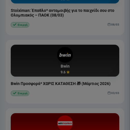
Stoiximan: Έπαθλο* ανταμοιβής για το παιχνίδι σου στο
Ολυμπιακός – ΠΑΟΚ (08/03)
08/03
Ενεργή
Bwin
9.6
Bwin Προσφορά* ΧΩΡΙΣ ΚΑΤΑΘΕΣΗ 🎁 (Μάρτιος 2026)
03/03
Ενεργή