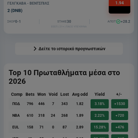
1.94
ΓΕΛΓΚΑΒΑ - ΒΕΝΤΣΠΙΛΣ
2 (DNB)
0-1
30
+28.2
ΣΚΟΡ
STAKE
ΑΠΟΤ
ΕΕΕΠ | 21+ | ΠΑΙΞΕ ΥΠΕΥΘΥΝΑ
Δείτε το ιστορικό προγνωστικών
Top 10 Πρωταθλήματα μέσα στο
2026
Comp
Bets
Won
Void
Lost
Avg odd
Yield
+/-
ΠΟΔ
796
446
7
343
1.82
3.18%
+1530
NBA
610
318
24
268
1.89
2.22%
+720
EUL
158
71
0
87
2.89
15.28%
+476