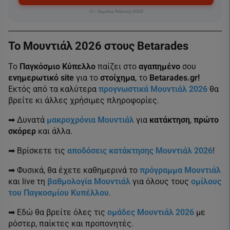
21+ |Αρμόδιος Ρυθμιστής ΕΕΕΠ
Το Μουντιάλ 2026 στους Betarades
Το
Παγκόσμιο Κύπελλο
παίζει στο
αγαπημένο
σου
ενημερωτικό site
για το
στοίχημα
, το
Betarades.gr!
Εκτός από τα καλύτερα
προγνωστικά Μουντιάλ 2026
θα
βρείτε κι άλλες χρήσιμες πληροφορίες.
➡ Δυνατά
μακροχρόνια Μουντιάλ
για
κατάκτηση
,
πρώτο
σκόρερ
και άλλα.
➡ Βρίσκετε τις
αποδόσεις κατάκτησης Μουντιάλ 2026
!
➡ Φυσικά, θα έχετε καθημερινά το
πρόγραμμα Μουντιάλ
και live τη
βαθμολογία Μουντιάλ
για όλους τους
ομίλους
του Παγκοσμίου Κυπέλλου
.
➡ Εδώ θα βρείτε όλες τις
ομάδες Μουντιάλ 2026
με
ρόστερ, παίκτες και προπονητές.