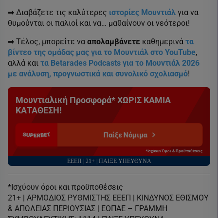
➡ Διαβάζετε τις καλύτερες
ιστορίες Μουντιάλ
για να
θυμούνται οι παλιοί και να… μαθαίνουν οι νεότεροι!
➡ Τέλος, μπορείτε να
απολαμβάνετε
καθημερινά
τα
βίντεο της ομάδας μας για το Μουντιάλ στο YouTube
,
αλλά και
τα Betarades Podcasts για το Μουντιάλ 2026
με ανάλυση, προγνωστικά και συνολικό σχολιασμό
!
Μουντιαλική Προσφορά* ΧΩΡΙΣ ΚΑΜΙΑ
ΚΑΤΑΘΕΣΗ!
Παίξε Νόμιμα
*Ισχύουν Όροι & Προϋποθέσεις
ΕΕΕΠ | 21+ | ΠΑΙΞΕ ΥΠΕΥΘΥΝΑ
*Ισχύουν όροι και προϋποθέσεις
21+ | ΑΡΜΟΔΙΟΣ ΡΥΘΜΙΣΤΗΣ ΕΕΕΠ | ΚΙΝΔΥΝΟΣ ΕΘΙΣΜΟΥ
& ΑΠΩΛΕΙΑΣ ΠΕΡΙΟΥΣΙΑΣ | ΕΟΠΑΕ – ΓΡΑΜΜΗ