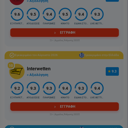
> Αξιολόγηση
9.6
9.5
9.4
9.5
9.4
9.3
ΕΞΥΠΗΡΕΤΗΣΗ
ΑΠΟΔΟΣΕΙΣ
ΠΛΗΡΩΜΕΣ
ΚΙΝΗΤΟ
ΕΙΔΙΚΑ ΣΤΟΙΧ.
LIVE BETTING
ΕΓΓΡΑΦΗ
21+ |Αρμόδιος Ρυθμιστής ΕΕΕΠ
Εγκεκριμένο τον Αύγουστο 2026
Εγκεκριμένο στην Ελλάδα
10
Interwetten
9.3
> Αξιολόγηση
9.2
9.3
9.3
9.4
9.3
9.4
ΕΞΥΠΗΡΕΤΗΣΗ
ΑΠΟΔΟΣΕΙΣ
ΠΛΗΡΩΜΕΣ
ΚΙΝΗΤΟ
ΕΙΔΙΚΑ ΣΤΟΙΧ.
LIVE BETTING
ΕΓΓΡΑΦΗ
21+ |Αρμόδιος Ρυθμιστής ΕΕΕΠ