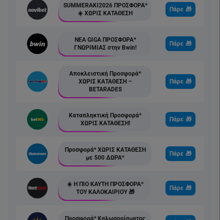
SUMMERAKI2026 ΠΡΟΣΦΟΡΑ*
Πάρε
🎁
☀️ ΧΩΡΙΣ ΚΑΤΑΘΕΣΗ
ΝΕΑ GIGA ΠΡΟΣΦΟΡΑ*
Πάρε
🎁
ΓΝΩΡΙΜΙΑΣ στην Bwin!
Αποκλειστική Προσφορά*
ΧΩΡΙΣ ΚΑΤΑΘΕΣΗ –
Πάρε
🎁
BETARADES
Καταπληκτική Προσφορά*
Πάρε
🎁
ΧΩΡΙΣ ΚΑΤΑΘΕΣΗ!
Προσφορά* ΧΩΡΙΣ ΚΑΤΑΘΕΣΗ
Πάρε
🎁
με 500 ΔΩΡΑ*
☀️ Η ΠΙΟ ΚΑΥΤΗ ΠΡΟΣΦΟΡΑ*
Πάρε
🎁
ΤΟΥ ΚΑΛΟΚΑΙΡΙΟΥ 🎁
Προσφορά* Καλωσορίσματος