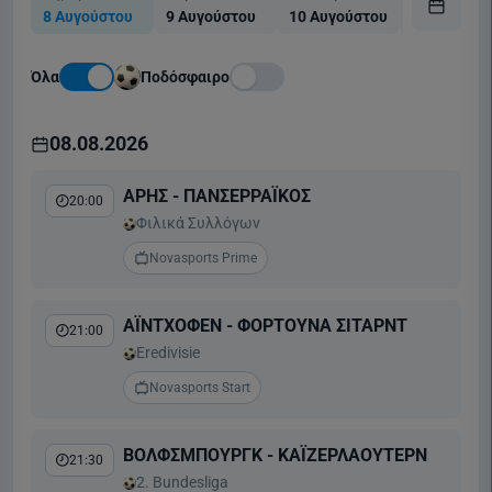
8 Αυγούστου
9 Αυγούστου
10 Αυγούστου
11 Αυγούσ
Όλα
Ποδόσφαιρο
08.08.2026
ΑΡΗΣ - ΠΑΝΣΕΡΡΑΪΚΟΣ
20:00
Φιλικά Συλλόγων
Novasports Prime
ΑΪΝΤΧΟΦΕΝ - ΦΟΡΤΟΥΝΑ ΣΙΤΑΡΝΤ
21:00
Eredivisie
Novasports Start
ΒΟΛΦΣΜΠΟΥΡΓΚ - ΚΑΪΖΕΡΛΑΟΥΤΕΡΝ
21:30
2. Bundesliga