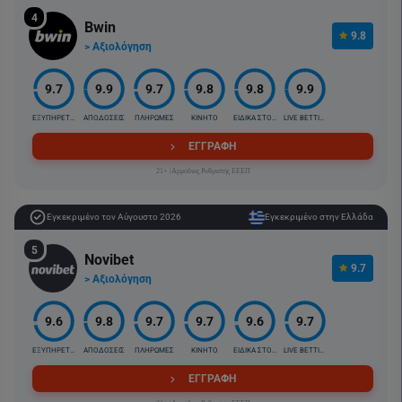
4
Bwin
9.8
> Αξιολόγηση
9.7
9.9
9.7
9.8
9.8
9.9
ΕΞΥΠΗΡΕΤΗΣΗ
ΑΠΟΔΟΣΕΙΣ
ΠΛΗΡΩΜΕΣ
ΚΙΝΗΤΟ
ΕΙΔΙΚΑ ΣΤΟΙΧ.
LIVE BETTING
ΕΓΓΡΑΦΗ
21+ |Αρμόδιος Ρυθμιστής ΕΕΕΠ
Εγκεκριμένο τον Αύγουστο 2026
Εγκεκριμένο στην Ελλάδα
5
Novibet
9.7
> Αξιολόγηση
9.6
9.8
9.7
9.7
9.6
9.7
ΕΞΥΠΗΡΕΤΗΣΗ
ΑΠΟΔΟΣΕΙΣ
ΠΛΗΡΩΜΕΣ
ΚΙΝΗΤΟ
ΕΙΔΙΚΑ ΣΤΟΙΧ.
LIVE BETTING
ΕΓΓΡΑΦΗ