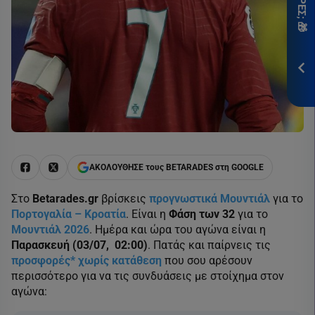
*Ισ
&
Προ
ΕΓΓ
ΑΚΟΛΟΥΘΗΣΕ τους BETARADES στη GOOGLE
Στο
Betarades.gr
βρίσκεις
προγνωστικά Μουντιάλ
για το
Πορτογαλία – Κροατία
. Είναι η
Φάση των 32
για το
Μουντιάλ 2026
. Ημέρα και ώρα του αγώνα είναι η
Παρασκευή (03/07, 02:00)
. Πατάς και παίρνεις τις
προσφορές* χωρίς κατάθεση
που σου αρέσουν
περισσότερο για να τις συνδυάσεις με στοίχημα στον
αγώνα: