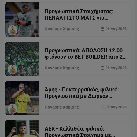
Προγνωστικά Στοιχήματος:
ΠΕΝΑΛΤΙ ΣΤΟ ΜΑΤΣ για
ΤΑΜΕΙΑΡΑ 4.29 στη Winmasters
Θανάσης Χαρίσης
08 Αυγ 2026
(08/08)
Προγνωστικά: ΑΠΟΔΟΣΗ 12.00
φτάνουν το BET BUILDER από 2.
BUNDESLIGA στην Elabet (08/08)
Θανάσης Χαρίσης
08 Αυγ 2026
Άρης - Πανσερραϊκός, φιλικό:
Προγνωστικά με Δωρεάν
Προσφορές* (08/08)
Θανάσης Χαρίσης
08 Αυγ 2026
ΑΕΚ - Καλλιθέα, φιλικό:
Προγνωστικά Στοίχημα με