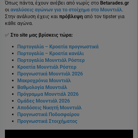
Όπως πάντα, έχουν ανέβει από νωρίς στο
Betarades.gr
οι
αναλύσεις αγώνων για το στοίχημα στο Μουντιάλ
.
Στην ανάλυση έχεις και
πρόβλεψη
από τον tipster για
κάθε αγώνα.
✅
Στο site μας βρίσκεις τώρα:
Πορτογαλία – Κροατία προγνωστικά
Πορτογαλία – Κροατία κανάλι
Πορτογαλία Μουντιάλ Ρόστερ
Κροατία Μουντιάλ Ρόστερ
Προγνωστικά Μουντιάλ 2026
Μακροχρόνια Μουντιάλ
Βαθμολογία Μουντιάλ
Πρόγραμμα Μουντιάλ 2026
Ομάδες Μουντιάλ 2026
Αποδόσεις Νικητή Μουντιάλ
Προγνωστικά Ποδοσφαίρου
Προγνωστικά Στοιχήματος