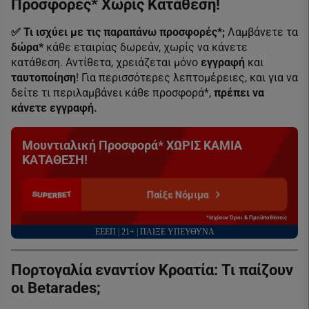
Προσφορές* Χωρίς Κατάθεση!
✅ Τι ισχύει με τις παραπάνω προσφορές*;
Λαμβάνετε τα
δώρα*
κάθε εταιρίας δωρεάν, χωρίς να κάνετε
κατάθεση. Αντίθετα, χρειάζεται μόνο
εγγραφή
και
ταυτοποίηση
! Για περισσότερες λεπτομέρειες, και για να
δείτε τι περιλαμβάνει κάθε προσφορά*,
πρέπει να
κάνετε εγγραφή.
Μουντιαλική Προσφορά* ΧΩΡΙΣ ΚΑΜΙΑ
ΚΑΤΑΘΕΣΗ!
Παίξε Νόμιμα
*Ισχύουν Όροι & Προϋποθέσεις
ΕΕΕΠ | 21+ | ΠΑΙΞΕ ΥΠΕΥΘΥΝΑ
Πορτογαλία εναντίον Κροατία: Τι παίζουν
οι Betarades;