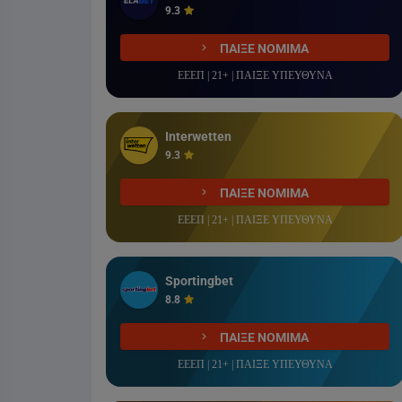
9.3
ΠΑΙΞΕ ΝΟΜΙΜΑ
ΕΕΕΠ | 21+ | ΠΑΙΞΕ ΥΠΕΥΘΥΝΑ
Interwetten
9.3
ΠΑΙΞΕ ΝΟΜΙΜΑ
ΕΕΕΠ | 21+ | ΠΑΙΞΕ ΥΠΕΥΘΥΝΑ
Sportingbet
8.8
ΠΑΙΞΕ ΝΟΜΙΜΑ
ΕΕΕΠ | 21+ | ΠΑΙΞΕ ΥΠΕΥΘΥΝΑ