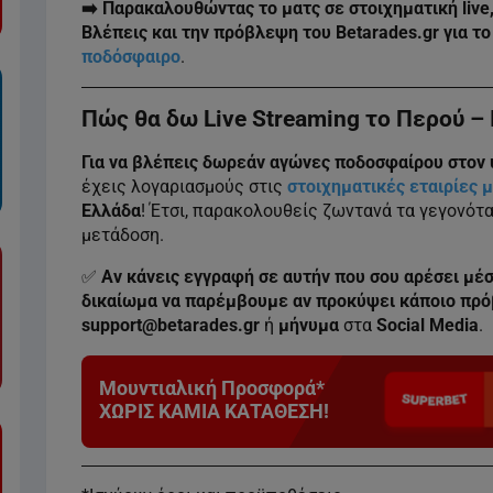
➡️
Παρακαλουθώντας το ματς σε στοιχηματική live,
Βλέπεις και την πρόβλεψη του Betarades.gr για το
ποδόσφαιρο
.
Πώς θα δω Live Streaming το Περού – 
Για να βλέπεις δωρεάν αγώνες ποδοσφαίρου στον 
έχεις λογαριασμούς στις
στοιχηματικές εταιρίες μ
Ελλάδα
! Έτσι, παρακολουθείς ζωντανά τα γεγονότ
μετάδοση.
✅
Αν κάνεις εγγραφή σε αυτήν που σου αρέσει μέσα
δικαίωμα να παρέμβουμε αν προκύψει κάποιο πρ
support@betarades.gr
ή
μήνυμα
στα
Social
Media
.
Μουντιαλική Προσφορά*
ΧΩΡΙΣ ΚΑΜΙΑ ΚΑΤΑΘΕΣΗ!