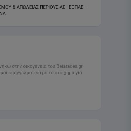
ΣΜΟΥ & ΑΠΩΛΕΙΑΣ ΠΕΡΙΟΥΣΙΑΣ | ΕΟΠΑΕ –
ΥΝΑ
νήκω στην οικογένεια του Betarades.gr
μαι επαγγελματικά με το στοίχημα για