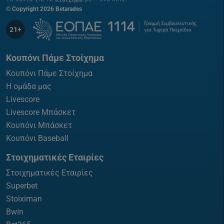
© Copyright 2026 Betarades
21+
Κουπόνι Πάμε Στοίχημα
Κουπόνι Πάμε Στοίχημα
Η ομάδα μας
Livescore
Livescore Μπάσκετ
Κουπόνι Μπάσκετ
Κουπόνι Baseball
Στοιχηματικές Εταιρίες
Στοιχηματικές Εταιρίες
Superbet
Stoiximan
Bwin