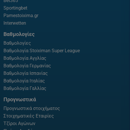
Bet365
Sportingbet
Pamestoixima.gr
Interwetten
Βαθμολογίες
Βαθμολογίες
Βαθμολογία Stoiximan Super League
Βαθμολογία Αγγλίας
Βαθμολογία Γερμανίας
Βαθμολογία Ισπανίας
Βαθμολογία Ιταλίας
Βαθμολογία Γαλλίας
Προγνωστικά
Προγνωστικά στοιχήματος
Στοιχηματικές Εταιρίες
Τζίροι Αγώνων