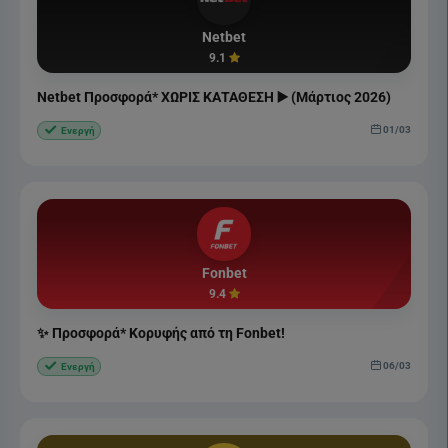
Netbet
9.1
Netbet Προσφορά* ΧΩΡΙΣ ΚΑΤΑΘΕΣΗ ▶️ (Μάρτιος 2026)
01/03
Ενεργή
Fonbet
9.4
✨ Προσφορά* Κορυφής από τη Fonbet!
06/03
Ενεργή