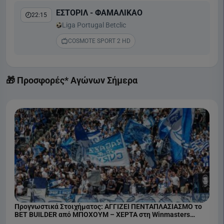
ΕΣΤΟΡΙΛ - ΦΑΜΑΛΙΚΑΟ
22:15
Liga Portugal Betclic
COSMOTE SPORT 2 HD
🎁 Προσφορές* Αγώνων Σήμερα
Προγνωστικά Στοιχήματος: ΑΓΓΙΖΕΙ ΠΕΝΤΑΠΛΑΣΙΑΣΜΟ το
BET BUILDER από ΜΠΟΧΟΥΜ – ΧΕΡΤΑ στη Winmasters
(07/08)