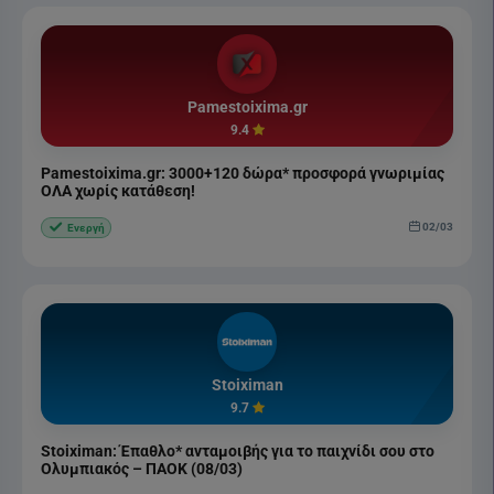
Pamestoixima.gr
9.4
Pamestoixima.gr: 3000+120 δώρα* προσφορά γνωριμίας
ΟΛΑ χωρίς κατάθεση!
02/03
Ενεργή
Stoiximan
9.7
Stoiximan: Έπαθλο* ανταμοιβής για το παιχνίδι σου στο
Ολυμπιακός – ΠΑΟΚ (08/03)