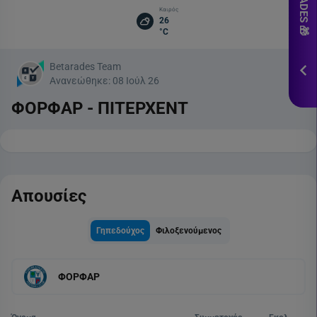
εδ
Καιρός
26
*Ισ
°C
&
Πρ
Betarades Team
Ανανεώθηκε:
08 Ιούλ 26
ΕΓΓ
ΦΟΡΦΑΡ - ΠΙΤΕΡΧΕΝΤ
Απουσίες
Γηπεδούχος
Φιλοξενούμενος
ΦΟΡΦΑΡ