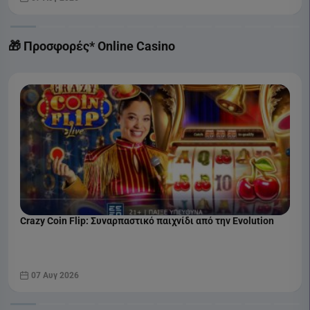
🎁 Προσφορές* Online Casino
Crazy Coin Flip: Συναρπαστικό παιχνίδι από την Evolution
07 Αυγ 2026