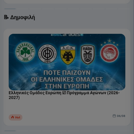
📝 Δημοφιλή
Ελληνικές Ομάδες Ευρώπη ☑️ Πρόγραμμα Αγώνων (2026-
2027)
06/08
Hot