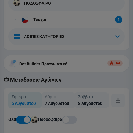
ΠΟΔΟΣΦΑΙΡΟ
Τσεχία
1
ΛΟΙΠΕΣ ΚΑΤΗΓΟΡΙΕΣ
Hot
Bet Builder Προγνωστικά
📺 Μεταδόσεις Αγώνων
Σήμερα
Αύριο
Σάββατο
Κυριακή
6 Αυγούστου
7 Αυγούστου
8 Αυγούστου
9 Αυγούστ
Όλα
Ποδόσφαιρο