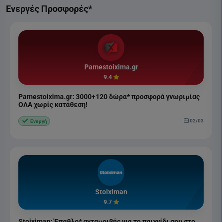
Ενεργές Προσφορές*
Pamestoixima.gr
9.4
Pamestoixima.gr: 3000+120 δώρα* προσφορά γνωριμίας
ΟΛΑ χωρίς κατάθεση!
02/03
Ενεργή
Stoiximan
9.7
Stoiximan: Έπαθλο* ανταμοιβής για το παιχνίδι σου στο