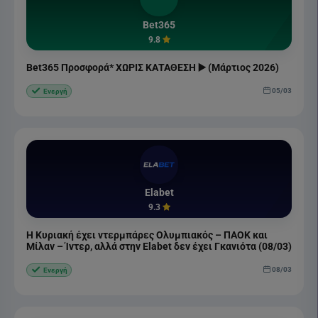
Bet365
9.8
Bet365 Προσφορά* ΧΩΡΙΣ ΚΑΤΑΘΕΣΗ ▶️ (Μάρτιος 2026)
05/03
Ενεργή
Elabet
9.3
Η Κυριακή έχει ντερμπάρες Ολυμπιακός – ΠΑΟΚ και
Μίλαν – Ίντερ, αλλά στην Elabet δεν έχει Γκανιότα (08/03)
08/03
Ενεργή