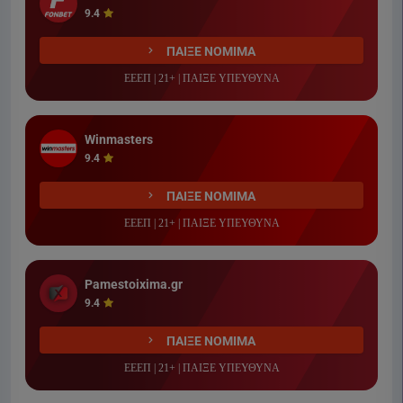
9.4
ΠΑΙΞΕ ΝΟΜΙΜΑ
ΕΕΕΠ | 21+ | ΠΑΙΞΕ ΥΠΕΥΘΥΝΑ
Winmasters
9.4
ΠΑΙΞΕ ΝΟΜΙΜΑ
ΕΕΕΠ | 21+ | ΠΑΙΞΕ ΥΠΕΥΘΥΝΑ
Pamestoixima.gr
9.4
ΠΑΙΞΕ ΝΟΜΙΜΑ
ΕΕΕΠ | 21+ | ΠΑΙΞΕ ΥΠΕΥΘΥΝΑ