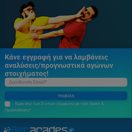
Κάνε εγγραφή για να λαμβάνεις
αναλύσεις/προγνωστικά αγώνων
στοιχήματος!
Υποβολή
Είμαι άνω των 21 ετών | Συμφωνώ με τους Όρους &
Προϋποθέσεις*