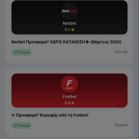
Netbet
9.1
Netbet Προσφορά* ΧΩΡΙΣ ΚΑΤΑΘΕΣΗ ▶️ (Μάρτιος 2026)
01/03
Ενεργή
Fonbet
9.4
✨ Προσφορά* Κορυφής από τη Fonbet!
06/03
Ενεργή