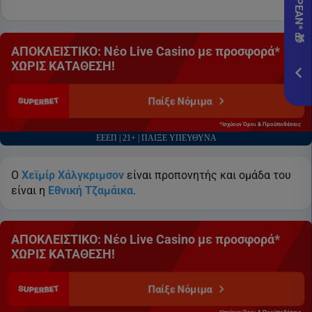
Pame
εδώ!
*Ισχ
ΑΠΟΚΛΕΙΣΤΙΚΟ: Νέο Live Casino με προσφορά*
Προ
ΧΩΡΙΣ ΚΑΤΑΘΕΣΗ!
ΕΓΓ
Παίξε Νόμιμα
*Ισχύουν Όροι & Προϋποθέσεις
ΕΕΕΠ | 21+ | ΠΑΙΞΕ ΥΠΕΥΘΥΝΑ
O
Χεϊμίρ Χάλγκριμσον
είναι προπονητής και ομάδα του
είναι η
Εθνική Τζαμάικα
.
ΑΠΟΚΛΕΙΣΤΙΚΟ: Νέο Live Casino με προσφορά*
ΧΩΡΙΣ ΚΑΤΑΘΕΣΗ!
Παίξε Νόμιμα