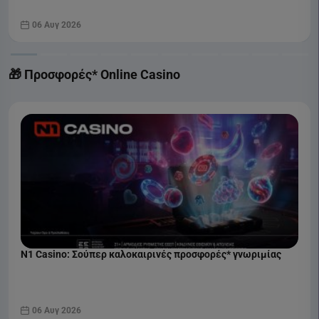
06 Αυγ 2026
🎁 Προσφορές* Online Casino
N1 Casino: Σούπερ καλοκαιρινές προσφορές* γνωριμίας
06 Αυγ 2026