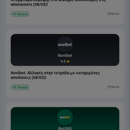
winmasters (08/03)!
08/03
Ενεργή
Novibet
9.5
Novibet: Αλλαγές στην τετράδα με ενισχυμένες
αποδόσεις (08/03)!
08/03
Ενεργή
Bet365