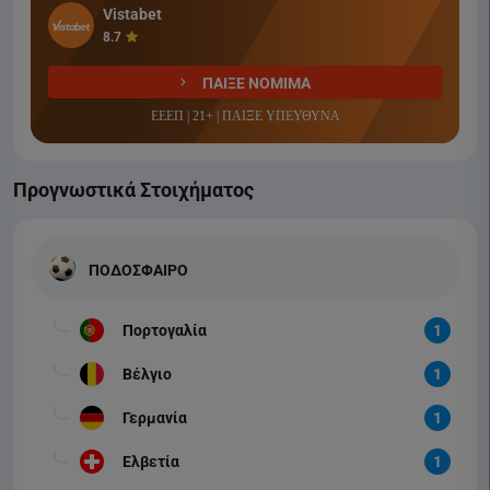
Vistabet
8.7
ΠΑΙΞΕ ΝΟΜΙΜΑ
ΕΕΕΠ | 21+ | ΠΑΙΞΕ ΥΠΕΥΘΥΝΑ
Προγνωστικά Στοιχήματος
ΠΟΔΟΣΦΑΙΡΟ
Πορτογαλία
1
Βέλγιο
1
Γερμανία
1
Ελβετία
1