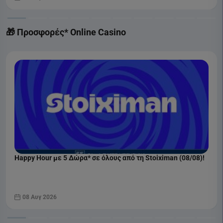
🎁 Προσφορές* Online Casino
Happy Hour με 5 Δώρα* σε όλους από τη Stoiximan (08/08)!
08 Αυγ 2026