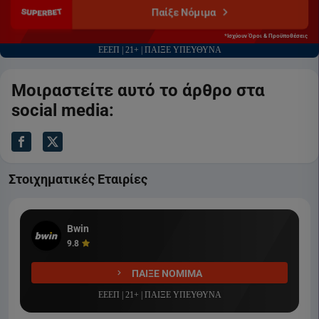
Παίξε Νόμιμα
*Ισχύουν Όροι & Προϋποθέσεις
ΕΕΕΠ | 21+ | ΠΑΙΞΕ ΥΠΕΥΘΥΝΑ
Μοιραστείτε αυτό το άρθρο στα
social media:
Στοιχηματικές Εταιρίες
Bwin
9.8
ΠΑΙΞΕ ΝΟΜΙΜΑ
ΕΕΕΠ | 21+ | ΠΑΙΞΕ ΥΠΕΥΘΥΝΑ