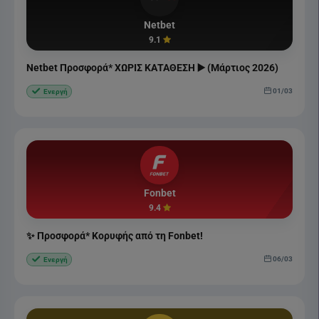
Netbet
9.1
Netbet Προσφορά* ΧΩΡΙΣ ΚΑΤΑΘΕΣΗ ▶️ (Μάρτιος 2026)
01/03
Ενεργή
Fonbet
9.4
✨ Προσφορά* Κορυφής από τη Fonbet!
06/03
Ενεργή