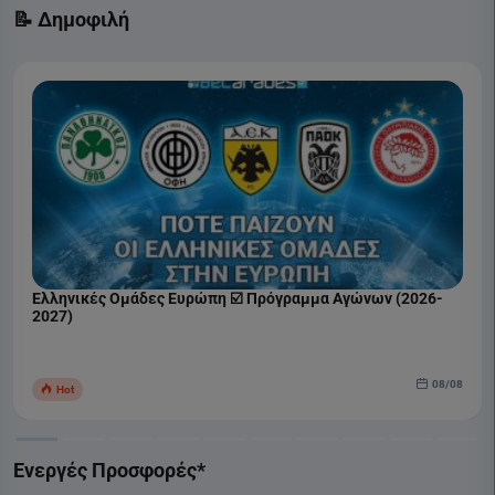
📝 Δημοφιλή
Ελληνικές Ομάδες Ευρώπη ☑️ Πρόγραμμα Αγώνων (2026-
2027)
08/08
Hot
Ενεργές Προσφορές*