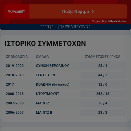
Παίξε Νόμιμα
*Ισχύουν Όροι & Προϋποθέσεις
ΕΕΕΠ | 21+ | ΠΑΙΞΕ ΥΠΕΥΘΥΝΑ
ΙΣΤΟΡΙΚΟ ΣΥΜΜΕΤΟΧΩΝ
ΧΡΟΝΟΛΟΓΙΑ
ΟΜΑΔΑ
ΣΥΜΜΕΤΟΧΕΣ / ΓΚΟΛ
2019-2020
ΟΥΝΙΟΝ ΒΕΡΟΛΙΝΟΥ
23 / 1
2018-2019
ΣΕΝΤ ΕΤΙΕΝ
44 / 3
2017
ΚΟΛΩΝΙΑ (δανεικός)
12 / 0
2008-2018
ΝΤΟΡΤΜΟΥΝΤ
263 / 18
2007-2008
ΜΑΙΝΤΖ
35 / 4
2006-2007
ΜΑΙΝΤΖ Β
23 / 3