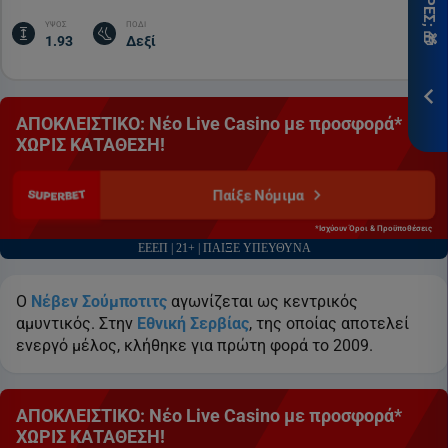
και
ΥΨΟΣ
ΠΟΔΙ
Πρ
1.93
Δεξί
ΕΓΓ
ΑΠΟΚΛΕΙΣΤΙΚΟ: Νέο Live Casino με προσφορά*
ΧΩΡΙΣ ΚΑΤΑΘΕΣΗ!
Παίξε Νόμιμα
*Ισχύουν Όροι & Προϋποθέσεις
ΕΕΕΠ | 21+ | ΠΑΙΞΕ ΥΠΕΥΘΥΝΑ
O
Νέβεν Σούμποτιτς
αγωνίζεται ως κεντρικός
αμυντικός. Στην
Εθνική Σερβίας
, της οποίας αποτελεί
ενεργό μέλος, κλήθηκε για πρώτη φορά το 2009.
ΑΠΟΚΛΕΙΣΤΙΚΟ: Νέο Live Casino με προσφορά*
ΧΩΡΙΣ ΚΑΤΑΘΕΣΗ!