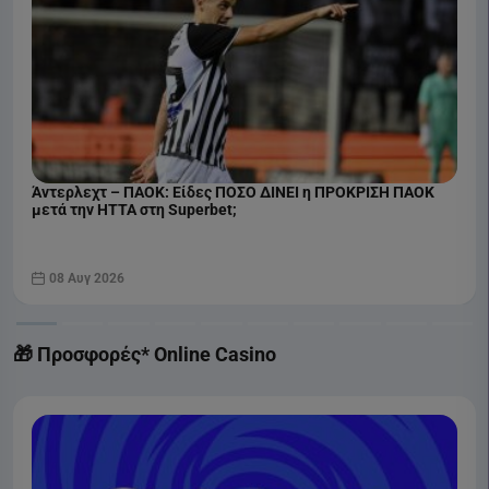
Άντερλεχτ – ΠΑΟΚ: Είδες ΠΟΣΟ ΔΙΝΕΙ η ΠΡΟΚΡΙΣΗ ΠΑΟΚ
μετά την ΗΤΤΑ στη Superbet;
08 Αυγ 2026
🎁 Προσφορές* Online Casino