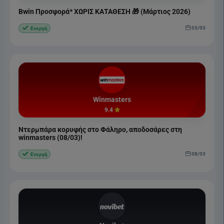
Bwin Προσφορά* ΧΩΡΙΣ ΚΑΤΑΘΕΣΗ 🎁 (Μάρτιος 2026)
03/03
Ενεργή
Winmasters
9.4
Ντερμπάρα κορυφής στο Φάληρο, αποδοσάρες στη
winmasters (08/03)!
08/03
Ενεργή