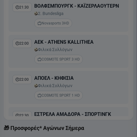
ΒΟΛΦΣΜΠΟΥΡΓΚ - ΚΑΪΖΕΡΛΑΟΥΤΕΡΝ
21:30
2. Bundesliga
Novasports 3HD
ΑΕΚ - ATHENS KALLITHEA
22:00
Φιλικά Συλλόγων
COSMOTE SPORT 3 HD
ΑΠΟΕΛ - ΚΗΦΙΣΙΑ
22:00
Φιλικά Συλλόγων
COSMOTE SPORT 1 HD
ΕΣΤΡΕΛΑ ΑΜΑΔΟΡΑ - ΣΠΟΡΤΙΝΓΚ
22:30
Liga Portugal Betclic
🎁 Προσφορές* Αγώνων Σήμερα
COSMOTE SPORT 2 HD