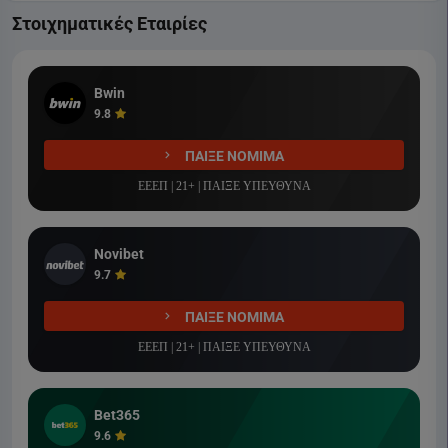
Στοιχηματικές Εταιρίες
Bwin
9.8
ΠΑΙΞΕ ΝΟΜΙΜΑ
ΕΕΕΠ | 21+ | ΠΑΙΞΕ ΥΠΕΥΘΥΝΑ
Novibet
9.7
ΠΑΙΞΕ ΝΟΜΙΜΑ
ΕΕΕΠ | 21+ | ΠΑΙΞΕ ΥΠΕΥΘΥΝΑ
Bet365
9.6