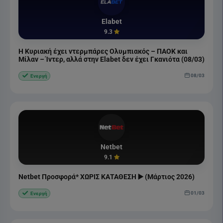
Elabet
9.3
Η Κυριακή έχει ντερμπάρες Ολυμπιακός – ΠΑΟΚ και
Μίλαν – Ίντερ, αλλά στην Elabet δεν έχει Γκανιότα (08/03)
08/03
Ενεργή
Netbet
9.1
Netbet Προσφορά* ΧΩΡΙΣ ΚΑΤΑΘΕΣΗ ▶️ (Μάρτιος 2026)
01/03
Ενεργή