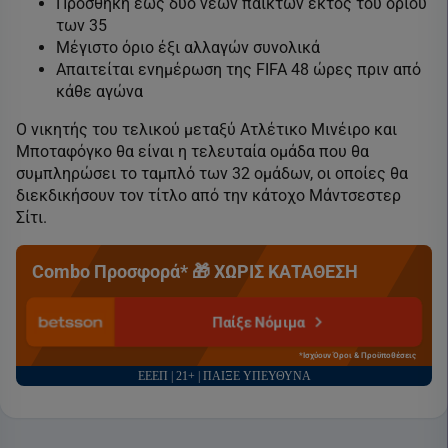
Προσθήκη έως δύο νέων παικτών εκτός του ορίου
των 35
Μέγιστο όριο έξι αλλαγών συνολικά
Απαιτείται ενημέρωση της FIFA 48 ώρες πριν από
κάθε αγώνα
Ο νικητής του τελικού μεταξύ Ατλέτικο Μινέιρο και
Μποταφόγκο θα είναι η τελευταία ομάδα που θα
συμπληρώσει το ταμπλό των 32 ομάδων, οι οποίες θα
διεκδικήσουν τον τίτλο από την κάτοχο Μάντσεστερ
Σίτι.
Combo Προσφορά* 🎁 ΧΩΡΙΣ ΚΑΤΑΘΕΣΗ
Παίξε Νόμιμα
*Ισχύουν Όροι & Προϋποθέσεις
ΕΕΕΠ | 21+ | ΠΑΙΞΕ ΥΠΕΥΘΥΝΑ