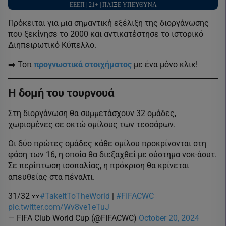
ΕΕΕΠ | 21+ | ΠΑΙΞΕ ΥΠΕΥΘΥΝΑ
Πρόκειται για μια σημαντική εξέλιξη της διοργάνωσης
που ξεκίνησε το 2000 και αντικατέστησε το ιστορικό
Διηπειρωτικό Κύπελλο.
➡️ Τοπ
προγνωστικά στοιχήματος
με ένα μόνο κλικ!
Η δομή του τουρνουά
Στη διοργάνωση θα συμμετάσχουν 32 ομάδες,
χωρισμένες σε οκτώ ομίλους των τεσσάρων.
Οι δύο πρώτες ομάδες κάθε ομίλου προκρίνονται στη
φάση των 16, η οποία θα διεξαχθεί με σύστημα νοκ-άουτ.
Σε περίπτωση ισοπαλίας, η πρόκριση θα κρίνεται
απευθείας στα πέναλτι.
31/32 👀
#TakeItToTheWorld
|
#FIFACWC
pic.twitter.com/Wv8ve1eTuJ
— FIFA Club World Cup (@FIFACWC)
October 20, 2024