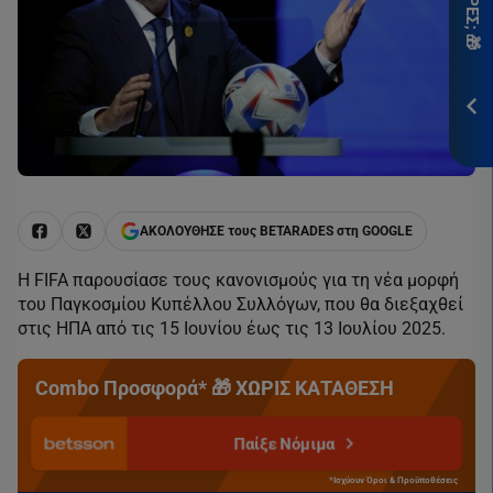
*Ισ
&
Προ
ΕΓΓ
ΑΚΟΛΟΥΘΗΣΕ τους BETARADES στη GOOGLE
Η FIFA παρουσίασε τους κανονισμούς για τη νέα μορφή
του Παγκοσμίου Κυπέλλου Συλλόγων, που θα διεξαχθεί
στις ΗΠΑ από τις 15 Ιουνίου έως τις 13 Ιουλίου 2025.
Combo Προσφορά* 🎁 ΧΩΡΙΣ ΚΑΤΑΘΕΣΗ
Παίξε Νόμιμα
*Ισχύουν Όροι & Προϋποθέσεις