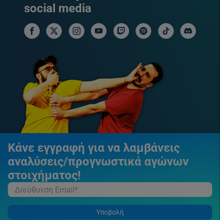
social media
facebook social link
x social link
instagram social link
youtube social link
twitch social link
spotify social link
tiktok social link
discord soci
Κάνε εγγραφή για να λαμβάνεις
αναλύσεις/προγνωστικά αγώνων
στοιχήματος!
Υποβολή