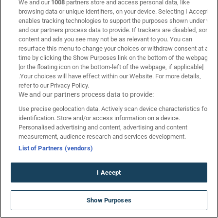
We and our
1008
partners store and access personal data, like
browsing data or unique identifiers, on your device. Selecting I Accept
Στοιχηματικές Εταιρίες
enables tracking technologies to support the purposes shown under we
Superbet
and our partners process data to provide. If trackers are disabled, some
Stoiximan
content and ads you see may not be as relevant to you. You can
resurface this menu to change your choices or withdraw consent at any
Bwin
time by clicking the Show Purposes link on the bottom of the webpage
Bet365
[or the floating icon on the bottom-left of the webpage, if applicable]
Sportingbet
.Your choices will have effect within our Website. For more details,
refer to our Privacy Policy.
Pamestoixima.gr
We and our partners process data to provide:
Interwetten
Use precise geolocation data. Actively scan device characteristics for
identification. Store and/or access information on a device.
Βαθμολογίες
Personalised advertising and content, advertising and content
Βαθμολογίες
measurement, audience research and services development.
Βαθμολογία Stoiximan Super League
List of Partners (vendors)
Βαθμολογία Αγγλίας
Βαθμολογία Γερμανίας
I Accept
Βαθμολογία Ισπανίας
ΝΕΑ GIGA ΠΡΟΣΦΟΡΑ* ΓΝΩΡΙΜΙΑΣ
Βαθμολογία Ιταλίας
Show Purposes
στην Bwin!
Βαθμολογία Γαλλίας
*Ισχύουν Όροι & Προϋποθέσεις