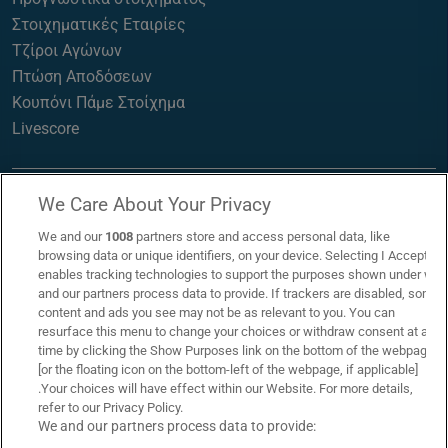
Στοιχηματικές Εταιρίες
Τζίροι Αγώνων
Πτώση Αποδόσεων
Κουπόνι Πάμε Στοίχημα
Livescore
We Care About Your Privacy
We and our
1008
partners store and access personal data, like
browsing data or unique identifiers, on your device. Selecting I Accept
enables tracking technologies to support the purposes shown under we
and our partners process data to provide. If trackers are disabled, some
content and ads you see may not be as relevant to you. You can
resurface this menu to change your choices or withdraw consent at any
time by clicking the Show Purposes link on the bottom of the webpage
[or the floating icon on the bottom-left of the webpage, if applicable]
.Your choices will have effect within our Website. For more details,
refer to our Privacy Policy.
Επικοινωνία
Links
We and our partners process data to provide: