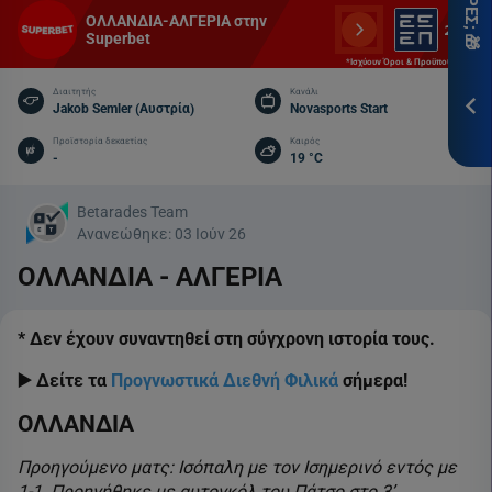
ITH
ΟΛΛΑΝΔΙΑ-ΑΛΓΕΡΙΑ στην
Superbet
*Ισ
*Ισχύουν Όροι & Προϋποθέσεις
Προ
Διαιτητής
Κανάλι
Jakob Semler (Αυστρία)
Novasports Start
ΕΓΓ
Προϊστορία δεκαετίας
Καιρός
-
19 °C
Betarades Team
Ανανεώθηκε:
03 Ιούν 26
ΟΛΛΑΝΔΙΑ - ΑΛΓΕΡΙΑ
* Δεν έχουν συναντηθεί στη σύγχρονη ιστορία τους.
▶️ Δείτε τα
Προγνωστικά Διεθνή Φιλικά
σήμερα!
ΟΛΛΑΝΔΙΑ
Προηγούμενο ματς: Ισόπαλη με τον Ισημερινό εντός με
1-1. Προηγήθηκε με αυτογκόλ του Πάτσο στο 3’,