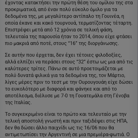
έχοντας κατακτήσει την πρώτη θέση του ομίλου της στα
προκριματικά, από έναν πολύ εύκολο όμιλο για τα
δεδομένα της, με μεγαλύτερο αντίπαλο τη Γουινέα, η
οποία έκανε και κακό τουρνουά, τερματίζοντας τέταρτη.
Επιστρέφει μετά από 12 χρόνια σε τελική φάση,
τελευταία της παρουσία ήταν το 2014, όπου είχε φτάσει
πιο μακριά από ποτέ, στους “16” της διοργάνωσης.
Σε αυτήν που έρχεται, δεν έχει τέτοιες φιλοδοξίες,
αλλά ελπίζει να περάσει στους “32” έστω ως μια από τις
καλύτερες τρίτες. Πάνω σε αυτό προετοιμάζεται με
πολύ δυνατά φιλικά για τα δεδομένα της, τον Μάρτιο,
λίγες μέρες πριν το τεστ με την Ουρουγουάη είχε δώσει
το ευκολότερο με διαφορά και φάνηκε και από το
αποτέλεσμα, διέλυσε με 7-0 τη Γουατεμάλα στη Γένοβα
της Ιταλίας.
Το συγκεκριμένο είναι το πρώτο και τελευταίο με την
τελική αποστολή γνωστή και πριν ταξιδέψει στις ΗΠΑ,
δεν θα δώσει άλλο παιχνίδι ως τις 16/06 που θα
αντιμετωπίσει την Αργεντινή σε μια πρεμιέρα-φωτιά. Ο