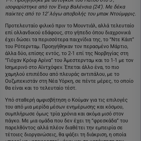
ισοφαρίστηκε από τον Ένερ Βαλένσια (24’). Με δέκα
παίκτες από το 12’ λόγω αποβολής του μπακ Ντούμφρις.
Προτελευταίο φιλικό πριν το Μουντιάλ, αλλά τελευταίο
επί ολλανδικού εδάφους, στο γήπεδο όπου διαχρονικά
έχει δώσει τα περισσότερα παιχνίδια της, το “Ντε Κάιπ”
του Ρότερνταμ. Προηγήθηκαν τον περασμένο Μάρτιο,
άλλα δύο, επίσης εντός, το 2-1 επί της Νορβηγίας στη
“Γιόχαν Κρόιφ Αρίνα” του Άμεστερνταμ και το 1-1 με τον
Ισημερινό στο Αϊντχόφεν. Έπεται άλλο ένα, το πιο
χαμηλού επιπέδου από πλευράς αντιπάλου, με το
Ουζμπεκιστάν στη Νέα Υόρκη, σε πέντε μέρες, το οποίο
θα είναι και το τελευταίο τέστ.
Υπό σταθερή αμφισβήτηση ο Κούμαν για τις επιλογές
του από μια μερίδα μέσων ενημέρωσης και κόσμου,
συμπλήρωσε όμως τρία χρόνια και ακόμα μισό στον
πάγκο. Με μια ομάδα που δεν έχει τη “φρεσκάδα” του
παρελθόντος αλλά πλέον διαθέτει την εμπειρία σε
τέτοιες διοργανώσεις, θα ψάξει τη διάκριση, η οποία