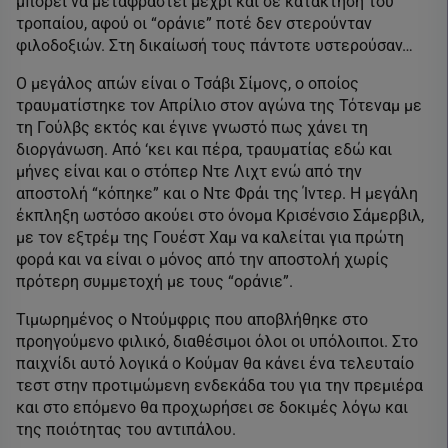
μπορεί να μεταφραστεί μέχρι και σε κατάκτηση του
τροπαίου, αφού οι “οράνιε” ποτέ δεν στερούνταν
φιλοδοξιών. Στη δικαίωσή τους πάντοτε υστερούσαν…
Ο μεγάλος απών είναι ο Τσάβι Σίμονς, ο οποίος
τραυματίστηκε τον Απρίλιο στον αγώνα της Τότεναμ με
τη Γούλβς εκτός και έγινε γνωστό πως χάνει τη
διοργάνωση. Από ‘κει και πέρα, τραυματίας εδώ και
μήνες είναι και ο στόπερ Ντε Λιχτ ενώ από την
αποστολή “κόπηκε” και ο Ντε Φράι της Ίντερ. Η μεγάλη
έκπληξη ωστόσο ακούει στο όνομα Κρισένσιο Σάμερβιλ,
με τον εξτρέμ της Γουέστ Χαμ να καλείται για πρώτη
φορά και να είναι ο μόνος από την αποστολή χωρίς
πρότερη συμμετοχή με τους “οράνιε”.
Τιμωρημένος ο Ντούμφρις που αποβλήθηκε στο
προηγούμενο φιλικό, διαθέσιμοι όλοι οι υπόλοιποι. Στο
παιχνίδι αυτό λογικά ο Κούμαν θα κάνει ένα τελευταίο
τεστ στην προτιμώμενη ενδεκάδα του για την πρεμιέρα
και στο επόμενο θα προχωρήσει σε δοκιμές λόγω και
της ποιότητας του αντιπάλου.