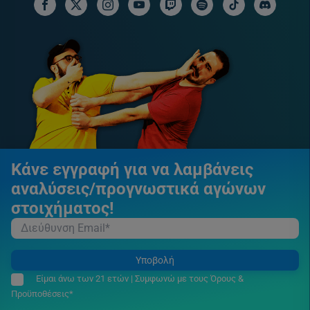
facebook social link
x social link
instagram social link
youtube social link
twitch social link
spotify social link
tiktok social link
discord soci
Κάνε εγγραφή για να λαμβάνεις
αναλύσεις/προγνωστικά αγώνων
στοιχήματος!
Υποβολή
Είμαι άνω των 21 ετών | Συμφωνώ με τους Όρους &
Προϋποθέσεις*