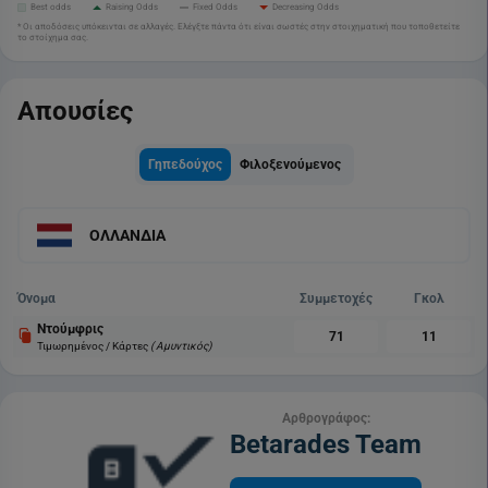
Best odds
Raising Odds
Fixed Odds
Decreasing Odds
* Οι αποδόσεις υπόκεινται σε αλλαγές. Ελέγξτε πάντα ότι είναι σωστές στην στοιχηματική που τοποθετείτε
το στοίχημα σας.
Απουσίες
Γηπεδούχος
Φιλοξενούμενος
ΟΛΛΑΝΔΙΑ
Όνομα
Συμμετοχές
Γκολ
Ντούμφρις
71
11
Τιμωρημένος / Κάρτες
( Αμυντικός)
Αρθρογράφος:
Betarades Team