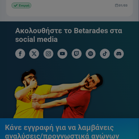
01/03
Ενεργή
Ακολουθήστε το Betarades στα
social media
facebook social link
x social link
instagram social link
youtube social link
twitch social link
spotify social link
tiktok social link
discord soci
Κάνε εγγραφή για να λαμβάνεις
αναλύσεις/προγνωστικά αγώνων