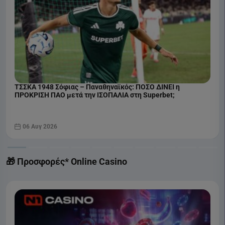
ΤΣΣΚΑ 1948 Σόφιας – Παναθηναϊκός: ΠΟΣΟ ΔΙΝΕΙ η
ΠΡΟΚΡΙΣΗ ΠΑΟ μετά την ΙΣΟΠΑΛΙΑ στη Superbet;
06 Αυγ 2026
🎁 Προσφορές* Online Casino