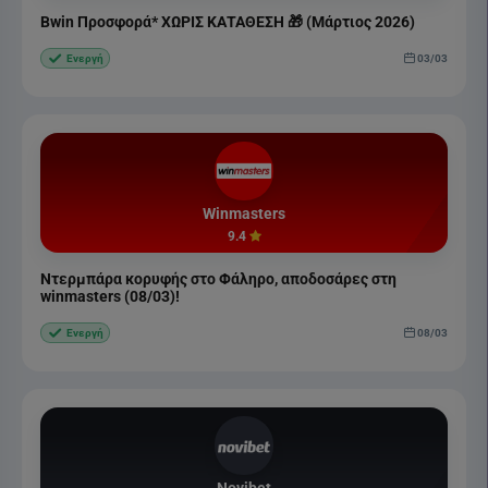
Bwin Προσφορά* ΧΩΡΙΣ ΚΑΤΑΘΕΣΗ 🎁 (Μάρτιος 2026)
03/03
Ενεργή
Winmasters
9.4
Ντερμπάρα κορυφής στο Φάληρο, αποδοσάρες στη
winmasters (08/03)!
08/03
Ενεργή