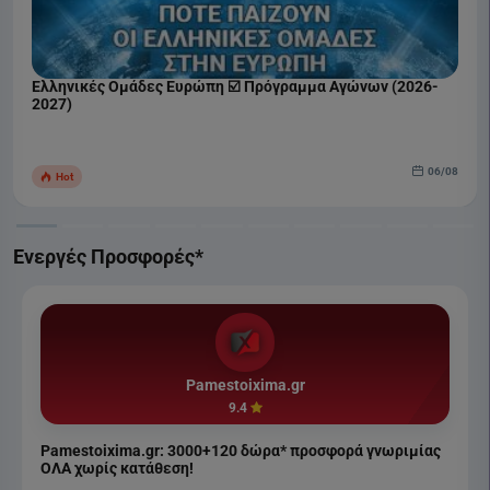
Ελληνικές Ομάδες Ευρώπη ☑️ Πρόγραμμα Αγώνων (2026-
2027)
06/08
Hot
Ενεργές Προσφορές*
Pamestoixima.gr
9.4
Pamestoixima.gr: 3000+120 δώρα* προσφορά γνωριμίας
ΟΛΑ χωρίς κατάθεση!