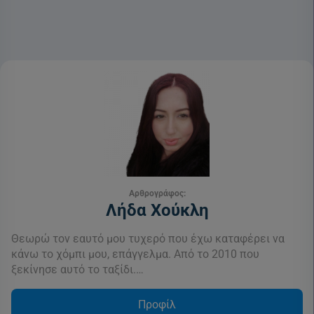
Αρθρογράφος:
Λήδα Χούκλη
Θεωρώ τον εαυτό μου τυχερό που έχω καταφέρει να
κάνω το χόμπι μου, επάγγελμα. Από το 2010 που
ξεκίνησε αυτό το ταξίδι.…
Προφίλ