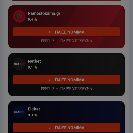
Pamestoixima.gr
9.4
ΠΑΙΞΕ ΝΟΜΙΜΑ
ΕΕΕΠ | 21+ | ΠΑΙΞΕ ΥΠΕΥΘΥΝΑ
Netbet
9.1
ΠΑΙΞΕ ΝΟΜΙΜΑ
ΕΕΕΠ | 21+ | ΠΑΙΞΕ ΥΠΕΥΘΥΝΑ
Elabet
9.3
ΠΑΙΞΕ ΝΟΜΙΜΑ