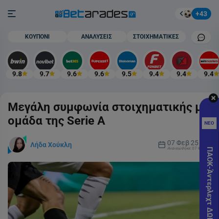
Στοίχημα
Burger button
+43
Mobile cham
ΚΟΥΠΟΝΙ
ΑΝΑΛΥΣΕΙΣ
ΣΤΟΙΧΗΜΑΤΙΚΕΣ
9.8
9.7
9.6
9.6
9.5
9.4
9.4
9.4
Μεγάλη συμφωνία στοιχηματικής με
Καλο
Προ
ομάδα της Serie A
ΝΕΟ
Γνωρ
07 Φεβ 25
ΧΩΡ
Λήδα Χούκλη
Ανανεώθηκε:
07 Φεβ 25
ΠΑΟK-Άντερλεχτ ΔΩΡΕΑΝ* 🎁
ΚΑΤ
Pro
SUM
Εγγρ
στο