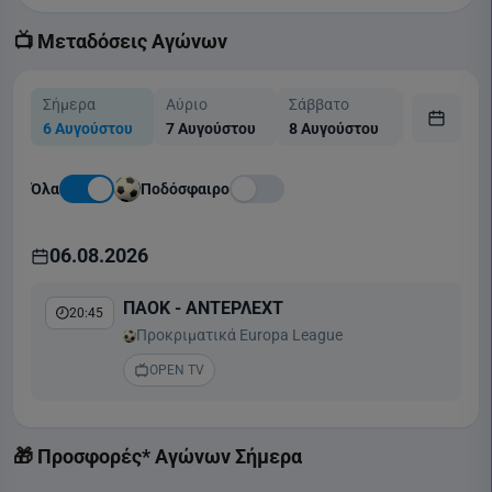
📺 Μεταδόσεις Αγώνων
Σήμερα
Αύριο
Σάββατο
Κυριακή
6 Αυγούστου
7 Αυγούστου
8 Αυγούστου
9 Αυγούστ
Όλα
Ποδόσφαιρο
06.08.2026
ΠΑΟΚ - ΑΝΤΕΡΛΕΧΤ
20:45
Προκριματικά Europa League
OPEN TV
🎁 Προσφορές* Αγώνων Σήμερα