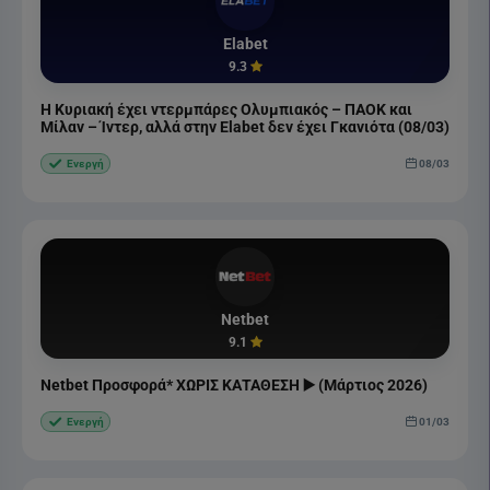
Elabet
9.3
Η Κυριακή έχει ντερμπάρες Ολυμπιακός – ΠΑΟΚ και
Μίλαν – Ίντερ, αλλά στην Elabet δεν έχει Γκανιότα (08/03)
08/03
Ενεργή
Netbet
9.1
Netbet Προσφορά* ΧΩΡΙΣ ΚΑΤΑΘΕΣΗ ▶️ (Μάρτιος 2026)
01/03
Ενεργή