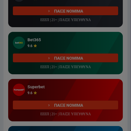
ΠΑΙΞΕ ΝΟΜΙΜΑ
ΕΕΕΠ | 21+ | ΠΑΙΞΕ ΥΠΕΥΘΥΝΑ
Bet365
9.6
ΠΑΙΞΕ ΝΟΜΙΜΑ
ΕΕΕΠ | 21+ | ΠΑΙΞΕ ΥΠΕΥΘΥΝΑ
Superbet
9.6
ΠΑΙΞΕ ΝΟΜΙΜΑ
ΕΕΕΠ | 21+ | ΠΑΙΞΕ ΥΠΕΥΘΥΝΑ