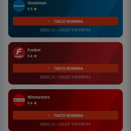
Stoiximan
9.5
ΠΑΙΞΕ ΝΟΜΙΜΑ
ΕΕΕΠ | 21+ | ΠΑΙΞΕ ΥΠΕΥΘΥΝΑ
Fonbet
9.4
ΠΑΙΞΕ ΝΟΜΙΜΑ
ΕΕΕΠ | 21+ | ΠΑΙΞΕ ΥΠΕΥΘΥΝΑ
Winmasters
9.4
ΠΑΙΞΕ ΝΟΜΙΜΑ
ΕΕΕΠ | 21+ | ΠΑΙΞΕ ΥΠΕΥΘΥΝΑ