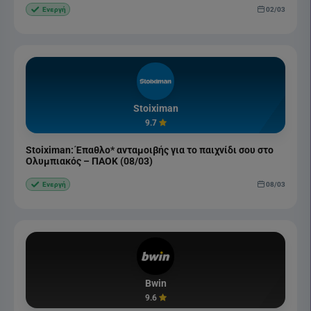
02/03
Ενεργή
Stoiximan
9.7
Stoiximan: Έπαθλο* ανταμοιβής για το παιχνίδι σου στο
Ολυμπιακός – ΠΑΟΚ (08/03)
08/03
Ενεργή
Bwin
9.6