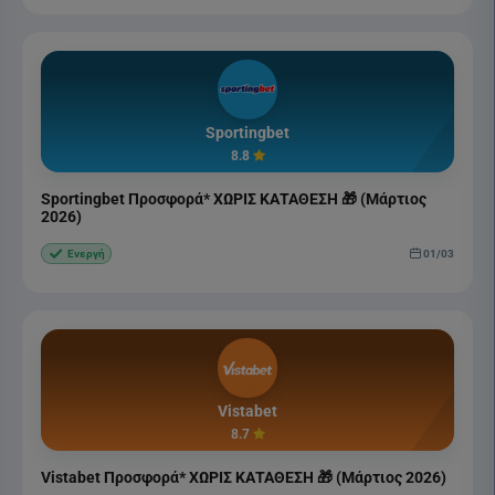
Sportingbet
8.8
Sportingbet Προσφορά* ΧΩΡΙΣ ΚΑΤΑΘΕΣΗ 🎁 (Μάρτιος
2026)
01/03
Ενεργή
Vistabet
8.7
Vistabet Προσφορά* ΧΩΡΙΣ ΚΑΤΑΘΕΣΗ 🎁 (Μάρτιος 2026)