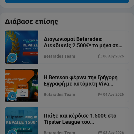
Διάβασε επίσης
Διαγωνισμοί Betarades:
Διεκδικείς 2.500€* το μήνα σε
Tipster League & Discord!
Betarades Team
06 Αυγ 2026
Η Betsson φέρνει την Γρήγορη
Εγγραφή με αυτόματη Viva
Ταυτοποίηση μέσω gov.gr και
Betarades Team
04 Αυγ 2026
αλλάζει το παιχνίδι!
Παίξε και κέρδισε 1.500€ στο
Tipster League του
Betarades.gr!
Betarades Team
03 Αυγ 2026