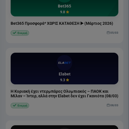
Bet365
9.8
Bet365 Προσφορά* ΧΩΡΙΣ ΚΑΤΑΘΕΣΗ ▶️ (Μάρτιος 2026)
05/03
Ενεργή
Elabet
9.3
Η Κυριακή έχει ντερμπάρες Ολυμπιακός – ΠΑΟΚ και
Μίλαν – Ίντερ, αλλά στην Elabet δεν έχει Γκανιότα (08/03)
08/03
Ενεργή