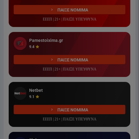
ΠΑΙΞΕ ΝΟΜΙΜΑ
ΕΕΕΠ | 21+ | ΠΑΙΞΕ ΥΠΕΥΘΥΝΑ
Pamestoixima.gr
9.4
ΠΑΙΞΕ ΝΟΜΙΜΑ
ΕΕΕΠ | 21+ | ΠΑΙΞΕ ΥΠΕΥΘΥΝΑ
Netbet
9.1
ΠΑΙΞΕ ΝΟΜΙΜΑ
ΕΕΕΠ | 21+ | ΠΑΙΞΕ ΥΠΕΥΘΥΝΑ