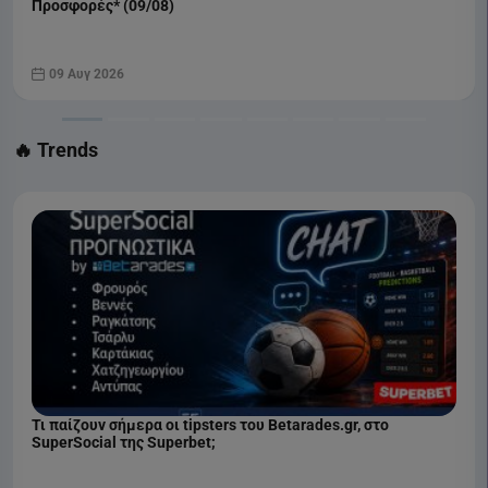
Προσφορές* (09/08)
09 Αυγ 2026
🔥 Trends
Τι παίζουν σήμερα οι tipsters του Betarades.gr, στο
SuperSocial της Superbet;