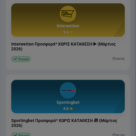
Interwetten
9.3
Interwetten Προσφορά* ΧΩΡΙΣ ΚΑΤΑΘΕΣΗ ▶️ (Μάρτιος
2026)
06/03
Ενεργή
Sportingbet
8.8
Sportingbet Προσφορά* ΧΩΡΙΣ ΚΑΤΑΘΕΣΗ 🎁 (Μάρτιος
2026)
01/03
Ενεργή