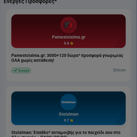
Ενεργές Προσφορές*
Pamestoixima.gr
9.4
Pamestoixima.gr: 3000+120 δώρα* προσφορά γνωριμίας
ΟΛΑ χωρίς κατάθεση!
02/03
Ενεργή
Stoiximan
9.7
Stoiximan: Έπαθλο* ανταμοιβής για το παιχνίδι σου στο