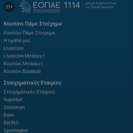
21+
Κουπόνι Πάμε Στοίχημα
Κουπόνι Πάμε Στοίχημα
Η ομάδα μας
Livescore
Livescore Μπάσκετ
Κουπόνι Μπάσκετ
Κουπόνι Baseball
Στοιχηματικές Εταιρίες
Στοιχηματικές Εταιρίες
Superbet
Stoiximan
Bwin
Bet365
Sportingbet