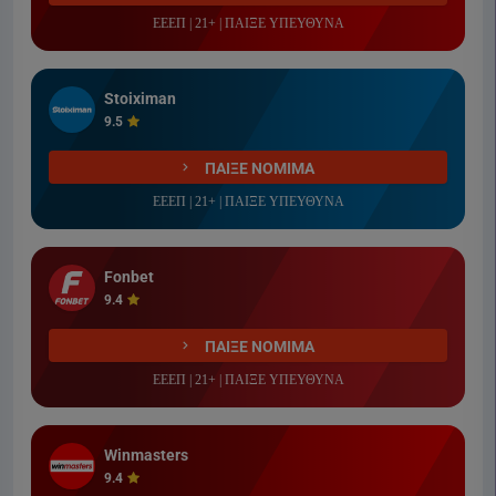
ΕΕΕΠ | 21+ | ΠΑΙΞΕ ΥΠΕΥΘΥΝΑ
Stoiximan
9.5
ΠΑΙΞΕ ΝΟΜΙΜΑ
ΕΕΕΠ | 21+ | ΠΑΙΞΕ ΥΠΕΥΘΥΝΑ
Fonbet
9.4
ΠΑΙΞΕ ΝΟΜΙΜΑ
ΕΕΕΠ | 21+ | ΠΑΙΞΕ ΥΠΕΥΘΥΝΑ
Winmasters
9.4