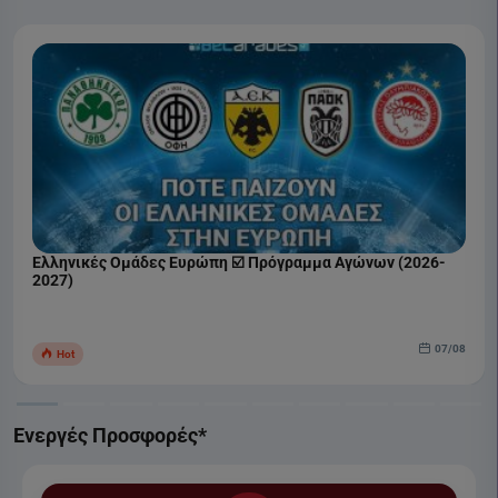
Ελληνικές Ομάδες Ευρώπη ☑️ Πρόγραμμα Αγώνων (2026-
2027)
07/08
Hot
Ενεργές Προσφορές*