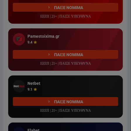
ΠΑΙΞΕ ΝΟΜΙΜΑ
ΕΕΕΠ | 21+ | ΠΑΙΞΕ ΥΠΕΥΘΥΝΑ
Pamestoixima.gr
9.4
ΠΑΙΞΕ ΝΟΜΙΜΑ
ΕΕΕΠ | 21+ | ΠΑΙΞΕ ΥΠΕΥΘΥΝΑ
Netbet
9.1
ΠΑΙΞΕ ΝΟΜΙΜΑ
ΕΕΕΠ | 21+ | ΠΑΙΞΕ ΥΠΕΥΘΥΝΑ
Elabet