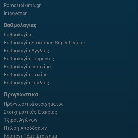
Pamestoixima.gr
Interwetten
Βαθμολογίες
Βαθμολογίες
Βαθμολογία Stoiximan Super League
Βαθμολογία Αγγλίας
Βαθμολογία Γερμανίας
Βαθμολογία Ισπανίας
Βαθμολογία Ιταλίας
Βαθμολογία Γαλλίας
Προγνωστικά
Προγνωστικά στοιχήματος
Στοιχηματικές Εταιρίες
Τζίροι Αγώνων
Πτώση Αποδόσεων
Κουπόνι Πάμε Στοίχημα