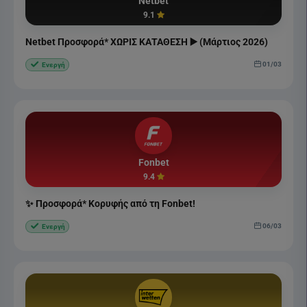
Netbet
9.1
Netbet Προσφορά* ΧΩΡΙΣ ΚΑΤΑΘΕΣΗ ▶️ (Μάρτιος 2026)
01/03
Ενεργή
Fonbet
9.4
✨ Προσφορά* Κορυφής από τη Fonbet!
06/03
Ενεργή