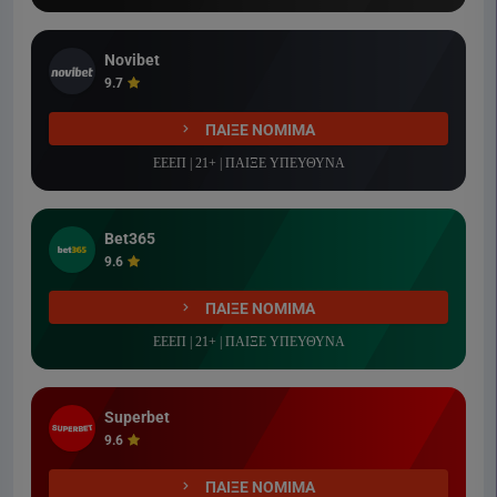
Novibet
9.7
ΠΑΙΞΕ ΝΟΜΙΜΑ
ΕΕΕΠ | 21+ | ΠΑΙΞΕ ΥΠΕΥΘΥΝΑ
Bet365
9.6
ΠΑΙΞΕ ΝΟΜΙΜΑ
ΕΕΕΠ | 21+ | ΠΑΙΞΕ ΥΠΕΥΘΥΝΑ
Superbet
9.6
ΠΑΙΞΕ ΝΟΜΙΜΑ