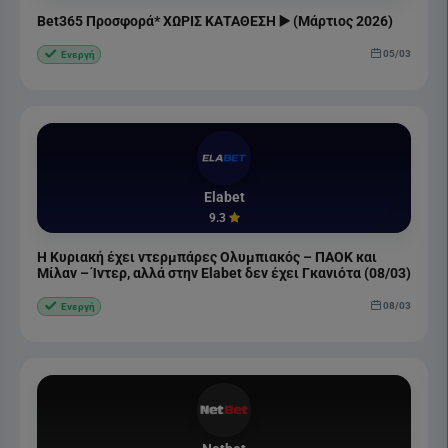
Bet365 Προσφορά* ΧΩΡΙΣ ΚΑΤΑΘΕΣΗ ▶️ (Μάρτιος 2026)
05/03
Ενεργή
Elabet
9.3
Η Κυριακή έχει ντερμπάρες Ολυμπιακός – ΠΑΟΚ και
Μίλαν – Ίντερ, αλλά στην Elabet δεν έχει Γκανιότα (08/03)
08/03
Ενεργή