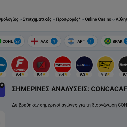
μολογίες
Στοιχηματικές
Προσφορές*
Online Casino
Αθλητ
27
1
1
CONL
ΑΛΚ
ΑΡΓ
ΒΡΑΚ
9.4
9.4
9.4
9.3
9.3
9.
ΣΗΜΕΡΙΝΕΣ ΑΝΑΛΥΣΕΙΣ: CONCACAF 
Δε βρέθηκαν σημερινοί αγώνες για τη διοργάνωση CO