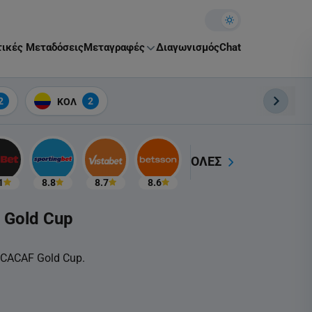
Theme toggle
ικές Μεταδόσεις
Μεταγραφές
Διαγωνισμός
Chat
2
2
ΚΟΛ
ΟΛΕΣ
1
8.8
8.7
8.6
Gold Cup
NCACAF Gold Cup.