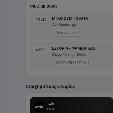
07.08.2026
ΜΠΟΧΟΥΜ - ΧΕΡΤΑ
21:30
2. Bundesliga
Novasports 3HD
ΕΣΤΟΡΙΛ - ΦΑΜΑΛΙΚΑΟ
22:15
Liga Portugal Betclic
COSMOTE SPORT 2 HD
Στοιχηματικές Εταιρίες
Bwin
9.8