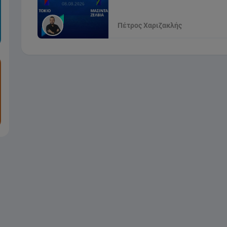
Πέτρος Χαριζακλής