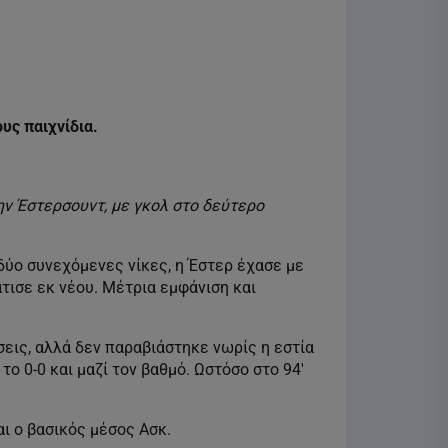
ους παιχνίδια.
ην Έστερσουντ, με γκολ στο δεύτερο
 δύο συνεχόμενες νίκες, η Έστερ έχασε με
τισε εκ νέου. Μέτρια εμφάνιση και
εις, αλλά δεν παραβιάστηκε νωρίς η εστία
ο 0-0 και μαζί τον βαθμό. Ωστόσο στο 94′
Παρασκευή
14 Αυγούστου
ι ο βασικός μέσος Ασκ.