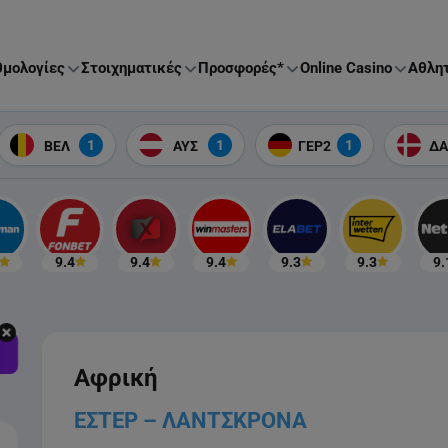
μολογίες
Στοιχηματικές
Προσφορές*
Online Casino
Αθλητ
1
1
1
ΒΕΛ
ΑΥΣ
ΓΕΡ2
Δ
9.4
9.4
9.4
9.3
9.3
9.
Αφρική
ΕΣΤΕΡ – ΛΑΝΤΣΚΡΟΝΑ