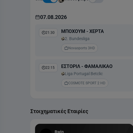
07.08.2026
ΜΠΟΧΟΥΜ - ΧΕΡΤΑ
21:30
2. Bundesliga
Novasports 3HD
ΕΣΤΟΡΙΛ - ΦΑΜΑΛΙΚΑΟ
22:15
Liga Portugal Betclic
COSMOTE SPORT 2 HD
Στοιχηματικές Εταιρίες
Bwin