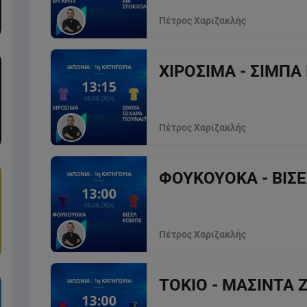
Πέτρος Χαριζακλής
ΧΙΡΟΣΙΜΑ - ΣΙΜΠΑ
Πέτρος Χαριζακλής
ΦΟΥΚΟΥΟΚΑ - ΒΙΣ
Πέτρος Χαριζακλής
ΤΟΚΙΟ - ΜΑΣΙΝΤΑ 