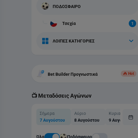
ΠΟΔΟΣΦΑΙΡΟ
Τσεχία
1
ΛΟΙΠΕΣ ΚΑΤΗΓΟΡΙΕΣ
Hot
Bet Builder Προγνωστικά
📺 Μεταδόσεις Αγώνων
Σήμερα
Αύριο
Κυριακή
7 Αυγούστου
8 Αυγούστου
9 Αυγούστου
Όλα
Ποδόσφαιρο