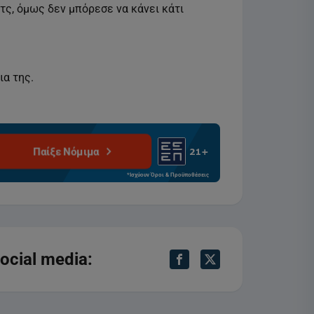
ατς, όμως δεν μπόρεσε να κάνει κάτι
ια της.
Παίξε Νόμιμα
*Ισχύουν Όροι & Προϋποθέσεις
ocial media: