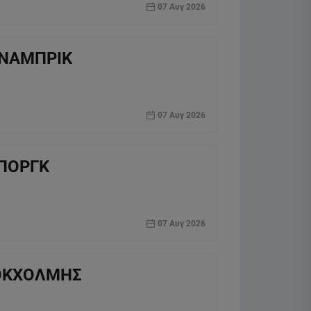
07 Αυγ 2026
ΣΝΑΜΠΡΙΚ
07 Αυγ 2026
ΠΟΡΓΚ
07 Αυγ 2026
ΤΟΚΧΟΛΜΗΣ