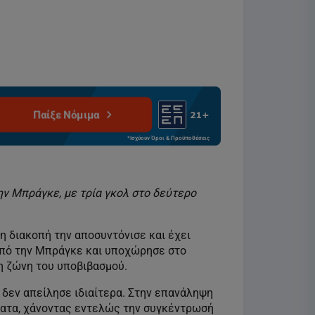
Παίξε Νόμιμα
*Ισχύουν Όροι & Προϋποθέσεις
ην Μπράγκε, με τρία γκολ στο δεύτερο
η διακοπή την αποσυντόνισε και έχει
 από την Μπράγκε και υποχώρησε στο
τη ζώνη του υποβιβασμού.
 δεν απείλησε ιδιαίτερα. Στην επανάληψη
ρματα, χάνοντας εντελώς την συγκέντρωσή