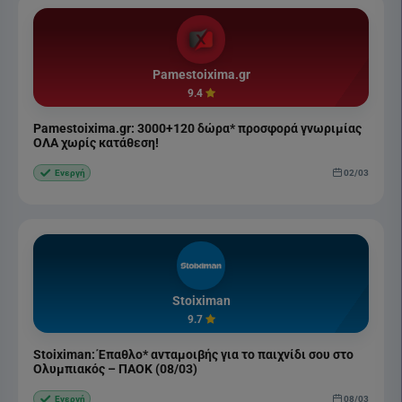
Pamestoixima.gr
9.4
Pamestoixima.gr: 3000+120 δώρα* προσφορά γνωριμίας
ΟΛΑ χωρίς κατάθεση!
02/03
Ενεργή
Stoiximan
9.7
Stoiximan: Έπαθλο* ανταμοιβής για το παιχνίδι σου στο
Ολυμπιακός – ΠΑΟΚ (08/03)
08/03
Ενεργή