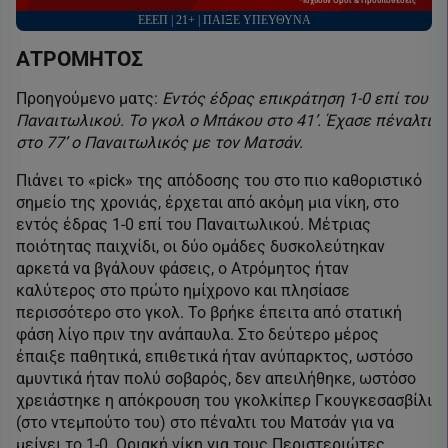
*Ισχύουν Όροι & Προϋποθέσεις
ΕΕΕΠ | 21+ | ΠΑΙΞΕ ΥΠΕΥΘΥΝΑ
ΑΤΡΟΜΗΤΟΣ
Προηγούμενο ματς:
Εντός έδρας επικράτηση 1-0 επί του
Παναιτωλικού. Το γκολ ο Μπάκου στο 41’. Έχασε πέναλτι
στο 77’ ο Παναιτωλικός με τον Ματσάν.
Πιάνει το «pick» της απόδοσης του στο πιο καθοριστικό
σημείο της χρονιάς, έρχεται από ακόμη μια νίκη, στο
εντός έδρας 1-0 επί του Παναιτωλικού. Μέτριας
ποιότητας παιχνίδι, οι δύο ομάδες δυσκολεύτηκαν
αρκετά να βγάλουν φάσεις, ο Ατρόμητος ήταν
καλύτερος στο πρώτο ημίχρονο και πλησίασε
περισσότερο στο γκολ. Το βρήκε έπειτα από στατική
φάση λίγο πριν την ανάπαυλα. Στο δεύτερο μέρος
έπαιξε παθητικά, επιθετικά ήταν ανύπαρκτος, ωστόσο
αμυντικά ήταν πολύ σοβαρός, δεν απειλήθηκε, ωστόσο
χρειάστηκε η απόκρουση του γκολκίπερ Γκουγκεσασβίλι
(στο ντεμπούτο του) στο πέναλτι του Ματσάν για να
μείνει το 1-0. Οριακή νίκη για τους Περιστεριώτες.