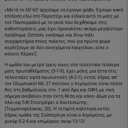
«Μετά το 60′-65′ αρχίσαμε να έχουμε φόβο. Έχουμε κακή
επίδοση εδώ στο Περιστέρι και ειδικά αυτό το ματς με
τον Πανσερραϊκό με το γκολ που δεχθήκαμε στις
καθυστερήσεις, μας έχει προκαλέσει ακόμα μεγαλύτερο
πρόβλημα. Ωστόσο, νικήσαμε και δίνω πάλι
συγχαρητήρια στους παίκτες, που για πρώτη φορά
κερδίζουμε σε δύο συνεχόμενα παιχνίδια», είπε ο
κόουτς Κέρκεζ.
Η ομάδα του μετρά τρεις νίκες στα τελευταία τέσσερα
ματς πρωταθλήματος (3-1-0), έχει μόλις μια ήττα στις
τελευταίες εφτά αγωνιστικές (4-2-1), εντός έδρας απ’
τον Ολυμπιακό! Με 27 πόντους ο Ατρόμητος είναι πλέον
8ος στη βαθμολογία, στο -1 από Άρη και ΟΦΗ, με νίκη
σήμερα ανεβαίνει στην έκτη θέση και κάνει άλμα για τα
πλέι-οφ 5-8! Επιστρέφει ο Χουτεσιώτης
(Τερματοφύλακας, 20). Η τέταρτη καλύτερη εκτός
έδρας ομάδα της Σούπερλιγκ είναι ο Ατρόμητος, με
ρεκόρ 5-2-4 και επιμέρους σκορ 13-12!