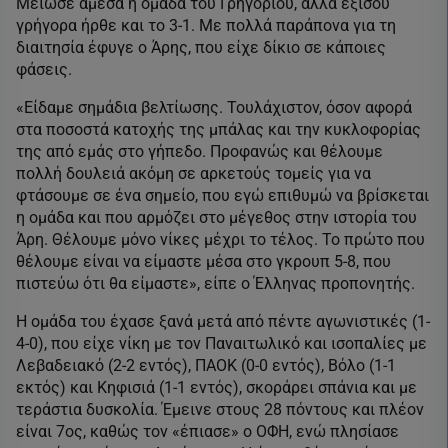
Μείωσε άμεσα η ομάδα του Γρηγορίου, αλλά εξίσου
γρήγορα ήρθε και το 3-1. Με πολλά παράπονα για τη
διαιτησία έφυγε ο Άρης, που είχε δίκιο σε κάποιες
φάσεις.
«Είδαμε σημάδια βελτίωσης. Τουλάχιστον, όσον αφορά
στα ποσοστά κατοχής της μπάλας και την κυκλοφορίας
της από εμάς στο γήπεδο. Προφανώς και θέλουμε
πολλή δουλειά ακόμη σε αρκετούς τομείς για να
φτάσουμε σε ένα σημείο, που εγώ επιθυμώ να βρίσκεται
η ομάδα και που αρμόζει στο μέγεθος στην ιστορία του
Άρη. Θέλουμε μόνο νίκες μέχρι το τέλος. Το πρώτο που
θέλουμε είναι να είμαστε μέσα στο γκρουπ 5-8, που
πιστεύω ότι θα είμαστε», είπε ο Έλληνας προπονητής.
Η ομάδα του έχασε ξανά μετά από πέντε αγωνιστικές (1-
4-0), που είχε νίκη με τον Παναιτωλικό και ισοπαλίες με
Λεβαδειακό (2-2 εντός), ΠΑΟΚ (0-0 εντός), Βόλο (1-1
εκτός) και Κηφισιά (1-1 εντός), σκοράρει σπάνια και με
τεράστια δυσκολία. Έμεινε στους 28 πόντους και πλέον
είναι 7ος, καθώς τον «έπιασε» ο ΟΦΗ, ενώ πλησίασε