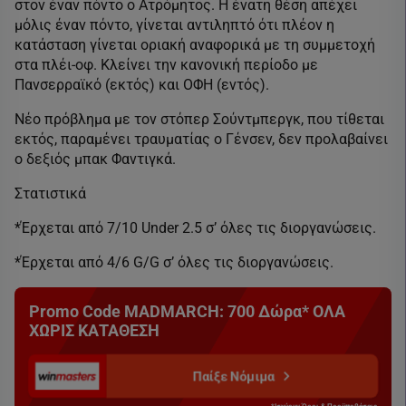
στον έναν πόντο ο Ατρόμητος. Η ένατη θέση απέχει
μόλις έναν πόντο, γίνεται αντιληπτό ότι πλέον η
κατάσταση γίνεται οριακή αναφορικά με τη συμμετοχή
στα πλέι-οφ. Κλείνει την κανονική περίοδο με
Πανσερραϊκό (εκτός) και ΟΦΗ (εντός).
Νέο πρόβλημα με τον στόπερ Σούντμπεργκ, που τίθεται
εκτός, παραμένει τραυματίας ο Γένσεν, δεν προλαβαίνει
ο δεξιός μπακ Φαντιγκά.
Στατιστικά
*Έρχεται από 7/10 Under 2.5 σ’ όλες τις διοργανώσεις.
*Έρχεται από 4/6 G/G σ’ όλες τις διοργανώσεις.
Promo Code MADMARCH: 700 Δώρα* ΟΛΑ
ΧΩΡΙΣ ΚΑΤΑΘΕΣΗ
Παίξε Νόμιμα