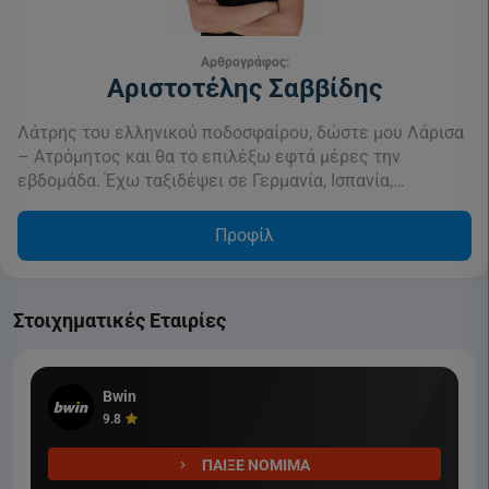
Αρθρογράφος:
Αριστοτέλης Σαββίδης
Λάτρης του ελληνικού ποδοσφαίρου, δώστε μου Λάρισα
– Ατρόμητος και θα το επιλέξω εφτά μέρες την
εβδομάδα. Έχω ταξιδέψει σε Γερμανία, Ισπανία,…
Προφίλ
Στοιχηματικές Εταιρίες
Bwin
9.8
ΠΑΙΞΕ ΝΟΜΙΜΑ