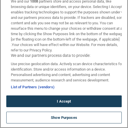
We and our
1008
partners store and access personal data, like
browsing data or unique identifiers, on your device. Selecting I Accept
enables tracking technologies to support the purposes shown under we
and our partners process data to provide. If trackers are disabled, some
content and ads you see may not be as relevant to you. You can
resurface this menu to change your choices or withdraw consent at any
time by clicking the Show Purposes link on the bottom of the webpage
[or the floating icon on the bottom-left of the webpage, if applicable]
Κάνε εγγραφή για να λαμβάνεις
.Your choices will have effect within our Website. For more details,
refer to our Privacy Policy.
αναλύσεις/προγνωστικά αγώνων
We and our partners process data to provide:
στοιχήματος!
Use precise geolocation data. Actively scan device characteristics for
identification. Store and/or access information on a device.
Personalised advertising and content, advertising and content
measurement, audience research and services development.
Υποβολή
List of Partners (vendors)
Είμαι άνω των 21 ετών | Συμφωνώ με τους Όρους &
Προϋποθέσεις*
I Accept
Promo Code SUMMER710 για… 710
Show Purposes
Δώρα* ΧΩΡΙΣ ΚΑΤΑΘΕΣΗ
*Ισχύουν Όροι & Προϋποθέσεις