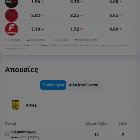
1.96
3.10
4.60
2.02
3.25
3.95
5.10
1.52
4.60
Best odds
Raising Odds
Fixed Odds
Decreasing Odds
* Οι αποδόσεις υπόκεινται σε αλλαγές. Ελέγξτε πάντα ότι είναι σωστές στην στοιχηματική που τοποθετείτε
το στοίχημα σας.
Απουσίες
Γηπεδούχος
Φιλοξενούμενος
ΑΡΗΣ
Όνομα
Συμμετοχές
Γκολ
Γαλανόπουλος
18
0
Τραυματίας
( Μέσος)