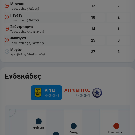
Μισεουί
12
2
Τραυματίας
( Μέσος)
Γένσεν
18
2
Τραυματίας
( Μέσος)
Σούντμπεργκ
14
1
Τραυματίας
( Αμυντικός)
Φαντιγκά
25
0
Τραυματίας
( Αμυντικός)
Μορόν
27
8
Αμφίβολος
( Επιθετικός)
Ενδεκάδες
ΑΡΗΣ
ΑΤΡΟΜΗΤΟΣ
4-2-3-1
4-2-3-1
Φρίντεκ
Δώνης
Γιουμπιτάνα