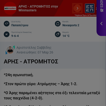
εδ
ΑΡΗΣ - ΑΤΡΟΜΗΤΟΣ στην
Winmasters
*Ισ
&
*Ισχύουν Όροι & Προϋποθέσεις
Πρ
Διαιτητής
Κανάλι
Παπαπέτρου
Novasports 2
ΕΓΓ
Προϊστορία δεκαετίας
Καιρός
9-6-4
14 °C
Αριστοτέλης Σαββίδης
Ανανεώθηκε:
07 Μαρ 26
ΑΡΗΣ - ΑΤΡΟΜΗΤΟΣ
*24η αγωνιστική.
*Στον πρώτο γύρο: Ατρόμητος – Άρης 1-2.
*Ο Άρης παραμένει αήττητος στα έξι τελευταία μεταξύ
τους παιχνίδια (4-2-0).