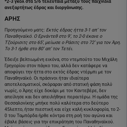
*2-3 γκολ στα 5/6 τελευταία μεταξύ τους παιχνίδια
ανεξαρτήτως έδρας και διοργάνωσης.
ΑΡΗΣ
Προηγούμενο ματς:
Εκτός έδρας ήττα 3-1 απ’ τον
Παναθηναϊκό. Ο Ερνάντεθ στο 9’, το 2-0 έκανε ο
Τζούρισιτς στο 65’, μείωσε ο Ράσιτς στο 72’ για τον Άρη.
Το 3-1 ήρθε στο 80’ απ’ τον Τετέι.
Έδειξε βελτιωμένη εικόνα, στο ντεμπούτο του Μιχάλη
Γρηγορίου στον πάγκο του, αλλά δεν κατάφερε να
αποφύγει την ήττα στο εκτός έδρας ντέρμπι με τον
Παναθηναϊκό. Οι πράσινοι ήταν ιδιαίτερα
αποτελεσματικοί, σκόραραν από στατική φάση πολύ
νωρίς, ο Άρης είχε δοκάρι με τον Καντεβέρε, δεν
απείλησε και δεν απειλήθηκε περαιτέρω. Η ομάδα της
Θεσσαλονίκης μπήκε πολύ καλύτερα στο δεύτερο
45λεπτο, ήταν πιεστική και είχε καλή κυκλοφορία, το 2-
0 του Ταμπόρδα ήρθε κόντρα στη ροή του αγώνα και
έβαλε βάσεις για την επικράτηση του Παναθηναϊκού.