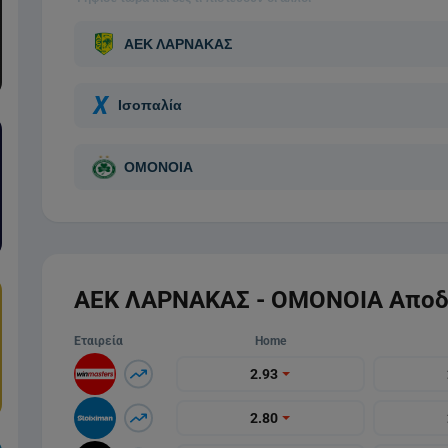
ΑΕΚ ΛΑΡΝΑΚΑΣ - ΟΜΟΝΟΙΑ Αποδ
Εταιρεία
Home
2.93
2.80