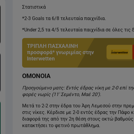
Στατιστικά
*2-3 Goals τα 6/8 τελευταία παιχνίδια.
*Under 2,5 τα 4/5 τελευταία παιχνίδια σε όλες τις
ΤΡΙΠΛΗ ΠΑΣΧΑΛΙΝΗ
προσφορά* γνωριμίας στην
Interwetten
ΟΜΟΝΟΙΑ
Προηγούμενο ματς: Εντός έδρας νίκη με 2-0 επί τ
φορές νωρίς (11′ Σεμέντο, Μαέ 20′).
Μετά το 2-2 στην έδρα του Άρη Λεμεσού στην πρεμ
στις νίκες. Κέρδισε με 2-0 εντός έδρας την Πάφο 
διαφορά της από την 2η θέση στους οκτώ βαθμούς 
κατακτήσει το φετινό πρωτάθλημα.