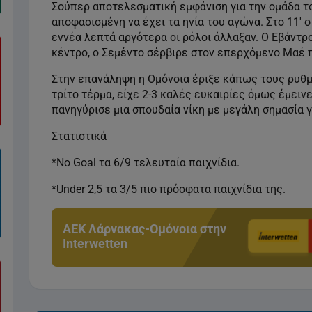
Σούπερ αποτελεσματική εμφάνιση για την ομάδα 
αποφασισμένη να έχει τα ηνία του αγώνα. Στο 11′ ο
εννέα λεπτά αργότερα οι ρόλοι άλλαξαν. Ο Εβάντρ
κέντρο, ο Σεμέντο σέρβιρε στον επερχόμενο Μαέ π
Στην επανάληψη η Ομόνοια έριξε κάπως τους ρυθμ
τρίτο τέρμα, είχε 2-3 καλές ευκαιρίες όμως έμειν
πανηγύρισε μια σπουδαία νίκη με μεγάλη σημασία γ
Στατιστικά
*No Goal τα 6/9 τελευταία παιχνίδια.
*Under 2,5 τα 3/5 πιο πρόσφατα παιχνίδια της.
ΑΕΚ Λάρνακας-Ομόνοια στην
Interwetten