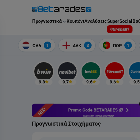
Στοίχημα
Προγνωστικά
Κουπόνι
Αναλύσεις
SuperSocial
Βαθ
1
3
1
ΟΛΛ
ΑΛΚ
ΠΟΡ
9.8
9.7
9.6
9.6
9.5
ΝΕΟ
Promo Code BETARADES 🎁
ΕΕΕΠ | 21+ | ΠΑΙΞΕ ΥΠΕΥΘΥΝΑ
Προγνωστικά Στοιχήματος