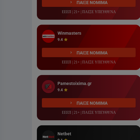
ΠΑΙΞΕ ΝΟΜΙΜΑ
ΕΕΕΠ | 21+ | ΠΑΙΞΕ ΥΠΕΥΘΥΝΑ
Winmasters
9.4
ΠΑΙΞΕ ΝΟΜΙΜΑ
ΕΕΕΠ | 21+ | ΠΑΙΞΕ ΥΠΕΥΘΥΝΑ
Pamestoixima.gr
9.4
ΠΑΙΞΕ ΝΟΜΙΜΑ
ΕΕΕΠ | 21+ | ΠΑΙΞΕ ΥΠΕΥΘΥΝΑ
Netbet