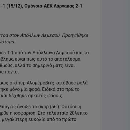
1-1 (15/12), Ομόνοια-ΑΕΚ Λάρνακας 2-1
όντρα στον Απόλλων Λεμεσού. Προηγήθηκε
γότερα.
ε 1-1 από τον Απόλλωνα Λεμεσού και το
όβλημα είναι πως αυτό το αποτέλεσμα
μούς, αλλά το σημερινό ματς είναι
υς πέντε.
όμως ο κίπερ Αλομέροβιτς κατέβασε ρολά
τηκε μόνο μία φορά. Ειδικά στο πρώτο
 και δέχθηκε αρκετές φάσεις.
πάγιτς άνοιξε το σκορ (56′). Ωστόσο η
ήρθε η ισοφάριση. Στο τελευταίο 20λεπτο
ε μεγαλύτερη ευκολία από το πρώτο