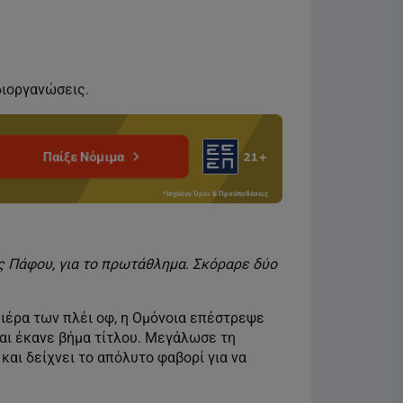
 διοργανώσεις.
Παίξε Νόμιμα
*Ισχύουν Όροι & Προϋποθέσεις
ης Πάφου, για το πρωτάθλημα. Σκόραρε δύο
ιέρα των πλέι οφ, η Ομόνοια επέστρεψε
και έκανε βήμα τίτλου. Μεγάλωσε τη
και δείχνει το απόλυτο φαβορί για να