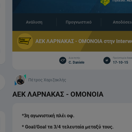
Γήπεδο: AE
Ανάλυση
Προγνωστικό
Αποδόσει
ΑΕΚ ΛΑΡΝΑΚΑΣ - ΟΜΟΝΟΙΑ στην Interw
Διαιτητής
Προϊστορία δεκα
C. Daniele
17-10-15
Πέτρος Χαριζακλής
ΑΕΚ ΛΑΡΝΑΚΑΣ - ΟΜΟΝΟΙΑ
*3η αγωνιστική πλέι οφ.
Δευτέρα
Τρίτη
Τετάρτη
Πέμπτη
* Goal/Goal τα 3/4 τελευταία μεταξύ τους.
10 Αυγούστου
11 Αυγούστου
12 Αυγούστου
13 Αυγούστου