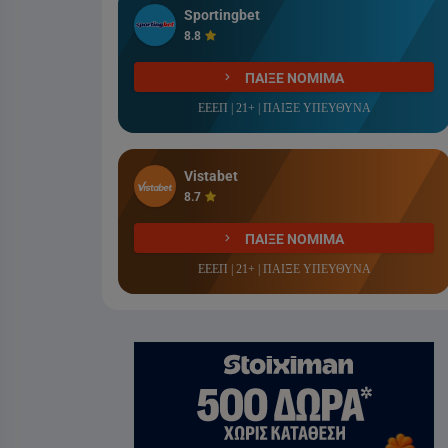
Sportingbet
8.8
ΠΑΙΞΕ ΝΟΜΙΜΑ
ΕΕΕΠ | 21+ | ΠΑΙΞΕ ΥΠΕΥΘΥΝΑ
Vistabet
8.7
ΠΑΙΞΕ ΝΟΜΙΜΑ
ΕΕΕΠ | 21+ | ΠΑΙΞΕ ΥΠΕΥΘΥΝΑ