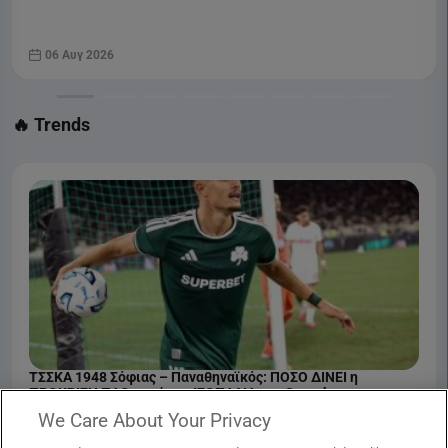
06 Αυγ 2026
🔥 Trends
ΤΣΣΚΑ 1948 Σόφιας – Παναθηναϊκός: ΠΟΣΟ ΔΙΝΕΙ η
ΠΡΟΚΡΙΣΗ ΠΑΟ μετά την ΙΣΟΠΑΛΙΑ στη Superbet;
We Care About Your Privacy