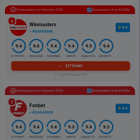
Εγκεκριμένο τον Αύγουστο 2026
Εγκεκριμένο στην Ελλάδα
6
Winmasters
9.4
> Αξιολόγηση
9.4
9.6
9.4
9.4
9.5
9.4
ΕΞΥΠΗΡΕΤΗΣΗ
ΑΠΟΔΟΣΕΙΣ
ΠΛΗΡΩΜΕΣ
ΚΙΝΗΤΟ
ΕΙΔΙΚΑ ΣΤΟΙΧ.
LIVE BETTING
ΕΓΓΡΑΦΗ
21+ |Αρμόδιος Ρυθμιστής ΕΕΕΠ
Εγκεκριμένο τον Αύγουστο 2026
Εγκεκριμένο στην Ελλάδα
7
Fonbet
9.4
> Αξιολόγηση
9.4
9.4
9.4
9.3
9.4
9.3
ΕΞΥΠΗΡΕΤΗΣΗ
ΑΠΟΔΟΣΕΙΣ
ΠΛΗΡΩΜΕΣ
ΚΙΝΗΤΟ
ΕΙΔΙΚΑ ΣΤΟΙΧ.
LIVE BETTING