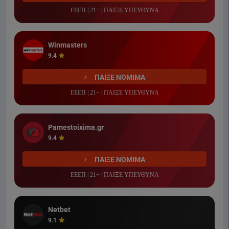
ΕΕΕΠ | 21+ | ΠΑΙΞΕ ΥΠΕΥΘΥΝΑ
Winmasters
9.4
ΠΑΙΞΕ ΝΟΜΙΜΑ
ΕΕΕΠ | 21+ | ΠΑΙΞΕ ΥΠΕΥΘΥΝΑ
Pamestoixima.gr
9.4
ΠΑΙΞΕ ΝΟΜΙΜΑ
ΕΕΕΠ | 21+ | ΠΑΙΞΕ ΥΠΕΥΘΥΝΑ
Netbet
9.1