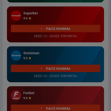
Superbet
9.6
ΠΑΙΞΕ ΝΟΜΙΜΑ
ΕΕΕΠ | 21+ | ΠΑΙΞΕ ΥΠΕΥΘΥΝΑ
Stoiximan
9.5
ΠΑΙΞΕ ΝΟΜΙΜΑ
ΕΕΕΠ | 21+ | ΠΑΙΞΕ ΥΠΕΥΘΥΝΑ
Fonbet
9.4
ΠΑΙΞΕ ΝΟΜΙΜΑ