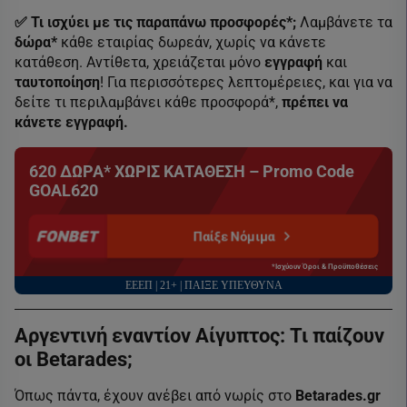
✅ Τι ισχύει με τις παραπάνω προσφορές*;
Λαμβάνετε τα
δώρα*
κάθε εταιρίας δωρεάν, χωρίς να κάνετε
κατάθεση. Αντίθετα, χρειάζεται μόνο
εγγραφή
και
ταυτοποίηση
! Για περισσότερες λεπτομέρειες, και για να
δείτε τι περιλαμβάνει κάθε προσφορά*,
πρέπει να
κάνετε εγγραφή.
620 ΔΩΡΑ* ΧΩΡΙΣ ΚΑΤΑΘΕΣΗ – Promo Code
GOAL620
Παίξε Νόμιμα
*Ισχύουν Όροι & Προϋποθέσεις
ΕΕΕΠ | 21+ | ΠΑΙΞΕ ΥΠΕΥΘΥΝΑ
Αργεντινή εναντίον Αίγυπτος: Τι παίζουν
οι Betarades;
Όπως πάντα, έχουν ανέβει από νωρίς στο
Betarades.gr