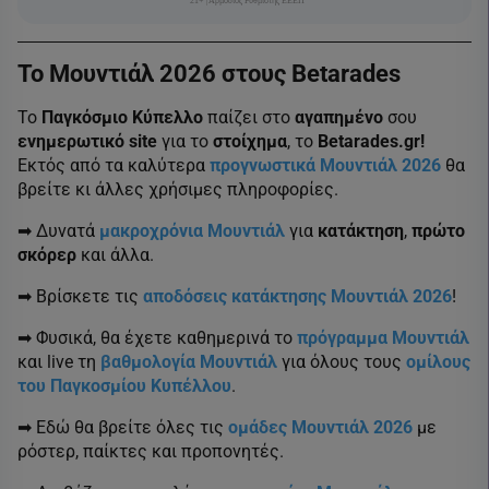
21+ |Αρμόδιος Ρυθμιστής ΕΕΕΠ
Το Μουντιάλ 2026 στους Betarades
Το
Παγκόσμιο Κύπελλο
παίζει στο
αγαπημένο
σου
ενημερωτικό site
για το
στοίχημα
, το
Betarades.gr!
Εκτός από τα καλύτερα
προγνωστικά Μουντιάλ 2026
θα
βρείτε κι άλλες χρήσιμες πληροφορίες.
➡ Δυνατά
μακροχρόνια Μουντιάλ
για
κατάκτηση
,
πρώτο
σκόρερ
και άλλα.
➡ Βρίσκετε τις
αποδόσεις κατάκτησης Μουντιάλ 2026
!
➡ Φυσικά, θα έχετε καθημερινά το
πρόγραμμα Μουντιάλ
και live τη
βαθμολογία Μουντιάλ
για όλους τους
ομίλους
του Παγκοσμίου Κυπέλλου
.
➡ Εδώ θα βρείτε όλες τις
ομάδες Μουντιάλ 2026
με
ρόστερ, παίκτες και προπονητές.