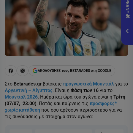
Pame
εδώ!
*Ισχ
Προ
ΕΓΓ
ΑΚΟΛΟΥΘΗΣΕ τους BETARADES στη GOOGLE
Στο
Betarades.gr
βρίσκεις
προγνωστικά Μουντιάλ
για το
Αργεντινή – Αίγυπτος
. Είναι η
Φάση των 16
για το
Μουντιάλ 2026
. Ημέρα και ώρα του αγώνα είναι η
Τρίτη
(07/07, 23:00)
. Πατάς και παίρνεις τις
προσφορές*
χωρίς κατάθεση
που σου αρέσουν περισσότερο για να
τις συνδυάσεις με στοίχημα στον αγώνα: