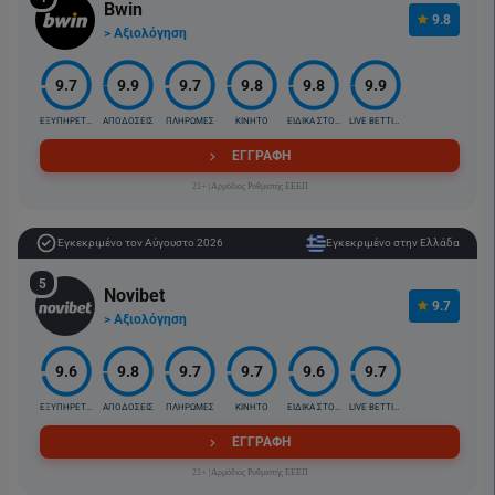
Bwin
9.8
> Αξιολόγηση
9.7
9.9
9.7
9.8
9.8
9.9
ΕΞΥΠΗΡΕΤΗΣΗ
ΑΠΟΔΟΣΕΙΣ
ΠΛΗΡΩΜΕΣ
ΚΙΝΗΤΟ
ΕΙΔΙΚΑ ΣΤΟΙΧ.
LIVE BETTING
ΕΓΓΡΑΦΗ
21+ |Αρμόδιος Ρυθμιστής ΕΕΕΠ
Εγκεκριμένο τον Αύγουστο 2026
Εγκεκριμένο στην Ελλάδα
5
Novibet
9.7
> Αξιολόγηση
9.6
9.8
9.7
9.7
9.6
9.7
ΕΞΥΠΗΡΕΤΗΣΗ
ΑΠΟΔΟΣΕΙΣ
ΠΛΗΡΩΜΕΣ
ΚΙΝΗΤΟ
ΕΙΔΙΚΑ ΣΤΟΙΧ.
LIVE BETTING
ΕΓΓΡΑΦΗ
21+ |Αρμόδιος Ρυθμιστής ΕΕΕΠ