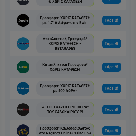
☀️ ΧΩΡΙΣ ΚΑΤΑΘΕΣΗ
Προσφορά* ΧΩΡΙΣ ΚΑΤΑΘΕΣΗ
Πάρε
🎁
με 1.710 Δώρα* στην Bwin
Αποκλειστική Προσφορά*
ΧΩΡΙΣ ΚΑΤΑΘΕΣΗ –
Πάρε
🎁
BETARADES
Καταπληκτική Προσφορά*
Πάρε
🎁
ΧΩΡΙΣ ΚΑΤΑΘΕΣΗ!
Προσφορά* ΧΩΡΙΣ ΚΑΤΑΘΕΣΗ
Πάρε
🎁
με 500 ΔΩΡΑ*
☀️ Η ΠΙΟ ΚΑΥΤΗ ΠΡΟΣΦΟΡΑ*
Πάρε
🎁
ΤΟΥ ΚΑΛΟΚΑΙΡΙΟΥ 🎁
Προσφορά* Καλωσορίσματος
Πάρε
🎁
στο Regency Online Casino Live