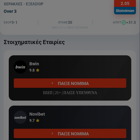
2.05
ΧΕΡΑΚΛΕΣ - ΕΞΕΛΣΙΟΡ
Over 3
3-1
30
+31.5
ΣΚΟΡ
STAKE
ΑΠΟΤ
ΕΕΕΠ | 21+ | ΠΑΙΞΕ ΥΠΕΥΘΥΝΑ
Στοιχηματικές Εταιρίες
Bwin
9.8
ΠΑΙΞΕ ΝΟΜΙΜΑ
ΕΕΕΠ | 21+ | ΠΑΙΞΕ ΥΠΕΥΘΥΝΑ
Novibet
9.7
ΠΑΙΞΕ ΝΟΜΙΜΑ