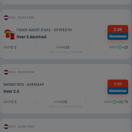
ΟΛΛ
06/04 15:30
2.00
ΓΚΟΟΥ ΑΧΕΝΤ ΙΓΚΛΣ - ΟΥΤΡΕΧΤΗ
Over 3 Ασιατικό
2-2
25
+25
ΣΚΟΡ
STAKE
ΑΠΟΤ
ΕΕΕΠ | 21+ | ΠΑΙΞΕ ΥΠΕΥΘΥΝΑ
ΟΛΛ
29/03 22:00
1.91
ΝΑΪΜΕΓΚΕΝ - ΑΛΚΜΑΑΡ
Over 2.5
3-3
25
+22.75
ΣΚΟΡ
STAKE
ΑΠΟΤ
ΕΕΕΠ | 21+ | ΠΑΙΞΕ ΥΠΕΥΘΥΝΑ
ΟΛΛ
23/02 15:30