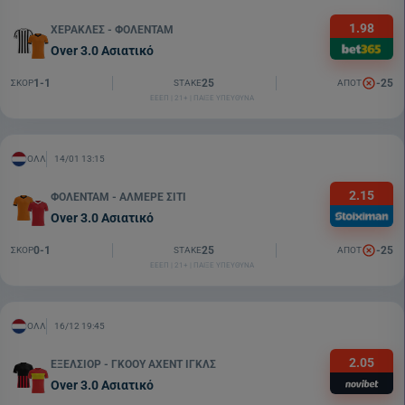
1.98
ΧΕΡΑΚΛΕΣ - ΦΟΛΕΝΤΑΜ
Over 3.0 Ασιατικό
1-1
25
-25
ΣΚΟΡ
STAKE
ΑΠΟΤ
ΕΕΕΠ | 21+ | ΠΑΙΞΕ ΥΠΕΥΘΥΝΑ
ΟΛΛ
14/01 13:15
2.15
ΦΟΛΕΝΤΑΜ - ΑΛΜΕΡΕ ΣΙΤΙ
Over 3.0 Ασιατικό
0-1
25
-25
ΣΚΟΡ
STAKE
ΑΠΟΤ
ΕΕΕΠ | 21+ | ΠΑΙΞΕ ΥΠΕΥΘΥΝΑ
ΟΛΛ
16/12 19:45
2.05
ΕΞΕΛΣΙΟΡ - ΓΚΟΟΥ ΑΧΕΝΤ ΙΓΚΛΣ
Over 3.0 Ασιατικό