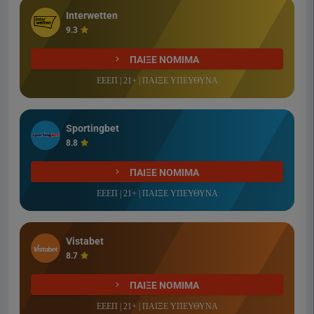
Interwetten
9.3
ΠΑΙΞΕ ΝΟΜΙΜΑ
ΕΕΕΠ | 21+ | ΠΑΙΞΕ ΥΠΕΥΘΥΝΑ
Sportingbet
8.8
ΠΑΙΞΕ ΝΟΜΙΜΑ
ΕΕΕΠ | 21+ | ΠΑΙΞΕ ΥΠΕΥΘΥΝΑ
Vistabet
8.7
ΠΑΙΞΕ ΝΟΜΙΜΑ
ΕΕΕΠ | 21+ | ΠΑΙΞΕ ΥΠΕΥΘΥΝΑ