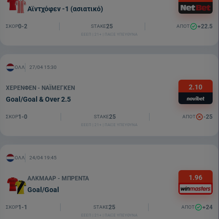
Αϊντχόφεν -1 (ασιατικό)
0-2
25
+22.5
ΣΚΟΡ
STAKE
ΑΠΟΤ
ΕΕΕΠ | 21+ | ΠΑΙΞΕ ΥΠΕΥΘΥΝΑ
ΟΛΛ
27/04 15:30
2.10
ΧΕΡΕΝΦΕΝ - ΝΑΪΜΕΓΚΕΝ
Goal/Goal & Over 2.5
1-0
25
-25
ΣΚΟΡ
STAKE
ΑΠΟΤ
ΕΕΕΠ | 21+ | ΠΑΙΞΕ ΥΠΕΥΘΥΝΑ
ΟΛΛ
24/04 19:45
1.96
ΑΛΚΜΑΑΡ - ΜΠΡΕΝΤΑ
Goal/Goal
1-1
25
+24
ΣΚΟΡ
STAKE
ΑΠΟΤ
ΕΕΕΠ | 21+ | ΠΑΙΞΕ ΥΠΕΥΘΥΝΑ