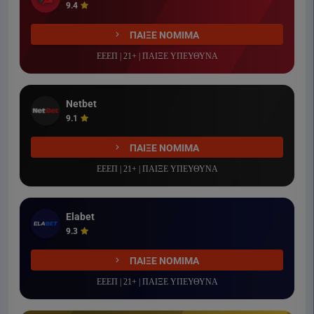
9.4
ΠΑΙΞΕ ΝΟΜΙΜΑ
ΕΕΕΠ | 21+ | ΠΑΙΞΕ ΥΠΕΥΘΥΝΑ
Netbet
9.1
ΠΑΙΞΕ ΝΟΜΙΜΑ
ΕΕΕΠ | 21+ | ΠΑΙΞΕ ΥΠΕΥΘΥΝΑ
Elabet
9.3
ΠΑΙΞΕ ΝΟΜΙΜΑ
ΕΕΕΠ | 21+ | ΠΑΙΞΕ ΥΠΕΥΘΥΝΑ