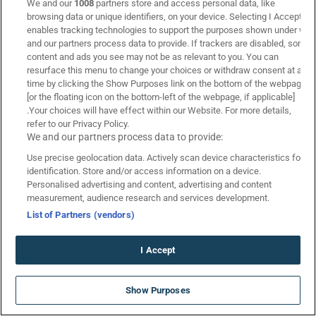
We and our
1008
partners store and access personal data, like
browsing data or unique identifiers, on your device. Selecting I Accept
enables tracking technologies to support the purposes shown under we
and our partners process data to provide. If trackers are disabled, some
content and ads you see may not be as relevant to you. You can
Ελληνικές Ομάδες Ευρώπη ☑️ Πρόγραμμα Αγώνων (2026-
resurface this menu to change your choices or withdraw consent at any
2027)
time by clicking the Show Purposes link on the bottom of the webpage
[or the floating icon on the bottom-left of the webpage, if applicable]
.Your choices will have effect within our Website. For more details,
refer to our Privacy Policy.
07/08
Hot
We and our partners process data to provide:
Use precise geolocation data. Actively scan device characteristics for
identification. Store and/or access information on a device.
Ενεργές Προσφορές*
Personalised advertising and content, advertising and content
measurement, audience research and services development.
List of Partners (vendors)
I Accept
Pamestoixima.gr
9.4
Promo Code SUMMER710 για… 710
Show Purposes
Δώρα* ΧΩΡΙΣ ΚΑΤΑΘΕΣΗ
Pamestoixima.gr: 3000+120 δώρα* προσφορά γνωριμίας
*Ισχύουν Όροι & Προϋποθέσεις
ΟΛΑ χωρίς κατάθεση!