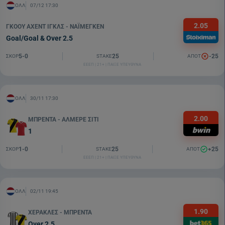
ΟΛΛ
07/12 17:30
2.05
ΓΚΟΟΥ ΑΧΕΝΤ ΙΓΚΛΣ - ΝΑΪΜΕΓΚΕΝ
Goal/Goal & Over 2.5
5-0
25
-25
ΣΚΟΡ
STAKE
ΑΠΟΤ
ΕΕΕΠ | 21+ | ΠΑΙΞΕ ΥΠΕΥΘΥΝΑ
ΟΛΛ
30/11 17:30
2.00
ΜΠΡΕΝΤΑ - ΑΛΜΕΡΕ ΣΙΤΙ
1
1-0
25
+25
ΣΚΟΡ
STAKE
ΑΠΟΤ
ΕΕΕΠ | 21+ | ΠΑΙΞΕ ΥΠΕΥΘΥΝΑ
ΟΛΛ
02/11 19:45
1.90
ΧΕΡΑΚΛΕΣ - ΜΠΡΕΝΤΑ
Over 2.5