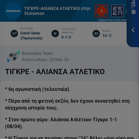
ITH
ΤΙΓΚΡΕ-ΑΛΙΑΝΣΑ ΑΤΛΕΤΙΚΟ στην
Stoiximan
*Ισ
*Ισχύουν Όροι & Προϋποθέσεις
Προ
Διαιτητής
Προϊστορία
Καιρός
David Ojeda
δεκαετίας
14 °C
0-1-0
(Παραγουάη)
ΕΓΓ
Betarades Team
Ανανεώθηκε:
29 Μάι 26
ΤΙΓΚΡΕ - ΑΛΙΑΝΣΑ ΑΤΛΕΤΙΚΟ
* 6η αγωνιστική (τελευταία).
* Πέρα από τη φετινή σεζόν, δεν έχουν συναντηθεί στη
σύγχρονη ιστορία τους.
* Στον πρώτο γύρο: Αλιάνσα Ατλέτικο-Τίγκρε 1-1
(08/04).
* Η Τίγκρε για να περάσει στους “16” θέλει μόνο νίκη και