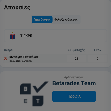
Απουσίες
Γηπεδούχος
Φιλοξενούμενος
ΤΙΓΚΡΕ
Όνομα
Συμμετοχές
Γκολ
Σαντιάγκο Γκονσάλες
28
0
Τραυματίας
( Μέσος)
Αρθρογράφος:
Betarades Team
Προφίλ