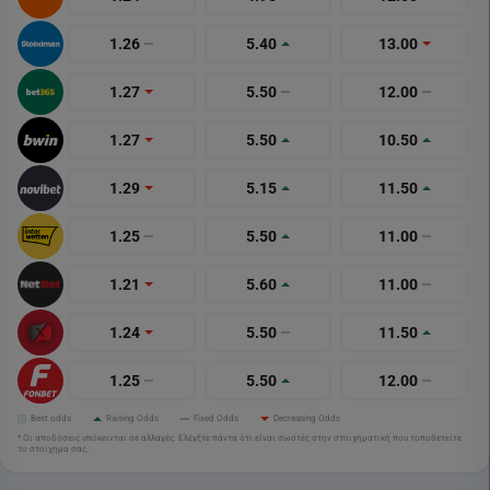
1.26
5.40
13.00
1.27
5.50
12.00
1.27
5.50
10.50
1.29
5.15
11.50
1.25
5.50
11.00
1.21
5.60
11.00
1.24
5.50
11.50
1.25
5.50
12.00
Best odds
Raising Odds
Fixed Odds
Decreasing Odds
* Οι αποδόσεις υπόκεινται σε αλλαγές. Ελέγξτε πάντα ότι είναι σωστές στην στοιχηματική που τοποθετείτε
το στοίχημα σας.