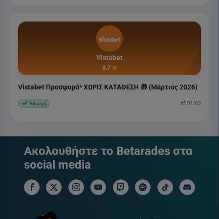
Vistabet
8.7
Vistabet Προσφορά* ΧΩΡΙΣ ΚΑΤΑΘΕΣΗ 🎁 (Μάρτιος 2026)
01/03
Ενεργή
Ακολουθήστε το Betarades στα
social media
facebook social link
x social link
instagram social link
youtube social link
twitch social link
spotify social link
tiktok social link
discord soci