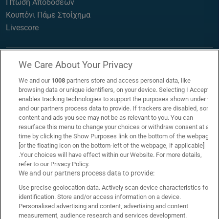
Πτώση Αποδόσεων
Κουπόνι Πάμε Στοίχημα
Livescore
We Care About Your Privacy
We and our
1008
partners store and access personal data, like
browsing data or unique identifiers, on your device. Selecting I Accept
enables tracking technologies to support the purposes shown under we
and our partners process data to provide. If trackers are disabled, some
content and ads you see may not be as relevant to you. You can
resurface this menu to change your choices or withdraw consent at any
time by clicking the Show Purposes link on the bottom of the webpage
[or the floating icon on the bottom-left of the webpage, if applicable]
.Your choices will have effect within our Website. For more details,
refer to our Privacy Policy.
Επικοινωνία
Links
We and our partners process data to provide:
Use precise geolocation data. Actively scan device characteristics for
Όροι Χρήσης
Πολιτική Απορρήτου
identification. Store and/or access information on a device.
Personalised advertising and content, advertising and content
Πολιτική Χρήσης Cookies
Υπεύθυνος Στοιχηματισμός
measurement, audience research and services development.