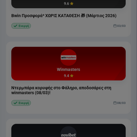
9.6
Bwin Προσφορά* ΧΩΡΙΣ ΚΑΤΑΘΕΣΗ 🎁 (Μάρτιος 2026)
03/03
Ενεργή
Winmasters
9.4
Ντερμπάρα κορυφής στο Φάληρο, αποδοσάρες στη
winmasters (08/03)!
08/03
Ενεργή