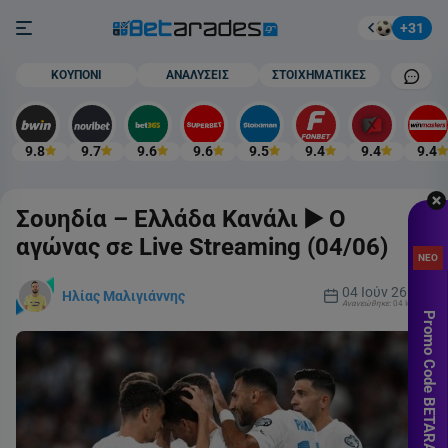
Στοίχημα
Burger button
+31
Mobile cham
ΚΟΥΠΟΝΙ
ΑΝΑΛΥΣΕΙΣ
ΣΤΟΙΧΗΜΑΤΙΚΕΣ
9.8
9.7
9.6
9.6
9.5
9.4
9.4
9.4
Σουηδία – Ελλάδα Κανάλι ▶️ Ο
Απο
Πρ
αγώνας σε Live Streaming (04/06)
ΧΩ
ΝΕΟ
ΚΑ
04 Ιούν 26
Ηλίας Μαλιγιάννης
Ανανεώθηκε:
04 Ιούν 26
Βάζ
Promo Code BETARADES 🎁
Co
BE
Εγγ
στη
ΜΟ