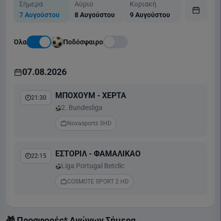
Σήμερα
Αύριο
Κυριακή
Δευτέρα
7 Αυγούστου
8 Αυγούστου
9 Αυγούστου
10 Αυγούσ
Όλα
Ποδόσφαιρο
07.08.2026
ΜΠΟΧΟΥΜ - ΧΕΡΤΑ
21:30
2. Bundesliga
Novasports 3HD
ΕΣΤΟΡΙΛ - ΦΑΜΑΛΙΚΑΟ
22:15
Liga Portugal Betclic
COSMOTE SPORT 2 HD
🎁 Προσφορές* Αγώνων Σήμερα