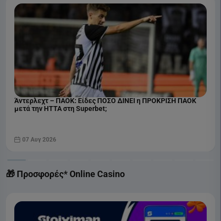
Άντερλεχτ – ΠΑΟΚ: Είδες ΠΟΣΟ ΔΙΝΕΙ η ΠΡΟΚΡΙΣΗ ΠΑΟΚ
μετά την ΗΤΤΑ στη Superbet;
07 Αυγ 2026
🎁 Προσφορές* Online Casino