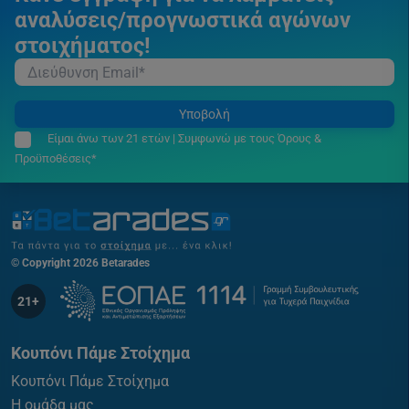
αναλύσεις/προγνωστικά αγώνων
στοιχήματος!
Υποβολή
Είμαι άνω των 21 ετών | Συμφωνώ με τους Όρους &
Προϋποθέσεις*
© Copyright 2026 Betarades
21+
Κουπόνι Πάμε Στοίχημα
Κουπόνι Πάμε Στοίχημα
Η ομάδα μας