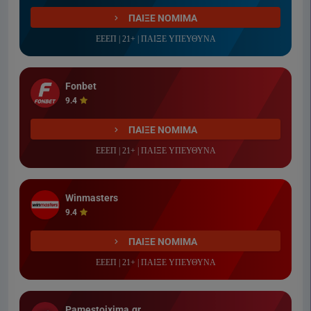
ΠΑΙΞΕ ΝΟΜΙΜΑ
ΕΕΕΠ | 21+ | ΠΑΙΞΕ ΥΠΕΥΘΥΝΑ
Fonbet
9.4
ΠΑΙΞΕ ΝΟΜΙΜΑ
ΕΕΕΠ | 21+ | ΠΑΙΞΕ ΥΠΕΥΘΥΝΑ
Winmasters
9.4
ΠΑΙΞΕ ΝΟΜΙΜΑ
ΕΕΕΠ | 21+ | ΠΑΙΞΕ ΥΠΕΥΘΥΝΑ
Pamestoixima.gr