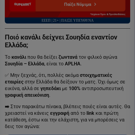
Παίξε Νόμιμα
*Ισχύουν Όροι & Προϋποθέσεις
ΕΕΕΠ | 21+ | ΠΑΙΞΕ ΥΠΕΥΘΥΝΑ
Ποιό κανάλι δείχνει Σουηδία εναντίον
Ελλάδα;
Το
κανάλι
που θα δείξει
ζωντανά
τον φιλικό αγώνα
Σουηδία – Ελλάδα
, είναι το
APLHA
.
✅ Μην ξεχνάς, ότι, πολλές ακόμα
στοιχηματικές
εταιρίες
στην Ελλάδα θα δείξουν το ματς. Όχι όμως σε
εικόνα, αλλά σε
γηπεδάκι
με
100%
αντιπροσωπευτική
γραφική
απεικόνιση
.
➡️
Στον παρακάτω πίνακα, βλέπεις ποιές είναι αυτές. Θα
χρειαστεί να κάνεις
εγγραφή
από το
link
και πρώτη
κατάθεση, έστω και την ελάχιστη, για να μπορέσεις να
δεις τον αγώνα: