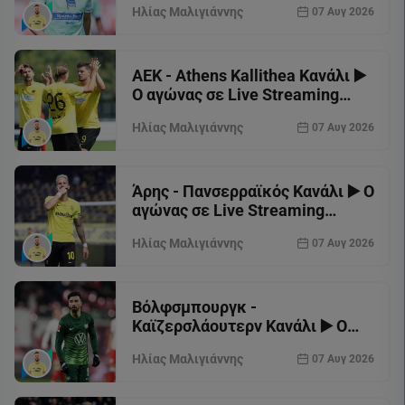
Ηλίας Μαλιγιάννης
07 Αυγ 2026
ΑΕΚ - Athens Kallithea Κανάλι ▶️
Ο αγώνας σε Live Streaming
(08/08)
Ηλίας Μαλιγιάννης
07 Αυγ 2026
Άρης - Πανσερραϊκός Κανάλι ▶️ Ο
αγώνας σε Live Streaming
(08/08)
Ηλίας Μαλιγιάννης
07 Αυγ 2026
Βόλφσμπουργκ -
Καϊζερσλάουτερν Κανάλι ▶️ Ο
αγώνας σε Live Streaming
Ηλίας Μαλιγιάννης
07 Αυγ 2026
(08/08)