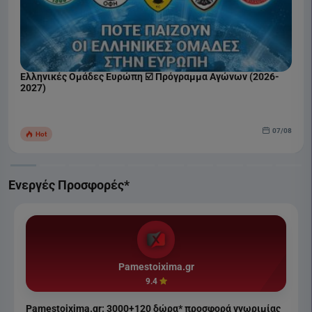
Ελληνικές Ομάδες Ευρώπη ☑️ Πρόγραμμα Αγώνων (2026-
2027)
07/08
Hot
Ενεργές Προσφορές*
Pamestoixima.gr
9.4
Pamestoixima.gr: 3000+120 δώρα* προσφορά γνωριμίας