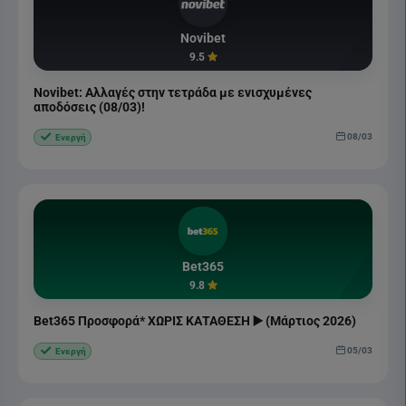
Novibet
9.5
Novibet: Αλλαγές στην τετράδα με ενισχυμένες
αποδόσεις (08/03)!
08/03
Ενεργή
Bet365
9.8
Bet365 Προσφορά* ΧΩΡΙΣ ΚΑΤΑΘΕΣΗ ▶️ (Μάρτιος 2026)
05/03
Ενεργή