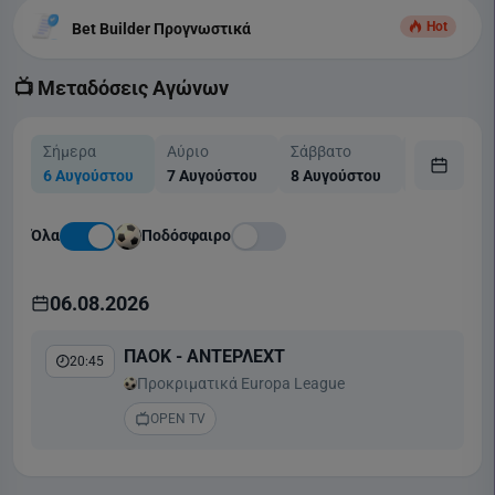
Hot
Bet Builder Προγνωστικά
📺 Μεταδόσεις Αγώνων
Σήμερα
Αύριο
Σάββατο
Κυριακή
6 Αυγούστου
7 Αυγούστου
8 Αυγούστου
9 Αυγούστ
Όλα
Ποδόσφαιρο
06.08.2026
ΠΑΟΚ - ΑΝΤΕΡΛΕΧΤ
20:45
Προκριματικά Europa League
OPEN TV