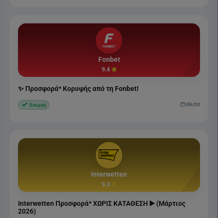
Fonbet
9.4
✨ Προσφορά* Κορυφής από τη Fonbet!
06/03
Ενεργή
Interwetten
9.3
Interwetten Προσφορά* ΧΩΡΙΣ ΚΑΤΑΘΕΣΗ ▶️ (Μάρτιος
2026)