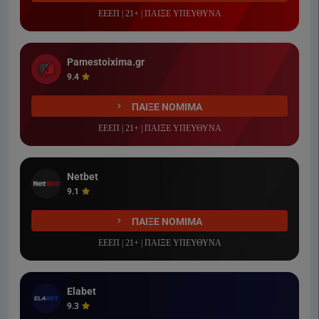
ΕΕΕΠ | 21+ | ΠΑΙΞΕ ΥΠΕΥΘΥΝΑ
Pamestoixima.gr
9.4
ΠΑΙΞΕ ΝΟΜΙΜΑ
ΕΕΕΠ | 21+ | ΠΑΙΞΕ ΥΠΕΥΘΥΝΑ
Netbet
9.1
ΠΑΙΞΕ ΝΟΜΙΜΑ
ΕΕΕΠ | 21+ | ΠΑΙΞΕ ΥΠΕΥΘΥΝΑ
Elabet
9.3