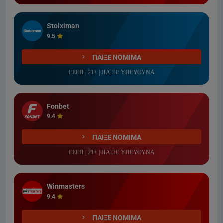
Stoiximan
9.5
ΠΑΙΞΕ ΝΟΜΙΜΑ
ΕΕΕΠ | 21+ | ΠΑΙΞΕ ΥΠΕΥΘΥΝΑ
Fonbet
9.4
ΠΑΙΞΕ ΝΟΜΙΜΑ
ΕΕΕΠ | 21+ | ΠΑΙΞΕ ΥΠΕΥΘΥΝΑ
Winmasters
9.4
ΠΑΙΞΕ ΝΟΜΙΜΑ