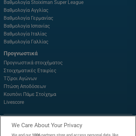
Βαθμολογία Stoiximan Super League
Βαθμολογία Αγγλίας
Βαθμολογία Γερμανίας
Βαθμολογία Ισπανίας
Βαθμολογία Ιταλίας
Βαθμολογία Γαλλίας
Προγνωστικά
Προγνωστικά στοιχήματος
Στοιχηματικές Εταιρίες
Τζίροι Αγώνων
Πτώση Αποδόσεων
Κουπόνι Πάμε Στοίχημα
Livescore
We Care About Your Privacy
We and our
1006
partners store and access personal data, like