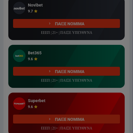
Novibet
9.7
ΠΑΙΞΕ ΝΟΜΙΜΑ
ΕΕΕΠ | 21+ | ΠΑΙΞΕ ΥΠΕΥΘΥΝΑ
Bet365
9.6
ΠΑΙΞΕ ΝΟΜΙΜΑ
ΕΕΕΠ | 21+ | ΠΑΙΞΕ ΥΠΕΥΘΥΝΑ
Superbet
9.6
ΠΑΙΞΕ ΝΟΜΙΜΑ
ΕΕΕΠ | 21+ | ΠΑΙΞΕ ΥΠΕΥΘΥΝΑ