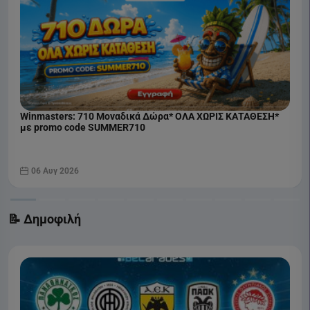
Winmasters: 710 Μοναδικά Δώρα* ΟΛΑ ΧΩΡΙΣ ΚΑΤΑΘΕΣΗ*
με promo code SUMMER710
06 Αυγ 2026
📝 Δημοφιλή