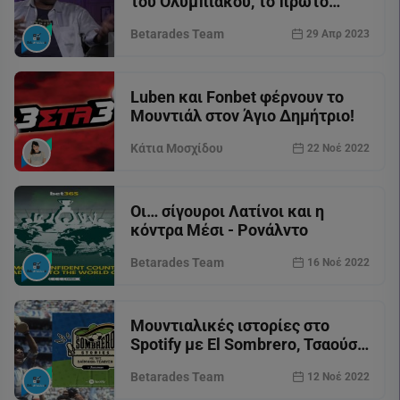
του Ολυμπιακού, το πρώτο
πράγμα που σκέφτομαι από την
Betarades Team
29 Απρ 2023
Ελλάδα”
Luben και Fonbet φέρνουν το
Μουντιάλ στον Άγιο Δημήτριο!
Κάτια Μοσχίδου
22 Νοέ 2022
Οι… σίγουροι Λατίνοι και η
κόντρα Μέσι - Ρονάλντο
Betarades Team
16 Νοέ 2022
Μουντιαλικές ιστορίες στο
Spotify με El Sombrero, Τσαούση
& Βαϊμάκη!
Betarades Team
12 Νοέ 2022