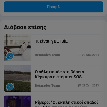
Προφίλ
Διάβασε επίσης
Τι είναι η BETSiE
Betarades Team
02 Φεβ 2024
Ο αθλητισμός στη βόρεια
Κέρκυρα εκπέμπει SOS
Betarades Team
29 Σεπ 2023
Ρίβερς: “Οι εκπληκτικοί οπαδοί