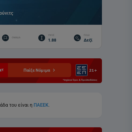
ούνιτς
ΥΨΟΣ
ΠΟΔΙ
ΟΜΑΔΑ
1.88
Δεξί
Παίξε Νόμιμα
*Ισχύουν Όροι & Προϋποθέσεις
άδα του είναι η
ΠΑΕΕΚ
.