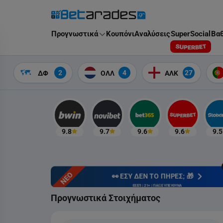
Στοίχημα
Προγνωστικά
Κουπόνι
Αναλύσεις
SuperSocial
Βαθ
2
4
27
ΔΦ
ΟΛΛ
ΑΛΚ
9.8
9.7
9.6
9.6
9.5
ΝΕΟ
👀 ΕΣΥ ΔΕΝ ΤΟ ΠΗΡΕΣ; 🎁
ΕΕΕΠ | 21+ | ΠΑΙΞΕ ΥΠΕΥΘΥΝΑ
Προγνωστικά Στοιχήματος