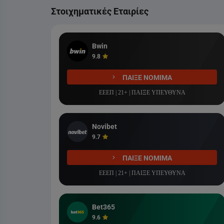
22:30
ΣΠΟΡΤΙΝΓΚ
Στοιχηματικές Εταιρίες
Liga Portugal Betclic
COSMOTE SPORT 2 HD
Bwin
9.8
ΠΑΙΞΕ ΝΟΜΙΜΑ
ΕΕΕΠ | 21+ | ΠΑΙΞΕ ΥΠΕΥΘΥΝΑ
Novibet
9.7
ΠΑΙΞΕ ΝΟΜΙΜΑ
ΕΕΕΠ | 21+ | ΠΑΙΞΕ ΥΠΕΥΘΥΝΑ
Bet365
9.6