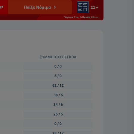
Παίξε Νόμιμα
*Ισχύουν Όροι & Προϋποθέσεις
Σάββατο
15 Αυγούστου
ΣΥΜΜΕΤΟΧΕΣ / ΓΚΟΛ
0 / 0
5 / 0
62 / 12
38 / 5
34 / 6
25 / 5
0 / 0
28 / 17