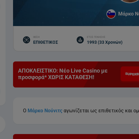
Μάρκο Ν
ΘΕΣΗ
ΕΤΟΣ ΓΕΝΗΣΗΣ
ΕΠΙΘΕΤΙΚΟΣ
1993 (33 Χρονών)
ΑΠΟΚΛΕΙΣΤΙΚΟ: Νέο Live Casino με
προσφορά* ΧΩΡΙΣ ΚΑΤΑΘΕΣΗ!
O
Μάρκο Νούνιτς
αγωνίζεται ως επιθετικός και ομ