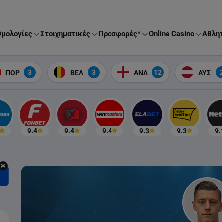
μολογίες
Στοιχηματικές
Προσφορές*
Online Casino
Αθλητ
3
3
12
ΠΟΡ
ΒΕΛ
ΑΝΛ
ΑΥΣ
9.4
9.4
9.4
9.3
9.3
9.