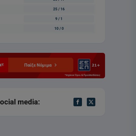
25 / 16
9 / 1
10 / 0
Παίξε Νόμιμα
*Ισχύουν Όροι & Προϋποθέσεις
ocial media: