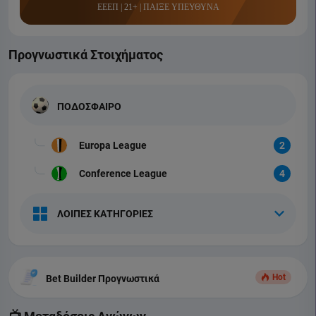
ΕΕΕΠ | 21+ | ΠΑΙΞΕ ΥΠΕΥΘΥΝΑ
Προγνωστικά Στοιχήματος
ΠΟΔΟΣΦΑΙΡΟ
Europa League
2
Conference League
4
ΛΟΙΠΕΣ ΚΑΤΗΓΟΡΙΕΣ
Hot
Bet Builder Προγνωστικά