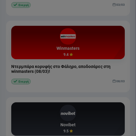
03/03
Ενεργή
Winmasters
9.4
Ντερμπάρα κορυφής στο Φάληρο, αποδοσάρες στη
winmasters (08/03)!
08/03
Ενεργή
Novibet
9.5