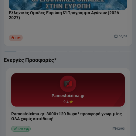
Ελληνικές Ομάδες Ευρώπη ☑️ Πρόγραμμα Αγώνων (2026-
2027)
06/08
Hot
Ενεργές Προσφορές*
Pamestoixima.gr
9.4
Pamestoixima.gr: 3000+120 δώρα* προσφορά γνωριμίας
ΟΛΑ χωρίς κατάθεση!
02/03
Ενεργή