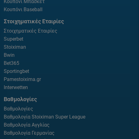
Κουπόνι Μπάσκετ
Κουπόνι Baseball
Στοιχηματικές Εταιρίες
Στοιχηματικές Εταιρίες
Superbet
Stoiximan
Bwin
Bet365
Sportingbet
Pamestoixima.gr
Interwetten
Βαθμολογίες
Βαθμολογίες
Βαθμολογία Stoiximan Super League
Βαθμολογία Αγγλίας
Βαθμολογία Γερμανίας