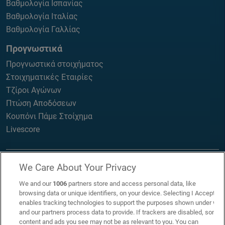
Βαθμολογία Ισπανίας
Βαθμολογία Ιταλίας
Βαθμολογία Γαλλίας
Προγνωστικά
Προγνωστικά στοιχήματος
Στοιχηματικές Εταιρίες
Τζίροι Αγώνων
Πτώση Αποδόσεων
Κουπόνι Πάμε Στοίχημα
Livescore
We Care About Your Privacy
We and our
1006
partners store and access personal data, like
browsing data or unique identifiers, on your device. Selecting I Accept
enables tracking technologies to support the purposes shown under we
and our partners process data to provide. If trackers are disabled, some
content and ads you see may not be as relevant to you. You can