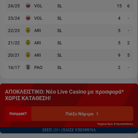
24/25
VOL
SL
15
6
23/24
VOL
SL
4
-
22/23
ARI
SL
5
-
21/22
ARI
SL
5
2
20/21
ARI
SL
9
5
16/17
PAO
SL
2
-
ΑΠΟΚΛΕΙΣΤΙΚΟ: Νέο Live Casino με προσφορά*
ΧΩΡΙΣ ΚΑΤΑΘΕΣΗ!
Παίξε Νόμιμα
*Ισχύουν Όροι & Προϋποθέσεις
ΕΕΕΠ | 21+ | ΠΑΙΞΕ ΥΠΕΥΘΥΝΑ