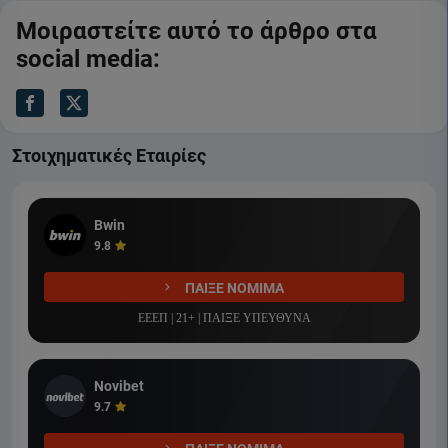
Μοιραστείτε αυτό το άρθρο στα
social media:
Στοιχηματικές Εταιρίες
Bwin
9.8
ΠΑΙΞΕ ΝΟΜΙΜΑ
ΕΕΕΠ | 21+ | ΠΑΙΞΕ ΥΠΕΥΘΥΝΑ
Novibet
9.7