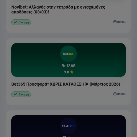
Novibet: Αλλαγές στην τετράδα με ενισχυμένες
αποδόσεις (08/03)!
08/03
Ενεργή
Bet365
9.8
Bet365 Προσφορά* ΧΩΡΙΣ ΚΑΤΑΘΕΣΗ ▶️ (Μάρτιος 2026)
05/03
Ενεργή