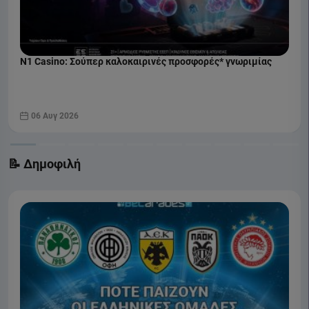
N1 Casino: Σούπερ καλοκαιρινές προσφορές* γνωριμίας
06 Αυγ 2026
📝 Δημοφιλή