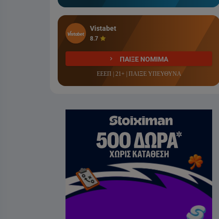
Vistabet
8.7
ΠΑΙΞΕ ΝΟΜΙΜΑ
ΕΕΕΠ | 21+ | ΠΑΙΞΕ ΥΠΕΥΘΥΝΑ