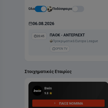
Όλα
Ποδόσφαιρο
06.08.2026
ΠΑΟΚ - ΑΝΤΕΡΛΕΧΤ
20:45
Προκριματικά Europa League
OPEN TV
Στοιχηματικές Εταιρίες
Bwin
9.8
ΠΑΙΞΕ ΝΟΜΙΜΑ