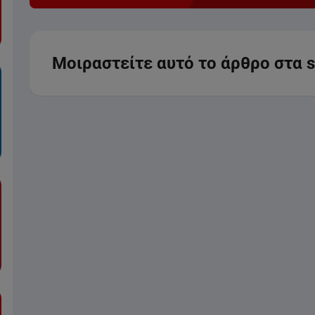
Μοιραστείτε αυτό το άρθρο στα s