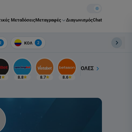
Theme toggle
ικές Μεταδόσεις
Μεταγραφές
Διαγωνισμός
Chat
2
2
ΚΟΛ
ΟΛΕΣ
1
8.8
8.7
8.6