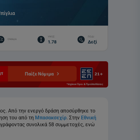
πίγλια
ΥΨΟΣ
ΠΟΔΙ
ΟΜΑΔΑ
1.78
Δεξί
Παίξε Νόμιμα
*Ισχύουν Όροι & Προϋποθέσεις
ος. Από την ενεργό δράση αποσύρθηκε το
ρηση του από τη
Μπασακσεχίρ
. Στην
Εθνική
αγράφοντας συνολικά 58 συμμετοχές, ενώ