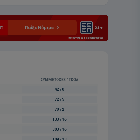
Παίξε Νόμιμα
*Ισχύουν Όροι & Προϋποθέσεις
ΣΥΜΜΕΤΟΧΕΣ / ΓΚΟΛ
42 / 0
72 / 5
70 / 2
133 / 16
303 / 16
109 / 13