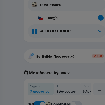
ΠΟΔΟΣΦΑΙΡΟ
Τσεχία
1
ΛΟΙΠΕΣ ΚΑΤΗΓΟΡΙΕΣ
Hot
Bet Builder Προγνωστικά
📺 Μεταδόσεις Αγώνων
Σήμερα
Αύριο
Κυριακή
7 Αυγούστου
8 Αυγούστου
9 Αυγούστου
Όλα
Ποδόσφαιρο