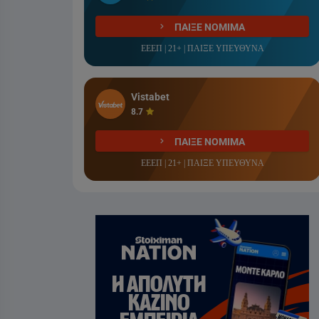
ΠΑΙΞΕ ΝΟΜΙΜΑ
ΕΕΕΠ | 21+ | ΠΑΙΞΕ ΥΠΕΥΘΥΝΑ
Vistabet
8.7
ΠΑΙΞΕ ΝΟΜΙΜΑ
ΕΕΕΠ | 21+ | ΠΑΙΞΕ ΥΠΕΥΘΥΝΑ