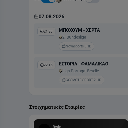
07.08.2026
ΜΠΟΧΟΥΜ - ΧΕΡΤΑ
21:30
2. Bundesliga
Novasports 3HD
ΕΣΤΟΡΙΛ - ΦΑΜΑΛΙΚΑΟ
22:15
Liga Portugal Betclic
COSMOTE SPORT 2 HD
Στοιχηματικές Εταιρίες
Bwin