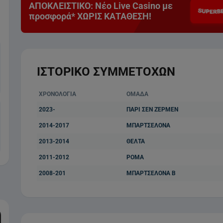
ΑΠΟΚΛΕΙΣΤΙΚΟ: Νέο Live Casino με
προσφορά* ΧΩΡΙΣ ΚΑΤΑΘΕΣΗ!
ΙΣΤΟΡΙΚΟ ΣΥΜΜΕΤΟΧΩΝ
ΧΡΟΝΟΛΟΓΙΑ
ΟΜΑΔΑ
2023-
ΠΑΡΙ ΣΕΝ ΖΕΡΜΕΝ
2014-2017
ΜΠΑΡΤΣΕΛΟΝΑ
2013-2014
ΘΕΛΤΑ
2011-2012
ΡΟΜΑ
2008-201
ΜΠΑΡΤΣΕΛΟΝΑ Β