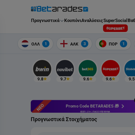
Στοίχημα
Προγνωστικά
Κουπόνι
Αναλύσεις
SuperSocial
Βαθ
1
3
1
ΟΛΛ
ΑΛΚ
ΠΟΡ
9.8
9.7
9.6
9.6
9.5
ΝΕΟ
Promo Code BETARADES 🎁
ΕΕΕΠ | 21+ | ΠΑΙΞΕ ΥΠΕΥΘΥΝΑ
Προγνωστικά Στοιχήματος