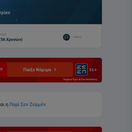
νρίκε
ΝΗΣΗΣ
ΟΜΑΔΑ
(56 Χρονών)
Παίξε Νόμιμα
*Ισχύουν Όροι & Προϋποθέσεις
ναι η
Παρί Σεν Ζερμέν
.
Παρασκευή
14 Αυγούστου