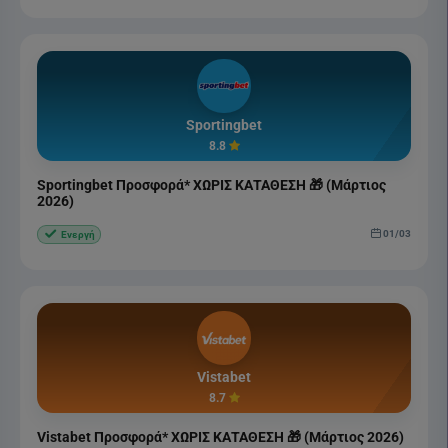
Sportingbet
8.8
Sportingbet Προσφορά* ΧΩΡΙΣ ΚΑΤΑΘΕΣΗ 🎁 (Μάρτιος
2026)
01/03
Ενεργή
Vistabet
8.7
Vistabet Προσφορά* ΧΩΡΙΣ ΚΑΤΑΘΕΣΗ 🎁 (Μάρτιος 2026)