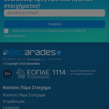
στοιχήματος!
Υποβολή
Είμαι άνω των 21 ετών | Συμφωνώ με τους Όρους &
Προϋποθέσεις*
© Copyright 2026 Betarades
21+
Κουπόνι Πάμε Στοίχημα
Κουπόνι Πάμε Στοίχημα
Η ομάδα μας
Livescore