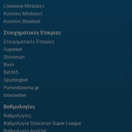
Livescore Μπάσκετ
Κουπόνι Μπάσκετ
Κουπόνι Baseball
Στοιχηματικές Εταιρίες
Στοιχηματικές Εταιρίες
Superbet
Stoiximan
Bwin
Bet365
Sportingbet
Pamestoixima.gr
Interwetten
Βαθμολογίες
Βαθμολογίες
Βαθμολογία Stoiximan Super League
Βαθμολογία Αγγλίας