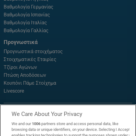
Βαθμολογία Γερμανίας
Βαθμολογία Ισπανίας
Βαθμολογία Ιταλίας
Βαθμολογία Γαλλίας
Προγνωστικά
Προγνωστικά στοιχήματος
Στοιχηματικές Εταιρίες
Τζίροι Αγώνων
Πτώση Αποδόσεων
Κουπόνι Πάμε Στοίχημα
Livescore
We Care About Your Privacy
We and our
1006
partners store and access personal data, like
browsing data or unique identifiers, on your device. Selecting I Accept
enables tracking technologies to support the purposes shown under we