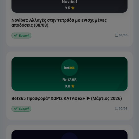
Novibet
9.5
Novibet: Αλλαγές στην τετράδα με ενισχυμένες
αποδόσεις (08/03)!
08/03
Ενεργή
Bet365
9.8
Bet365 Προσφορά* ΧΩΡΙΣ ΚΑΤΑΘΕΣΗ ▶️ (Μάρτιος 2026)
05/03
Ενεργή