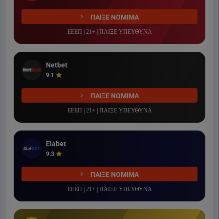
ΠΑΙΞΕ ΝΟΜΙΜΑ
ΕΕΕΠ | 21+ | ΠΑΙΞΕ ΥΠΕΥΘΥΝΑ
Netbet
9.1
ΠΑΙΞΕ ΝΟΜΙΜΑ
ΕΕΕΠ | 21+ | ΠΑΙΞΕ ΥΠΕΥΘΥΝΑ
Elabet
9.3
ΠΑΙΞΕ ΝΟΜΙΜΑ
ΕΕΕΠ | 21+ | ΠΑΙΞΕ ΥΠΕΥΘΥΝΑ