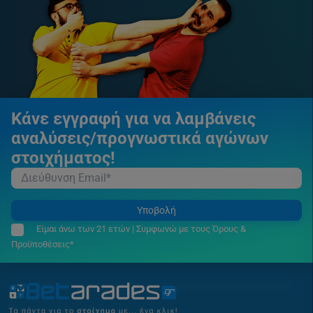
Κάνε εγγραφή για να λαμβάνεις
αναλύσεις/προγνωστικά αγώνων
στοιχήματος!
Υποβολή
Είμαι άνω των 21 ετών | Συμφωνώ με τους Όρους &
Προϋποθέσεις*