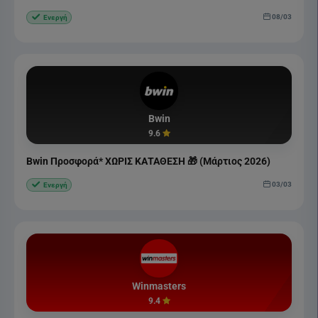
08/03
Ενεργή
Bwin
9.6
Bwin Προσφορά* ΧΩΡΙΣ ΚΑΤΑΘΕΣΗ 🎁 (Μάρτιος 2026)
03/03
Ενεργή
Winmasters
9.4