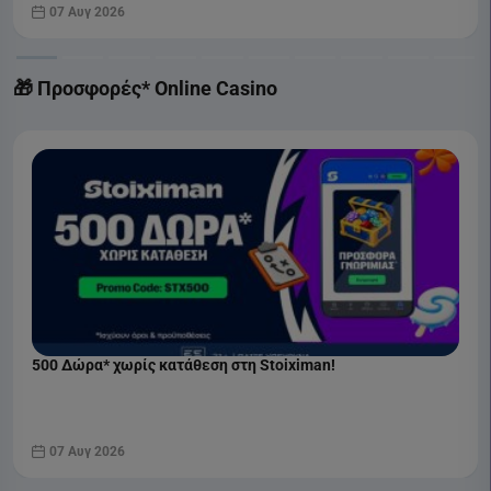
07 Αυγ 2026
🎁 Προσφορές* Online Casino
500 Δώρα* χωρίς κατάθεση στη Stoiximan!
07 Αυγ 2026