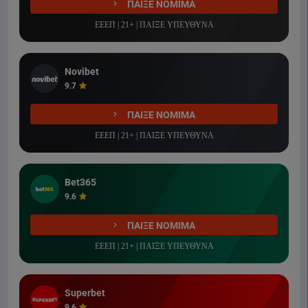
ΠΑΙΞΕ ΝΟΜΙΜΑ
ΕΕΕΠ | 21+ | ΠΑΙΞΕ ΥΠΕΥΘΥΝΑ
Novibet
9.7
ΠΑΙΞΕ ΝΟΜΙΜΑ
ΕΕΕΠ | 21+ | ΠΑΙΞΕ ΥΠΕΥΘΥΝΑ
Bet365
9.6
ΠΑΙΞΕ ΝΟΜΙΜΑ
ΕΕΕΠ | 21+ | ΠΑΙΞΕ ΥΠΕΥΘΥΝΑ
Superbet
9.6