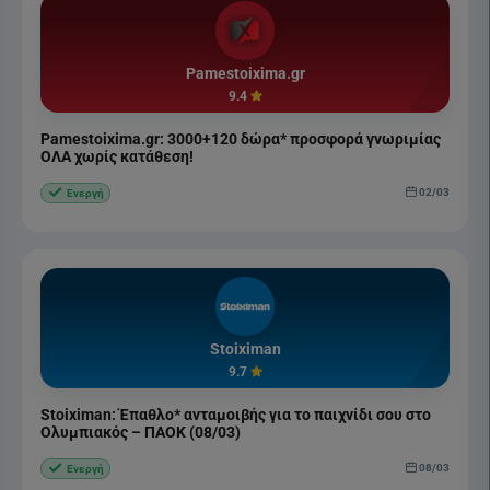
Pamestoixima.gr
9.4
Pamestoixima.gr: 3000+120 δώρα* προσφορά γνωριμίας
ΟΛΑ χωρίς κατάθεση!
02/03
Ενεργή
Stoiximan
9.7
Stoiximan: Έπαθλο* ανταμοιβής για το παιχνίδι σου στο
Ολυμπιακός – ΠΑΟΚ (08/03)
08/03
Ενεργή