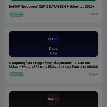
Bet365 Προσφορά* ΧΩΡΙΣ ΚΑΤΑΘΕΣΗ ▶️ (Μάρτιος 2026)
05/03
Ενεργή
Elabet
9.3
Η Κυριακή έχει ντερμπάρες Ολυμπιακός – ΠΑΟΚ και
Μίλαν – Ίντερ, αλλά στην Elabet δεν έχει Γκανιότα (08/03)
08/03
Ενεργή