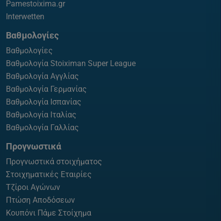
Pamestoixima.gr
Interwetten
Βαθμολογίες
Βαθμολογίες
Βαθμολογία Stoiximan Super League
Βαθμολογία Αγγλίας
Βαθμολογία Γερμανίας
Βαθμολογία Ισπανίας
Βαθμολογία Ιταλίας
Βαθμολογία Γαλλίας
Προγνωστικά
Προγνωστικά στοιχήματος
Στοιχηματικές Εταιρίες
Τζίροι Αγώνων
Πτώση Αποδόσεων
Κουπόνι Πάμε Στοίχημα