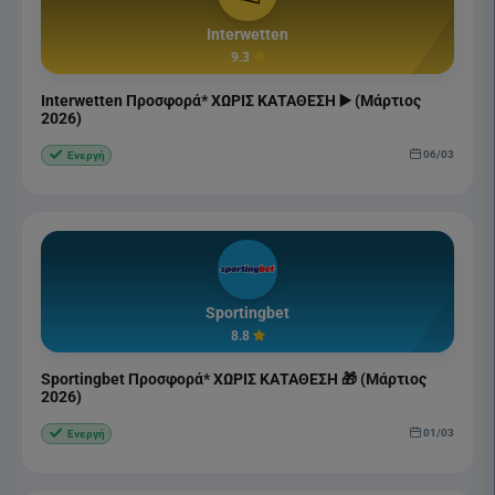
Interwetten
9.3
Interwetten Προσφορά* ΧΩΡΙΣ ΚΑΤΑΘΕΣΗ ▶️ (Μάρτιος
2026)
06/03
Ενεργή
Sportingbet
8.8
Sportingbet Προσφορά* ΧΩΡΙΣ ΚΑΤΑΘΕΣΗ 🎁 (Μάρτιος
2026)
01/03
Ενεργή