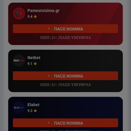
Pamestoixima.gr
9.4
ΠΑΙΞΕ ΝΟΜΙΜΑ
ΕΕΕΠ | 21+ | ΠΑΙΞΕ ΥΠΕΥΘΥΝΑ
Netbet
9.1
ΠΑΙΞΕ ΝΟΜΙΜΑ
ΕΕΕΠ | 21+ | ΠΑΙΞΕ ΥΠΕΥΘΥΝΑ
Elabet
9.3
ΠΑΙΞΕ ΝΟΜΙΜΑ