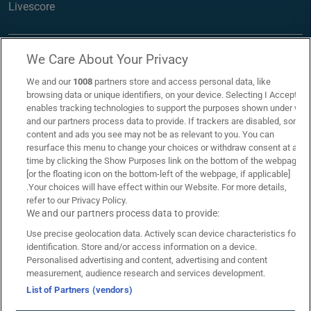
Livescore
We Care About Your Privacy
We and our
1008
partners store and access personal data, like
browsing data or unique identifiers, on your device. Selecting I Accept
enables tracking technologies to support the purposes shown under we
and our partners process data to provide. If trackers are disabled, some
content and ads you see may not be as relevant to you. You can
resurface this menu to change your choices or withdraw consent at any
time by clicking the Show Purposes link on the bottom of the webpage
[or the floating icon on the bottom-left of the webpage, if applicable]
.Your choices will have effect within our Website. For more details,
refer to our Privacy Policy.
Επικοινωνία
Links
We and our partners process data to provide:
Use precise geolocation data. Actively scan device characteristics for
Όροι Χρήσης
Πολιτική Απορρήτου
identification. Store and/or access information on a device.
Personalised advertising and content, advertising and content
Πολιτική Χρήσης Cookies
Υπεύθυνος Στοιχηματισμός
measurement, audience research and services development.
List of Partners (vendors)
Betarades Business Model
Editorial Policy