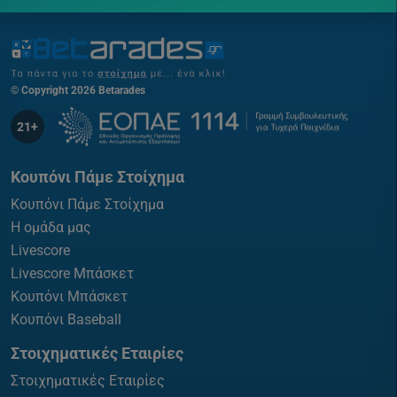
© Copyright 2026 Betarades
21+
Κουπόνι Πάμε Στοίχημα
Κουπόνι Πάμε Στοίχημα
Η ομάδα μας
Livescore
Livescore Μπάσκετ
Κουπόνι Μπάσκετ
Κουπόνι Baseball
Στοιχηματικές Εταιρίες
Στοιχηματικές Εταιρίες