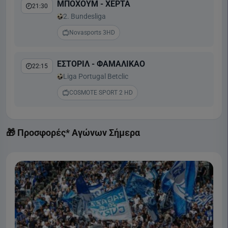
ΜΠΟΧΟΥΜ - ΧΕΡΤΑ
21:30
2. Bundesliga
Novasports 3HD
ΕΣΤΟΡΙΛ - ΦΑΜΑΛΙΚΑΟ
22:15
Liga Portugal Betclic
COSMOTE SPORT 2 HD
🎁 Προσφορές* Αγώνων Σήμερα