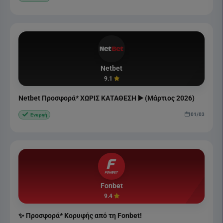
Netbet
9.1
Netbet Προσφορά* ΧΩΡΙΣ ΚΑΤΑΘΕΣΗ ▶️ (Μάρτιος 2026)
01/03
Ενεργή
Fonbet
9.4
✨ Προσφορά* Κορυφής από τη Fonbet!