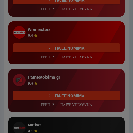
ΠΑΙΞΕ ΝΟΜΙΜΑ
ΕΕΕΠ | 21+ | ΠΑΙΞΕ ΥΠΕΥΘΥΝΑ
Winmasters
9.4
ΠΑΙΞΕ ΝΟΜΙΜΑ
ΕΕΕΠ | 21+ | ΠΑΙΞΕ ΥΠΕΥΘΥΝΑ
Pamestoixima.gr
9.4
ΠΑΙΞΕ ΝΟΜΙΜΑ
ΕΕΕΠ | 21+ | ΠΑΙΞΕ ΥΠΕΥΘΥΝΑ
Netbet
9.1