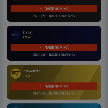
ΠΑΙΞΕ ΝΟΜΙΜΑ
ΕΕΕΠ | 21+ | ΠΑΙΞΕ ΥΠΕΥΘΥΝΑ
Elabet
9.3
ΠΑΙΞΕ ΝΟΜΙΜΑ
ΕΕΕΠ | 21+ | ΠΑΙΞΕ ΥΠΕΥΘΥΝΑ
Interwetten
9.3
ΠΑΙΞΕ ΝΟΜΙΜΑ
ΕΕΕΠ | 21+ | ΠΑΙΞΕ ΥΠΕΥΘΥΝΑ