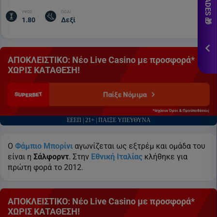
εδ
ΥΨΟΣ
ΠΟΔΙ
1.80
Δεξί
*Ισ
&
Πρ
ΑΠΟΚΛΕΙΣΤΙΚΟ: Νέο Live Casino με προσφορά*
ΕΓΓ
ΧΩΡΙΣ ΚΑΤΑΘΕΣΗ!
Παίξε Νόμιμα
*Ισχύουν Όροι & Προϋποθέσεις
ΕΕΕΠ | 21+ | ΠΑΙΞΕ ΥΠΕΥΘΥΝΑ
O
Φάμπιο Μπορίνι
αγωνίζεται ως εξτρέμ και ομάδα του
είναι η
Σάλφορντ
. Στην
Εθνική Ιταλίας
κλήθηκε για
πρώτη φορά το 2012.
ΑΠΟΚΛΕΙΣΤΙΚΟ: Νέο Live Casino με προσφορά*
ΧΩΡΙΣ ΚΑΤΑΘΕΣΗ!