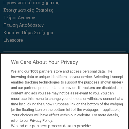
Προγνωστικά στοιχήματος
Στοιχηματικές Εταιρίες
Τζίροι Αγώνων
Πτώση Αποδόσεων
Κουπόνι Πάμε Στοίχημα
Livescore
We Care About Your Privacy
We and our
1008
partners store and access personal data, like
browsing data or unique identifiers, on your device. Selecting I Accept
enables tracking technologies to support the purposes shown under we
and our partners process data to provide. If trackers are disabled, some
content and ads you see may not be as relevant to you. You can
resurface this menu to change your choices or withdraw consent at any
time by clicking the Show Purposes link on the bottom of the webpage
[or the floating icon on the bottom-left of the webpage, if applicable]
.Your choices will have effect within our Website. For more details,
refer to our Privacy Policy.
Επικοινωνία
Links
We and our partners process data to provide: