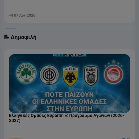
07 Αυγ 2026
📝 Δημοφιλή
Ελληνικές Ομάδες Ευρώπη ☑️ Πρόγραμμα Αγώνων (2026-
2027)