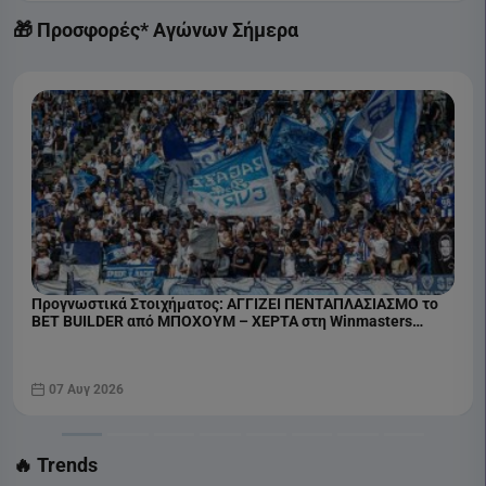
🎁 Προσφορές* Αγώνων Σήμερα
Προγνωστικά Στοιχήματος: ΑΓΓΙΖΕΙ ΠΕΝΤΑΠΛΑΣΙΑΣΜΟ το
BET BUILDER από ΜΠΟΧΟΥΜ – ΧΕΡΤΑ στη Winmasters
(07/08)
07 Αυγ 2026
🔥 Trends