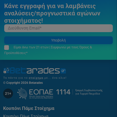
Κάνε εγγραφή για να λαμβάνεις
αναλύσεις/προγνωστικά αγώνων
στοιχήματος!
Υποβολή
Είμαι άνω των 21 ετών | Συμφωνώ με τους Όρους &
Προϋποθέσεις*
© Copyright 2026 Betarades
21+
Κουπόνι Πάμε Στοίχημα
Κουπόνι Πάμε Στοίχημα