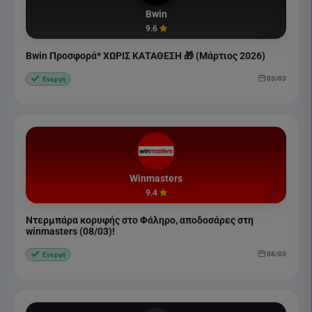
Bwin
9.6
Bwin Προσφορά* ΧΩΡΙΣ ΚΑΤΑΘΕΣΗ 🎁 (Μάρτιος 2026)
03/03
Ενεργή
Winmasters
9.4
Ντερμπάρα κορυφής στο Φάληρο, αποδοσάρες στη
winmasters (08/03)!
08/03
Ενεργή