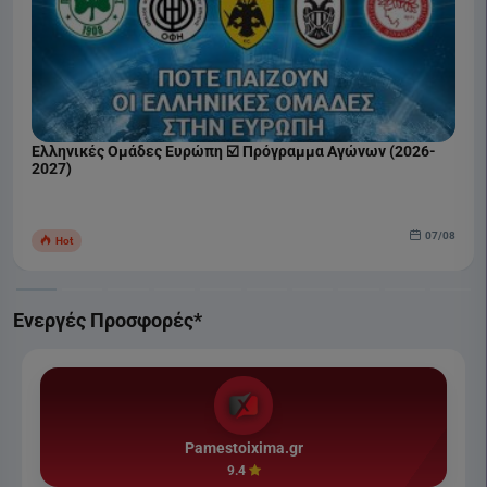
Ελληνικές Ομάδες Ευρώπη ☑️ Πρόγραμμα Αγώνων (2026-
2027)
07/08
Hot
Ενεργές Προσφορές*
Pamestoixima.gr
9.4