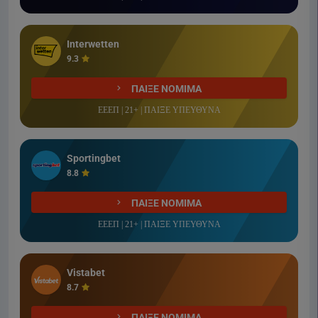
Interwetten
9.3
ΠΑΙΞΕ ΝΟΜΙΜΑ
ΕΕΕΠ | 21+ | ΠΑΙΞΕ ΥΠΕΥΘΥΝΑ
Sportingbet
8.8
ΠΑΙΞΕ ΝΟΜΙΜΑ
ΕΕΕΠ | 21+ | ΠΑΙΞΕ ΥΠΕΥΘΥΝΑ
Vistabet
8.7
ΠΑΙΞΕ ΝΟΜΙΜΑ