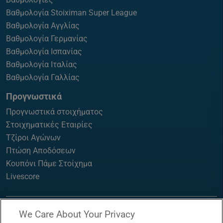
Βαθμολογία Stoiximan Super League
Βαθμολογία Αγγλίας
Βαθμολογία Γερμανίας
Βαθμολογία Ισπανίας
Βαθμολογία Ιταλίας
Βαθμολογία Γαλλίας
Προγνωστικά
Προγνωστικά στοιχήματος
Στοιχηματικές Εταιρίες
Τζίροι Αγώνων
Πτώση Αποδόσεων
Κουπόνι Πάμε Στοίχημα
Livescore
We Care About Your Privacy