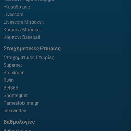
Η ομάδα μας
Livescore
Livescore Μπάσκετ
Κουπόνι Μπάσκετ
Κουπόνι Baseball
Στοιχηματικές Εταιρίες
Στοιχηματικές Εταιρίες
Superbet
Stoiximan
Bwin
Bet365
Sportingbet
Pamestoixima.gr
Interwetten
Βαθμολογίες
Βαθμολογίες