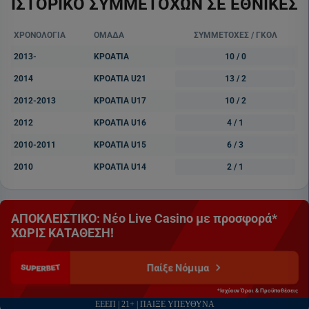
ΙΣΤΟΡΙΚΟ ΣΥΜΜΕΤΟΧΩΝ ΣΕ ΕΘΝΙΚΕΣ
ΧΡΟΝΟΛΟΓΙΑ
ΟΜΑΔΑ
ΣΥΜΜΕΤΟΧΕΣ / ΓΚΟΛ
2013-
ΚΡΟΑΤΙΑ
10 / 0
2014
ΚΡΟΑΤΙΑ U21
13 / 2
2012-2013
ΚΡΟΑΤΙΑ U17
10 / 2
2012
ΚΡΟΑΤΙΑ U16
4 / 1
2010-2011
ΚΡΟΑΤΙΑ U15
6 / 3
2010
ΚΡΟΑΤΙΑ U14
2 / 1
ΑΠΟΚΛΕΙΣΤΙΚΟ: Νέο Live Casino με προσφορά*
ΧΩΡΙΣ ΚΑΤΑΘΕΣΗ!
Παίξε Νόμιμα
*Ισχύουν Όροι & Προϋποθέσεις
ΕΕΕΠ | 21+ | ΠΑΙΞΕ ΥΠΕΥΘΥΝΑ