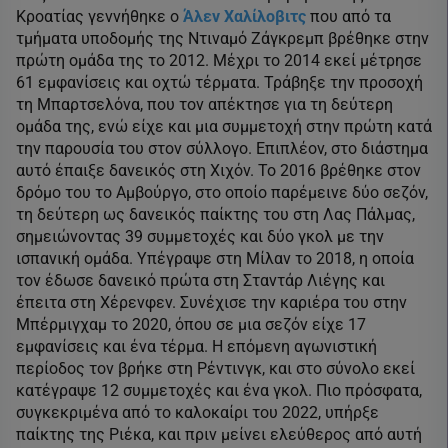
Κροατίας γεννήθηκε ο
Άλεν Χαλίλοβιτς
που από τα
τμήματα υποδομής της Ντιναμό Ζάγκρεμπ βρέθηκε στην
πρώτη ομάδα της το 2012. Μέχρι το 2014 εκεί μέτρησε
61 εμφανίσεις και οχτώ τέρματα. Τράβηξε την προσοχή
τη Μπαρτσελόνα, που τον απέκτησε για τη δεύτερη
ομάδα της, ενώ είχε και μια συμμετοχή στην πρώτη κατά
την παρουσία του στον σύλλογο. Επιπλέον, στο διάστημα
αυτό έπαιξε δανεικός στη Χιχόν. Το 2016 βρέθηκε στον
δρόμο του το Αμβούργο, στο οποίο παρέμεινε δύο σεζόν,
τη δεύτερη ως δανεικός παίκτης του στη Λας Πάλμας,
σημειώνοντας 39 συμμετοχές και δύο γκολ με την
ισπανική ομάδα. Υπέγραψε στη Μίλαν το 2018, η οποία
τον έδωσε δανεικό πρώτα στη Σταντάρ Λιέγης και
έπειτα στη Χέρενφεν. Συνέχισε την καριέρα του στην
Μπέρμιγχαμ το 2020, όπου σε μια σεζόν είχε 17
εμφανίσεις και ένα τέρμα. Η επόμενη αγωνιστική
περίοδος τον βρήκε στη Ρέντινγκ, και στο σύνολο εκεί
κατέγραψε 12 συμμετοχές και ένα γκολ. Πιο πρόσφατα,
συγκεκριμένα από το καλοκαίρι του 2022, υπήρξε
παίκτης της Ριέκα, και πριν μείνει ελεύθερος από αυτή