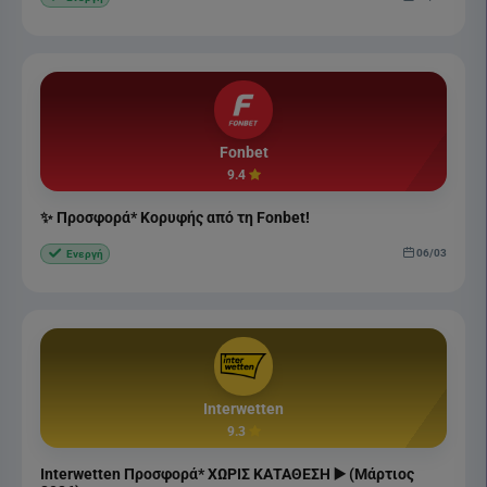
Fonbet
9.4
✨ Προσφορά* Κορυφής από τη Fonbet!
06/03
Ενεργή
Interwetten
9.3
Interwetten Προσφορά* ΧΩΡΙΣ ΚΑΤΑΘΕΣΗ ▶️ (Μάρτιος