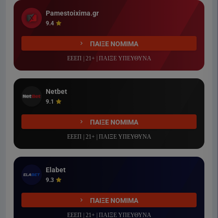
Pamestoixima.gr
9.4
ΠΑΙΞΕ ΝΟΜΙΜΑ
ΕΕΕΠ | 21+ | ΠΑΙΞΕ ΥΠΕΥΘΥΝΑ
Netbet
9.1
ΠΑΙΞΕ ΝΟΜΙΜΑ
ΕΕΕΠ | 21+ | ΠΑΙΞΕ ΥΠΕΥΘΥΝΑ
Elabet
9.3
ΠΑΙΞΕ ΝΟΜΙΜΑ
ΕΕΕΠ | 21+ | ΠΑΙΞΕ ΥΠΕΥΘΥΝΑ