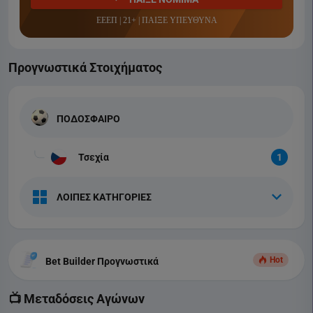
ΕΕΕΠ | 21+ | ΠΑΙΞΕ ΥΠΕΥΘΥΝΑ
Προγνωστικά Στοιχήματος
ΠΟΔΟΣΦΑΙΡΟ
Τσεχία
1
ΛΟΙΠΕΣ ΚΑΤΗΓΟΡΙΕΣ
Hot
Bet Builder Προγνωστικά
📺 Μεταδόσεις Αγώνων