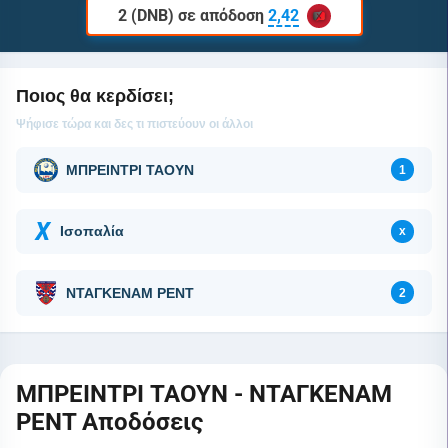
2 (DNB) σε απόδοση
2,42
ΜΠΡΕΙΝΤΡΙ ΤΑΟΥΝ - ΝΤΑΓΚΕΝΑΜ
ΡΕΝΤ Αποδόσεις