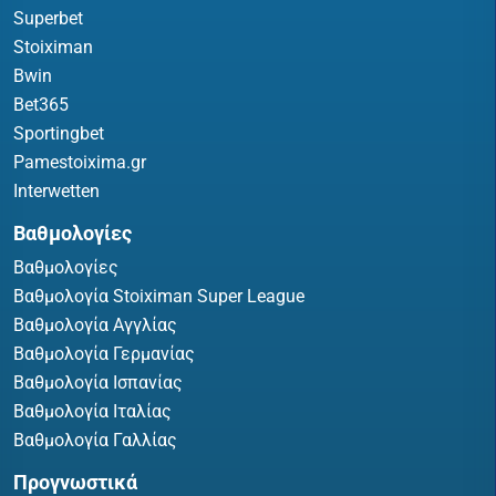
Superbet
Stoiximan
Bwin
Bet365
Sportingbet
Pamestoixima.gr
Interwetten
Βαθμολογίες
Βαθμολογίες
Βαθμολογία Stoiximan Super League
Βαθμολογία Αγγλίας
Βαθμολογία Γερμανίας
Βαθμολογία Ισπανίας
Βαθμολογία Ιταλίας
Βαθμολογία Γαλλίας
Προγνωστικά