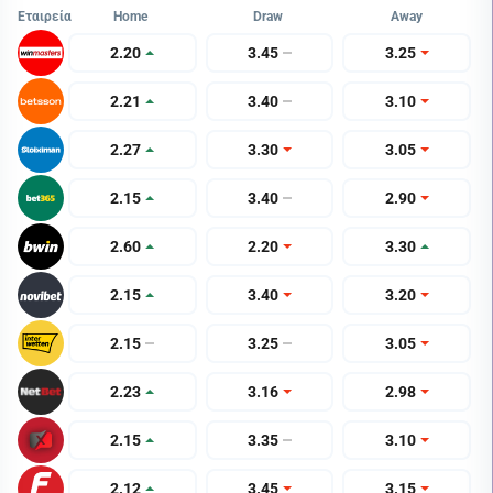
Εταιρεία
Home
Draw
Away
2.20
3.45
3.25
2.21
3.40
3.10
2.27
3.30
3.05
2.15
3.40
2.90
2.60
2.20
3.30
2.15
3.40
3.20
2.15
3.25
3.05
2.23
3.16
2.98
2.15
3.35
3.10
2.12
3.45
3.15