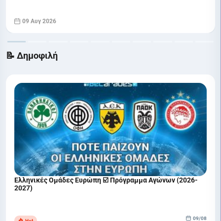
09 Αυγ 2026
📝 Δημοφιλή
Ελληνικές Ομάδες Ευρώπη ☑️ Πρόγραμμα Αγώνων (2026-
2027)
09/08
Hot