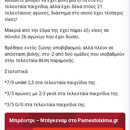
Άλλωστε μπορεί να έχει μόνο μία ήττα στα έξι
τελευταία παιχνίδια, αλλά έχει δέκα στους 21
τελευταίους αγώνες, διάστημα στο οποίο έχει τέσσερις
νίκες!
Μακριά από την έδρα της έχει πάρει έξι νίκες σε
σύνολο 26 αγώνων που έχει δώσει.
Βρέθηκε εντός ζώνης υποβιβασμού, αλλά πλέον σε
απόσταση βολής, στο -2 από δύο ομάδες που ισοβαθμούν
στην τελευταία θέση παραμονής.
Στατιστικά
*7/9 under 2,5 στα τελευταία παιχνίδια της.
*3/5 αγώνες με 2-3 γκολ στα τελευταία παιχνίδια της.
*3/5 G/G στα τελευταία παιχνίδια της.
Μπρέιντρι – Ντάγκεναμ στο Pamestoixima.gr