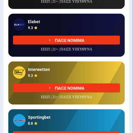
ΕΕΕΠ | 21+ | ΠΑΙΞΕ ΥΠΕΥΘΥΝΑ
Elabet
9.3
ΠΑΙΞΕ ΝΟΜΙΜΑ
ΕΕΕΠ | 21+ | ΠΑΙΞΕ ΥΠΕΥΘΥΝΑ
Interwetten
9.3
ΠΑΙΞΕ ΝΟΜΙΜΑ
ΕΕΕΠ | 21+ | ΠΑΙΞΕ ΥΠΕΥΘΥΝΑ
Sportingbet
8.8