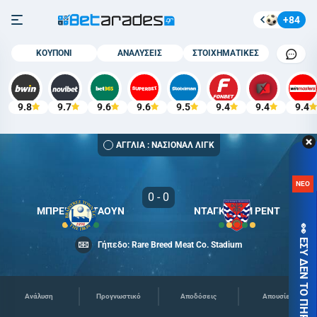
Στοίχημα
Burger button
+84
Mobile cham
ΚΟΥΠΟΝΙ
ΑΝΑΛΥΣΕΙΣ
ΣΤΟΙΧΗΜΑΤΙΚΕΣ
9.8
9.7
9.6
9.6
9.5
9.4
9.4
9.4
ΑΓΓΛΙΑ : ΝΑΣΙΟΝΑΛ ΛΙΓΚ
ΑΠΟ
Νέο
ΝΕΟ
στη
0 - 0
ΜΠΡΕΙΝΤΡΙ ΤΑΟΥΝ
ΝΤΑΓΚΕΝΑΜ ΡΕΝΤ
ΕΠΙ
👀 ΕΣΥ ΔΕΝ ΤΟ ΠΗΡΕΣ; 🎁
ΠΡ
ΧΩΡ
Γήπεδο: Rare Breed Meat Co. Stadium
ΚΑΤ
Εγγ
Ανάλυση
Προγνωστικό
Αποδόσεις
Απουσίες
Supe
με 