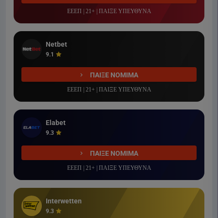
ΕΕΕΠ | 21+ | ΠΑΙΞΕ ΥΠΕΥΘΥΝΑ
Netbet
9.1
ΠΑΙΞΕ ΝΟΜΙΜΑ
ΕΕΕΠ | 21+ | ΠΑΙΞΕ ΥΠΕΥΘΥΝΑ
Elabet
9.3
ΠΑΙΞΕ ΝΟΜΙΜΑ
ΕΕΕΠ | 21+ | ΠΑΙΞΕ ΥΠΕΥΘΥΝΑ
Interwetten
9.3