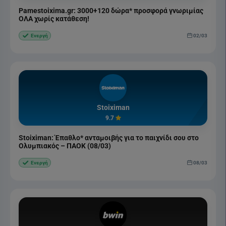
Pamestoixima.gr: 3000+120 δώρα* προσφορά γνωριμίας
ΟΛΑ χωρίς κατάθεση!
02/03
Ενεργή
Stoiximan
9.7
Stoiximan: Έπαθλο* ανταμοιβής για το παιχνίδι σου στο
Ολυμπιακός – ΠΑΟΚ (08/03)
08/03
Ενεργή