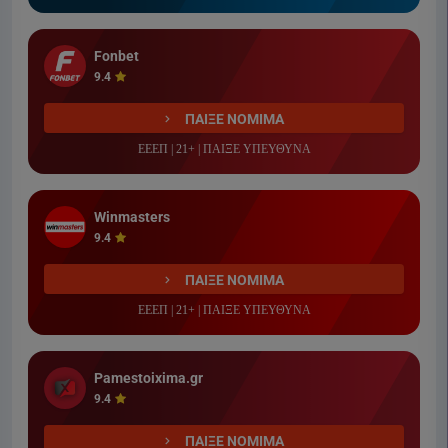
Fonbet
9.4
ΠΑΙΞΕ ΝΟΜΙΜΑ
ΕΕΕΠ | 21+ | ΠΑΙΞΕ ΥΠΕΥΘΥΝΑ
Winmasters
9.4
ΠΑΙΞΕ ΝΟΜΙΜΑ
ΕΕΕΠ | 21+ | ΠΑΙΞΕ ΥΠΕΥΘΥΝΑ
Pamestoixima.gr
9.4
ΠΑΙΞΕ ΝΟΜΙΜΑ