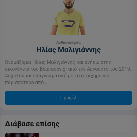
Αρθρογράφος:
Ηλίας Μαλιγιάννης
Ονομάζομαι Ηλίας Μαλιγιάννης και ανήκω στην
οικογένεια του Betarades.gr από τον Αύγουστο του 2019.
Ασχολούμαι επαγγελματικά με το στοίχημα για
περισσότερο από…
Προφίλ
Διάβασε επίσης