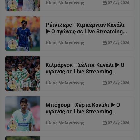
Ηλίας Μαλιγιάννης
07 Αυγ 2026
Ρέιντζερς - Χιμπέρνιαν Κανάλι
▶️ Ο αγώνας σε Live Streaming
(09/08)
Ηλίας Μαλιγιάννης
07 Αυγ 2026
Κιλμάρνοκ - Σέλτικ Κανάλι ▶️ Ο
αγώνας σε Live Streaming
(09/08)
Ηλίας Μαλιγιάννης
07 Αυγ 2026
Μπόχουμ - Χέρτα Κανάλι ▶️ Ο
αγώνας σε Live Streaming
(07/08)
Ηλίας Μαλιγιάννης
07 Αυγ 2026