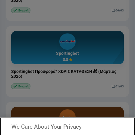
2026)
06/03
Ενεργή
Sportingbet
8.8
Sportingbet Προσφορά* ΧΩΡΙΣ ΚΑΤΑΘΕΣΗ 🎁 (Μάρτιος
2026)
01/03
Ενεργή
We Care About Your Privacy
Vistabet