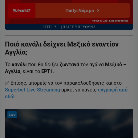
Παίξε Νόμιμα
*Ισχύουν Όροι & Προϋποθέσεις
ΕΕΕΠ | 21+ | ΠΑΙΞΕ ΥΠΕΥΘΥΝΑ
Ποιό κανάλι δείχνει
Μεξικό εναντίον
Αγγλία
;
Το
κανάλι
που θα δείξει
ζωντανά
τον αγώνα
Μεξικό –
Αγγλία
, είναι το
ΕΡΤ1
.
✅ Επίσης, μπορείς να τον παρακολουθήσεις και στο
Superbet Live
Streaming
αρκεί να κάνεις
εγγραφή από
εδώ
:
Live