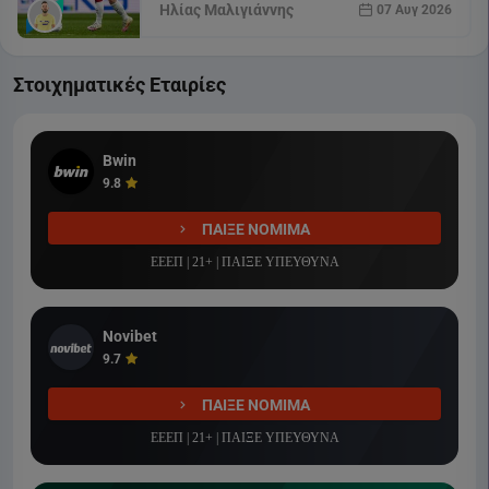
Ηλίας Μαλιγιάννης
07 Αυγ 2026
Στοιχηματικές Εταιρίες
Bwin
9.8
ΠΑΙΞΕ ΝΟΜΙΜΑ
ΕΕΕΠ | 21+ | ΠΑΙΞΕ ΥΠΕΥΘΥΝΑ
Novibet
9.7
ΠΑΙΞΕ ΝΟΜΙΜΑ
ΕΕΕΠ | 21+ | ΠΑΙΞΕ ΥΠΕΥΘΥΝΑ